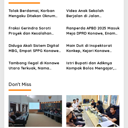
s
Tolak Berdamai, Korban
Video Anak Sekolah
i
Mengaku Ditekan Oknum
Berjalan di Jalan
p
Jaksa di Kejari Konawe
Berlumpur Sampai ke
Bupati, Yusran Akbar
Fraksi Gerindra Soroti
Ranperda APBD 2025 Masuk
o
Langsung Instruksikan
Proyek dan Kesalahan
Meja DPRD Konawe, Enam
PUPR Turun
s
Penganggaran, Bupati
Fraksi Kompak Beri
Konawe Akui Kekeliruan
Persetujuan Awal
Diduga Akali Sistem Digital
Main Duit di Inspektorat
Kodefikasi APBD 2025
MBG, Empat SPPG Konawe
Konkep, Kejari Konawe
Dilaporkan ke Kejari
Tetapkan Tersangka Baru
Korupsi Rp1,2 Miliar
Tambang Ilegal di Konawe
Istri Bupati dan Adiknya
Utara Terkuak, Nama
Kompak Bolos Mengajar,
Bupati Yusran Akbar
Dunia Pendidikan Konawe
Muncul di Daftar Saham
Kian Bobrok
Don't Miss