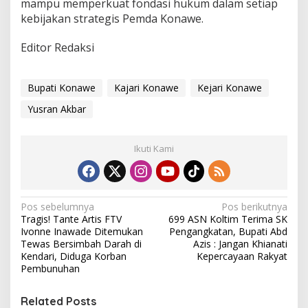
mampu memperkuat fondasi hukum dalam setiap
kebijakan strategis Pemda Konawe.
Editor Redaksi
Bupati Konawe
Kajari Konawe
Kejari Konawe
Yusran Akbar
Ikuti Kami
N
Pos sebelumnya
Pos berikutnya
Tragis! Tante Artis FTV
699 ASN Koltim Terima SK
a
Ivonne Inawade Ditemukan
Pengangkatan, Bupati Abd
v
Tewas Bersimbah Darah di
Azis : Jangan Khianati
Kendari, Diduga Korban
Kepercayaan Rakyat
i
Pembunuhan
g
Related Posts
a