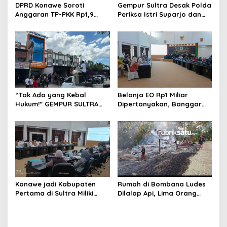
DPRD Konawe Soroti
Gempur Sultra Desak Polda
Anggaran TP-PKK Rp1,9
Periksa Istri Suparjo dan
Miliar, Jangan APBD Habis
Segera Tahan Tersangka
untuk Perjalanan Dinas
Kasus Tambang Ilegal
“Tak Ada yang Kebal
Belanja EO Rp1 Miliar
Hukum!” GEMPUR SULTRA
Dipertanyakan, Banggar
Geruduk Kantor Fajar S
Minta Anggaran Dinas
Tanawali dan PT
Pariwisata Konawe
Tadisangka, Siap Kuasai
Dirasionalisasi
Lahan Puuwatu
Konawe jadi Kabupaten
Rumah di Bombana Ludes
Pertama di Sultra Miliki
Dilalap Api, Lima Orang
Aplikasi Perpustakaan
Satu Keluarga Meninggal
Digital, DPRD Restui
Dunia
Anggaran Rp200 Juta