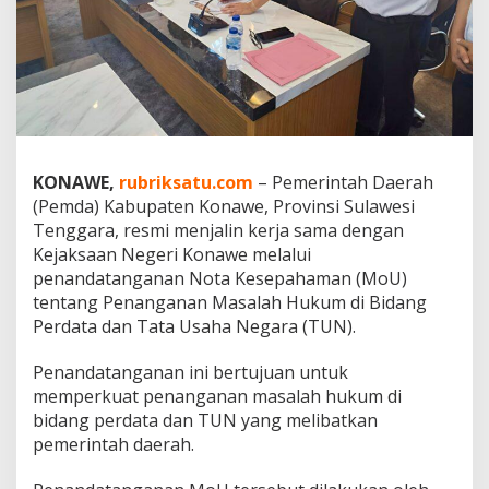
P
e
m
d
a
K
o
n
a
KONAWE,
rubriksatu.com
– Pemerintah Daerah
w
(Pemda) Kabupaten Konawe, Provinsi Sulawesi
e
Tenggara, resmi menjalin kerja sama dengan
G
a
Kejaksaan Negeri Konawe melalui
n
penandatanganan Nota Kesepahaman (MoU)
d
tentang Penanganan Masalah Hukum di Bidang
e
Perdata dan Tata Usaha Negara (TUN).
n
g
K
Penandatanganan ini bertujuan untuk
e
memperkuat penanganan masalah hukum di
j
bidang perdata dan TUN yang melibatkan
a
pemerintah daerah.
r
i
T