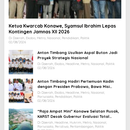
Ketua Kwarcab Konawe, Syamsul Ibrahim Lepas
Kontingen Jamnas XII 2026
Di Daerah, Ekobis, Metro, Nasional, Pendidikan, Politik
02/08/2026
Anton Timbang Usulkan Aspal Buton Jadi
Proyek Strategis Nasional
Di Daerah, Ekobis, Headline, Metro, Nasional, Politik
02/08/2026
Anton Timbang Hadiri Pertemuan Kadin
dengan Presiden Prabowo, Bawa Misi
Majukan Ekonomi Sultra
Di Daerah, Ekobis, Headline, Metro, Nasional,
Pariwisata, Pendidikan, Politik
02/08/2026
“Raja Ampat Mini” Konawe Selatan Rusak,
KARST Desak Gubernur Evaluasi Total
Dispar Sultra
Di Daerah, Headline, Hukrim, Metro, Nasional,
Pariwisata, Peristiwa, Pertambangan, Politik