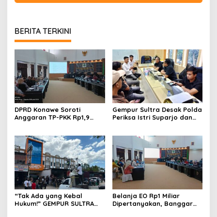
BERITA TERKINI
DPRD Konawe Soroti
Gempur Sultra Desak Polda
Anggaran TP-PKK Rp1,9
Periksa Istri Suparjo dan
Miliar, Jangan APBD Habis
Segera Tahan Tersangka
untuk Perjalanan Dinas
Kasus Tambang Ilegal
“Tak Ada yang Kebal
Belanja EO Rp1 Miliar
Hukum!” GEMPUR SULTRA
Dipertanyakan, Banggar
Geruduk Kantor Fajar S
Minta Anggaran Dinas