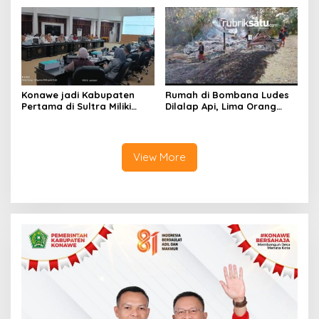
Tanawali dan PT
Pariwisata Konawe
Tadisangka, Siap Kuasai
Dirasionalisasi
Lahan Puuwatu
Konawe jadi Kabupaten
Rumah di Bombana Ludes
Pertama di Sultra Miliki
Dilalap Api, Lima Orang
Aplikasi Perpustakaan
Satu Keluarga Meninggal
Digital, DPRD Restui
Dunia
Anggaran Rp200 Juta
View More