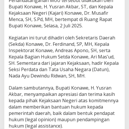
Penandatanganan MoU tersebut dilakukan oleh
e
Bupati Konawe, H. Yusran Akbar, ST, dan Kepala
k
Kejaksaan Negeri (Kajari) Konawe, Dr. Musafir
e
Menca, SH, S.Pd, MH, bertempat di Ruang Rapat
n
M
Bupati Konawe, Selasa, 2 Juli 2025.
o
U
Kegiatan ini turut dihadiri oleh Sekretaris Daerah
P
(Sekda) Konawe, Dr. Ferdinand, SP, MH, Kepala
e
Inspektorat Konawe, Andreas Apono, SH, serta
r
d
Kepala Bagian Hukum Setda Konawe, Ari Mas’ud,
a
SH. Sementara dari jajaran Kejaksaan, hadir Kepala
t
Seksi Perdata dan Tata Usaha Negara (Datun),
a
Nada Ayu Dewindu Ridwan, SH, MH.
d
a
n
Dalam sambutannya, Bupati Konawe, H. Yusran
T
Akbar, menyampaikan apresiasi dan terima kasih
U
kepada pihak Kejaksaan Negeri atas komitmennya
N
dalam memberikan bantuan hukum kepada
pemerintah daerah, baik dalam bentuk pendapat
hukum (legal opinion) maupun pendampingan
hukum (legal assistance).