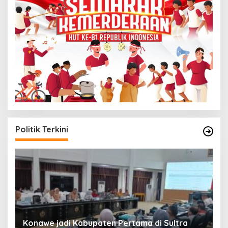
Politik Terkini
S
Konawe jadi Kabupaten Pertama di Sultra
K