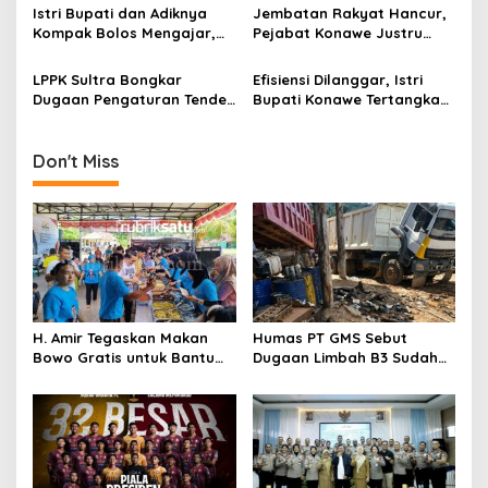
s
Persetujuan Awal
Muncul di Daftar Saham
Istri Bupati dan Adiknya
Jembatan Rakyat Hancur,
Kompak Bolos Mengajar,
Pejabat Konawe Justru
Dunia Pendidikan Konawe
Asyik Hamburkan Dana
Kian Bobrok
untuk Kemewahan
LPPK Sultra Bongkar
Efisiensi Dilanggar, Istri
Dugaan Pengaturan Tender
Bupati Konawe Tertangkap
di UKPBJ Konawe: Sistem
Gunakan Alphard Dinas
Sudah Sakit, Pemenang
dengan Plat Gantung
Sudah Diatur
Don't Miss
H. Amir Tegaskan Makan
Humas PT GMS Sebut
Bowo Gratis untuk Bantu
Dugaan Limbah B3 Sudah
Masyarakat dan Dukung
Ditindaklanjuti Gakkum,
Program Pemerintah
Namun Tak Tunjukkan
Dokumen