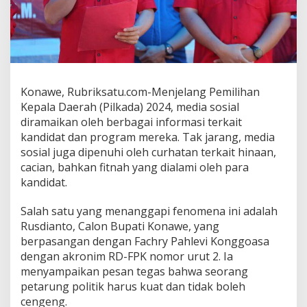
t
o
:
"
S
e
o
Konawe, Rubriksatu.com-Menjelang Pemilihan
r
Kepala Daerah (Pilkada) 2024, media sosial
a
n
diramaikan oleh berbagai informasi terkait
g
kandidat dan program mereka. Tak jarang, media
P
sosial juga dipenuhi oleh curhatan terkait hinaan,
e
cacian, bahkan fitnah yang dialami oleh para
t
kandidat.
a
r
u
Salah satu yang menanggapi fenomena ini adalah
n
Rusdianto, Calon Bupati Konawe, yang
g
berpasangan dengan Fachry Pahlevi Konggoasa
H
dengan akronim RD-FPK nomor urut 2. Ia
a
r
menyampaikan pesan tegas bahwa seorang
u
petarung politik harus kuat dan tidak boleh
s
cengeng.
K