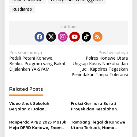
Rusdianto
Ikuti Kami
N
Pos sebelumnya
Pos berikutnya
Peduli Petani Konawe,
Polres Konawe Utara
a
Berikut Program yang Bakal
Ungkap Kasus Narkoba dan
v
Dijalankan YA-SYAM
Judi, Kapolres Tegaskan
Penindakan Tanpa Toleransi
i
g
Related Posts
a
s
Video Anak Sekolah
Fraksi Gerindra Soroti
Berjalan di Jalan
Proyek dan Kesalahan
i
Berlumpur Sampai ke
Penganggaran, Bupati
p
Bupati, Yusran Akbar
Konawe Akui Kekeliruan
Ranperda APBD 2025 Masuk
Tambang Ilegal di Konawe
Langsung Instruksikan
Kodefikasi APBD 2025
Meja DPRD Konawe, Enam
Utara Terkuak, Nama
o
PUPR Turun
Fraksi Kompak Beri
Bupati Yusran Akbar