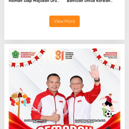
Risman Siap Majukan Drum
Bantuan untuk Korban
Corps di Konawe
Kebakaran
View More