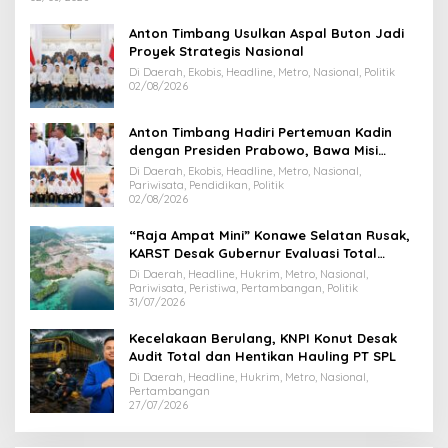
Anton Timbang Usulkan Aspal Buton Jadi
Proyek Strategis Nasional
Di Daerah, Ekobis, Headline, Metro, Nasional, Politik
02/08/2026
Anton Timbang Hadiri Pertemuan Kadin
dengan Presiden Prabowo, Bawa Misi
Majukan Ekonomi Sultra
Di Daerah, Ekobis, Headline, Metro, Nasional,
Pariwisata, Pendidikan, Politik
02/08/2026
“Raja Ampat Mini” Konawe Selatan Rusak,
KARST Desak Gubernur Evaluasi Total
Dispar Sultra
Di Daerah, Headline, Hukrim, Metro, Nasional,
Pariwisata, Peristiwa, Pertambangan, Politik
31/07/2026
Kecelakaan Berulang, KNPI Konut Desak
Audit Total dan Hentikan Hauling PT SPL
Di Daerah, Headline, Hukrim, Metro, Nasional,
Pertambangan
27/07/2026