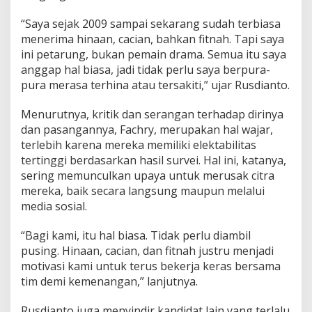
u
“Saya sejak 2009 sampai sekarang sudah terbiasa
a
t
menerima hinaan, cacian, bahkan fitnah. Tapi saya
,
ini petarung, bukan pemain drama. Semua itu saya
T
anggap hal biasa, jadi tidak perlu saya berpura-
i
pura merasa terhina atau tersakiti,” ujar Rusdianto.
d
a
k
Menurutnya, kritik dan serangan terhadap dirinya
B
dan pasangannya, Fachry, merupakan hal wajar,
o
terlebih karena mereka memiliki elektabilitas
l
tertinggi berdasarkan hasil survei. Hal ini, katanya,
e
h
sering memunculkan upaya untuk merusak citra
C
mereka, baik secara langsung maupun melalui
e
media sosial.
n
g
“Bagi kami, itu hal biasa. Tidak perlu diambil
e
n
pusing. Hinaan, cacian, dan fitnah justru menjadi
g
motivasi kami untuk terus bekerja keras bersama
tim demi kemenangan,” lanjutnya.
Rusdianto juga menyindir kandidat lain yang terlalu