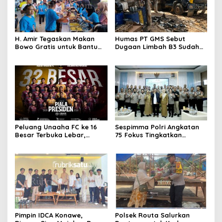
H. Amir Tegaskan Makan
Humas PT GMS Sebut
Bowo Gratis untuk Bantu
Dugaan Limbah B3 Sudah
Masyarakat dan Dukung
Ditindaklanjuti Gakkum,
Program Pemerintah
Namun Tak Tunjukkan
Dokumen
Peluang Unaaha FC ke 16
Sespimma Polri Angkatan
Besar Terbuka Lebar,
75 Fokus Tingkatkan
Laskar Anoa Unggul
Penanganan Kasus
Statistik
Kekerasan Seksual Anak
Pimpin IDCA Konawe,
Polsek Routa Salurkan