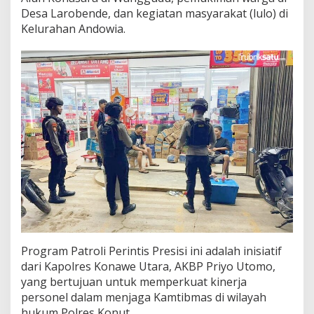
k
Desa Larobende, dan kegiatan masyarakat (lulo) di
a
Kelurahan Andowia.
n
P
a
t
r
o
l
i
M
a
l
a
m
Program Patroli Perintis Presisi ini adalah inisiatif
dari Kapolres Konawe Utara, AKBP Priyo Utomo,
yang bertujuan untuk memperkuat kinerja
personel dalam menjaga Kamtibmas di wilayah
hukum Polres Konut.