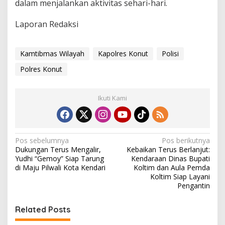
dalam menjalankan aktivitas sehari-hari.
Laporan Redaksi
Kamtibmas Wilayah
Kapolres Konut
Polisi
Polres Konut
Ikuti Kami
N
Pos sebelumnya
Pos berikutnya
Dukungan Terus Mengalir,
Kebaikan Terus Berlanjut:
a
Yudhi “Gemoy” Siap Tarung
Kendaraan Dinas Bupati
v
di Maju Pilwali Kota Kendari
Koltim dan Aula Pemda
Koltim Siap Layani
i
Pengantin
g
Related Posts
a