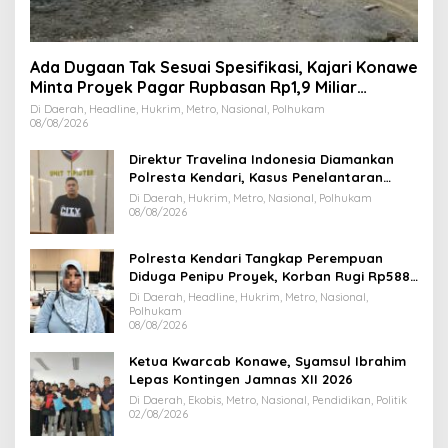
Ada Dugaan Tak Sesuai Spesifikasi, Kajari Konawe
Minta Proyek Pagar Rupbasan Rp1,9 Miliar
Dihentikan
Di Daerah, Headline, Hukrim, Metro, Nasional, Polhukam
08/08/2026
Direktur Travelina Indonesia Diamankan
Polresta Kendari, Kasus Penelantaran
Jemaah Umrah Masuk Babak Baru
Di Daerah, Hukrim, Metro, Nasional, Polhukam
08/08/2026
Polresta Kendari Tangkap Perempuan
Diduga Penipu Proyek, Korban Rugi Rp588,1
Juta
Di Daerah, Headline, Hukrim, Metro, Nasional,
Polhukam
08/08/2026
Ketua Kwarcab Konawe, Syamsul Ibrahim
Lepas Kontingen Jamnas XII 2026
Di Daerah, Ekobis, Metro, Nasional, Pendidikan, Politik
02/08/2026