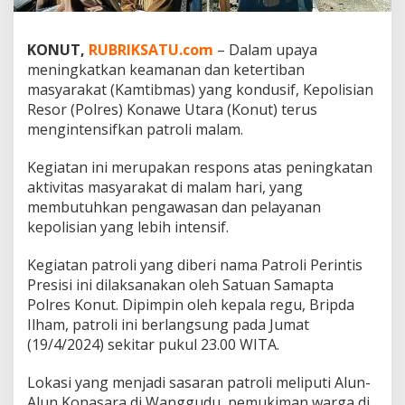
l
a
y
KONUT,
RUBRIKSATU.com
– Dalam upaya
a
meningkatkan keamanan dan ketertiban
h
masyarakat (Kamtibmas) yang kondusif, Kepolisian
,
Resor (Polres) Konawe Utara (Konut) terus
P
o
mengintensifkan patroli malam.
l
r
Kegiatan ini merupakan respons atas peningkatan
e
aktivitas masyarakat di malam hari, yang
s
membutuhkan pengawasan dan pelayanan
K
o
kepolisian yang lebih intensif.
n
u
Kegiatan patroli yang diberi nama Patroli Perintis
t
Presisi ini dilaksanakan oleh Satuan Samapta
I
Polres Konut. Dipimpin oleh kepala regu, Bripda
n
t
Ilham, patroli ini berlangsung pada Jumat
e
(19/4/2024) sekitar pukul 23.00 WITA.
n
s
Lokasi yang menjadi sasaran patroli meliputi Alun-
i
Alun Konasara di Wanggudu, pemukiman warga di
f