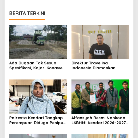
BERITA TERKINI
Ada Dugaan Tak Sesuai
Direktur Travelina
Spesifikasi, Kajari Konawe
Indonesia Diamankan
Minta Proyek Pagar
Polresta Kendari, Kasus
Rupbasan Rp1,9 Miliar
Penelantaran Jemaah
Dihentikan
Umrah Masuk Babak Baru
Polresta Kendari Tangkap
Alfansyah Resmi Nahkodai
Perempuan Diduga Penipu
LKBHMI Kendari 2026–2027,
Proyek, Korban Rugi
Bidik Penguatan Advokasi
Rp588,1 Juta
Hukum