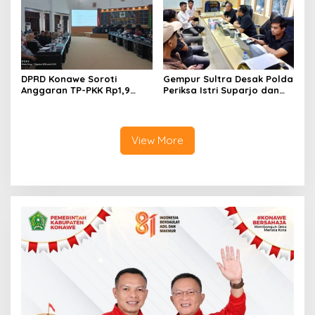
DPRD Konawe Soroti
Gempur Sultra Desak Polda
Anggaran TP-PKK Rp1,9
Periksa Istri Suparjo dan
Miliar, Jangan APBD Habis
Segera Tahan Tersangka
untuk Perjalanan Dinas
Kasus Tambang Ilegal
View More