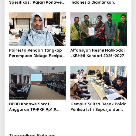
Spesifikasi, Kajari Konawe
Indonesia Diamankan
Minta Proyek Pagar
Polresta Kendari, Kasus
Rupbasan Rp1,9 Miliar
Penelantaran Jemaah
Dihentikan
Umrah Masuk Babak Baru
Polresta Kendari Tangkap
Alfansyah Resmi Nahkodai
Perempuan Diduga Penipu
LKBHMI Kendari 2026–2027,
Proyek, Korban Rugi
Bidik Penguatan Advokasi
Rp588,1 Juta
Hukum
DPRD Konawe Soroti
Gempur Sultra Desak Polda
Anggaran TP-PKK Rp1,9
Periksa Istri Suparjo dan
Miliar, Jangan APBD Habis
Segera Tahan Tersangka
untuk Perjalanan Dinas
Kasus Tambang Ilegal
Tinggalkan Balasan