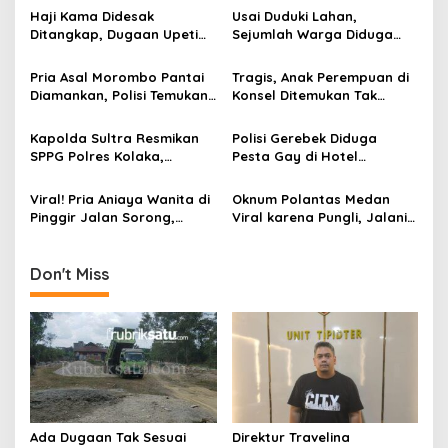
s
Haji Kama Didesak
Usai Duduki Lahan,
i
Ditangkap, Dugaan Upeti
Sejumlah Warga Diduga
p
Rp17,5 Juta/Hari Mencuat
Panen Sawit PT SJAP, Polisi
di Tambang Emas Ilegal
Turun Tangan
Pria Asal Morombo Pantai
Tragis, Anak Perempuan di
o
Bombana
Diamankan, Polisi Temukan
Konsel Ditemukan Tak
s
Puluhan Paket Sabu di Dua
Bernyawa dalam Karung
Lokasi
Kapolda Sultra Resmikan
Polisi Gerebek Diduga
SPPG Polres Kolaka,
Pesta Gay di Hotel
Dorong Peningkatan Gizi
Kawasan Puncak Bogor,
Anak Sekolah
Puluhan Pria Terjaring
Viral! Pria Aniaya Wanita di
Oknum Polantas Medan
dalam Kondisi Bugil
Pinggir Jalan Sorong,
Viral karena Pungli, Jalani
Pelaku Diringkus dan
Sanksi dan Minta Maaf ke
Dihadiahi Timah Panas
Publik
Don't Miss
Ada Dugaan Tak Sesuai
Direktur Travelina