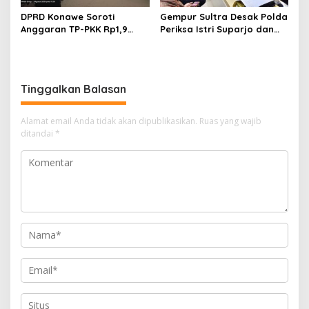
DPRD Konawe Soroti
Gempur Sultra Desak Polda
Anggaran TP-PKK Rp1,9
Periksa Istri Suparjo dan
Miliar, Jangan APBD Habis
Segera Tahan Tersangka
untuk Perjalanan Dinas
Kasus Tambang Ilegal
Tinggalkan Balasan
Alamat email Anda tidak akan dipublikasikan.
Ruas yang wajib
ditandai
*