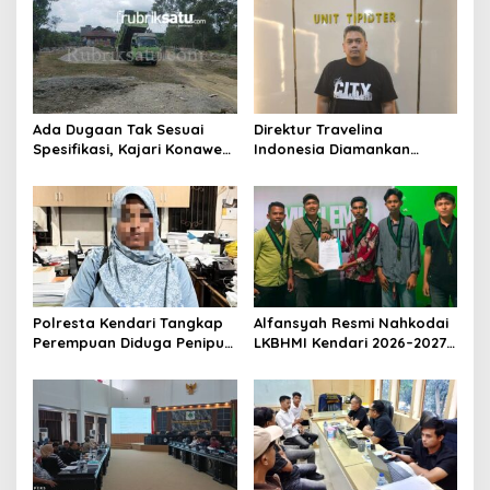
Ada Dugaan Tak Sesuai
Direktur Travelina
Spesifikasi, Kajari Konawe
Indonesia Diamankan
Minta Proyek Pagar
Polresta Kendari, Kasus
Rupbasan Rp1,9 Miliar
Penelantaran Jemaah
Dihentikan
Umrah Masuk Babak Baru
Polresta Kendari Tangkap
Alfansyah Resmi Nahkodai
Perempuan Diduga Penipu
LKBHMI Kendari 2026–2027,
Proyek, Korban Rugi
Bidik Penguatan Advokasi
Rp588,1 Juta
Hukum