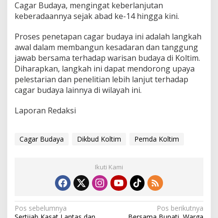
Cagar Budaya, mengingat keberlanjutan
keberadaannya sejak abad ke-14 hingga kini.
Proses penetapan cagar budaya ini adalah langkah
awal dalam membangun kesadaran dan tanggung
jawab bersama terhadap warisan budaya di Koltim.
Diharapkan, langkah ini dapat mendorong upaya
pelestarian dan penelitian lebih lanjut terhadap
cagar budaya lainnya di wilayah ini.
Laporan Redaksi
Cagar Budaya
Dikbud Koltim
Pemda Koltim
Ikuti Kami
N
Pos sebelumnya
Pos berikutnya
Sertijab Kasat Lantas dan
Bersama Bupati, Warga