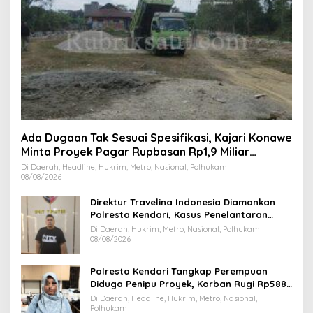
Ada Dugaan Tak Sesuai Spesifikasi, Kajari Konawe
Minta Proyek Pagar Rupbasan Rp1,9 Miliar
Dihentikan
Di Daerah, Headline, Hukrim, Metro, Nasional, Polhukam
08/08/2026
Direktur Travelina Indonesia Diamankan
Polresta Kendari, Kasus Penelantaran
Jemaah Umrah Masuk Babak Baru
Di Daerah, Hukrim, Metro, Nasional, Polhukam
08/08/2026
Polresta Kendari Tangkap Perempuan
Diduga Penipu Proyek, Korban Rugi Rp588,1
Juta
Di Daerah, Headline, Hukrim, Metro, Nasional,
Polhukam