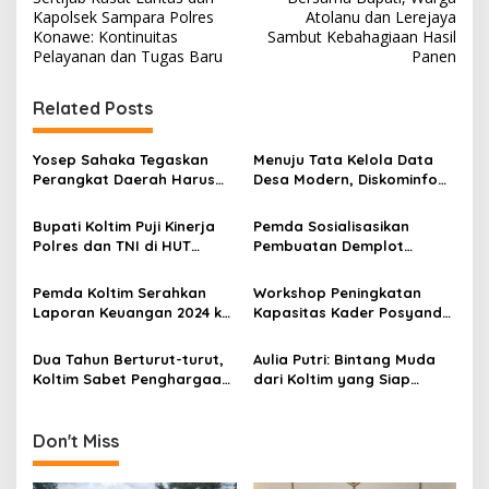
a
Kapolsek Sampara Polres
Atolanu dan Lerejaya
v
Konawe: Kontinuitas
Sambut Kebahagiaan Hasil
Pelayanan dan Tugas Baru
Panen
i
g
Related Posts
a
s
Yosep Sahaka Tegaskan
Menuju Tata Kelola Data
Perangkat Daerah Harus
Desa Modern, Diskominfo
i
Gaspol Realisasi Anggaran
Koltim Tingkatkan
p
dan Konstruksi
Kapasitas Perangkat Desa
Bupati Koltim Puji Kinerja
Pemda Sosialisasikan
Polres dan TNI di HUT
Pembuatan Demplot
o
Bhayangkara ke-79
Persawahan di Kawasan
s
Transmigrasi Desa
Pemda Koltim Serahkan
Workshop Peningkatan
Tongauna
Laporan Keuangan 2024 ke
Kapasitas Kader Posyandu
BPK Sultra
Koltim, TP PKK Sulawesi
Tenggara Dorong
Dua Tahun Berturut-turut,
Aulia Putri: Bintang Muda
Implementasi 10 Program
Koltim Sabet Penghargaan
dari Koltim yang Siap
Pokok
UHC, Dukung Program JKN
Berkompetisi di Olimpiade
dan SDGs 2030
Sains Nasional 2024
Don't Miss