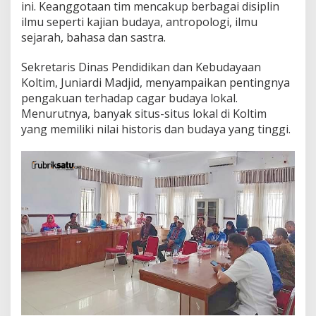
ini. Keanggotaan tim mencakup berbagai disiplin
r
ilmu seperti kajian budaya, antropologi, ilmu
g
a
sejarah, bahasa dan sastra.
y
a
Sekretaris Dinas Pendidikan dan Kebudayaan
n
Koltim, Juniardi Madjid, menyampaikan pentingnya
g
pengakuan terhadap cagar budaya lokal.
M
e
Menurutnya, banyak situs-situs lokal di Koltim
l
yang memiliki nilai historis dan budaya yang tinggi.
e
k
a
t
d
a
l
a
m
S
e
j
a
r
a