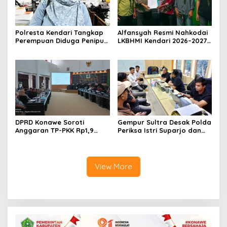
Polresta Kendari Tangkap
Alfansyah Resmi Nahkodai
Perempuan Diduga Penipu
LKBHMI Kendari 2026–2027,
Proyek, Korban Rugi
Bidik Penguatan Advokasi
Rp588,1 Juta
Hukum
DPRD Konawe Soroti
Gempur Sultra Desak Polda
Anggaran TP-PKK Rp1,9
Periksa Istri Suparjo dan
Miliar, Jangan APBD Habis
Segera Tahan Tersangka
untuk Perjalanan Dinas
Kasus Tambang Ilegal
View More