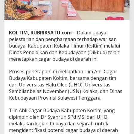
u
d
a
y
a
,
KOLTIM, RUBRIKSATU.com
– Dalam upaya
M
pelestarian dan penghargaan terhadap warisan
e
budaya, Kabupaten Kolaka Timur (Koltim) melalui
n
Dinas Pendidikan dan Kebudayaan (Dikbud) telah
j
a
menetapkan cagar budaya di daerah ini.
g
a
Proses penetapan ini melibatkan Tim Ahli Cagar
W
Budaya Kabupaten Koltim, bersama dengan tim
a
dari Universitas Halu Oleo (UHO), Universitas
r
i
Sembilanbelas November (USN) Kolaka, dan Dinas
s
Kebudayaan Provinsi Sulawesi Tenggara.
a
n
Tim Ahli Cagar Budaya Kabupaten Koltim, yang
B
dipimpin oleh Dr Syahrun SPd MSi dari UHO,
e
r
melakukan kajian budaya dan sejarah untuk
h
mengidentifikasi potensi cagar budaya di daerah
a