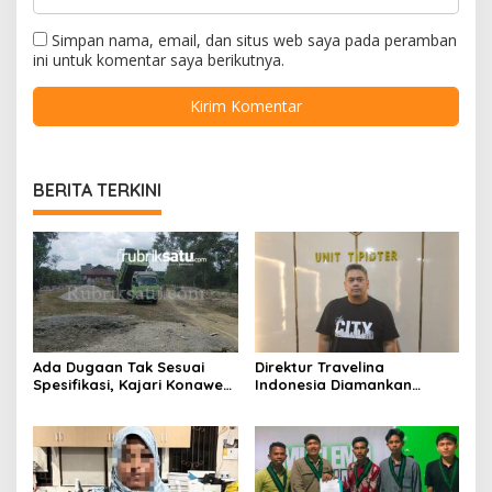
Simpan nama, email, dan situs web saya pada peramban
ini untuk komentar saya berikutnya.
BERITA TERKINI
Ada Dugaan Tak Sesuai
Direktur Travelina
Spesifikasi, Kajari Konawe
Indonesia Diamankan
Minta Proyek Pagar
Polresta Kendari, Kasus
Rupbasan Rp1,9 Miliar
Penelantaran Jemaah
Dihentikan
Umrah Masuk Babak Baru