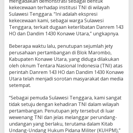
mengadakan demonstrasi sebagai bentuk
3
kekecewaan terhadap institusi TNI di wilayah
H
Sulawesi Tenggara. “Ini adalah ekspresi
O
kekecewaan kami, sebagai warga Sulawesi
,
T
Tenggara, terkait dugaan keterlibatan Danrem 143
e
HO dan Dandim 1430 Konawe Utara,” ungkapnya.
r
k
Beberapa waktu lalu, penutupan sejumlah jety
a
perusahaan pertambangan di Blok Marombo,
i
t
Kabupaten Konawe Utara, yang diduga dilakukan
D
oleh oknum Tentara Nasional Indonesia (TNI) atas
u
perintah Danrem 143 HO dan Dandim 1430 Konawe
g
Utara telah menjadi sorotan masyarakat dan media
a
a
setempat.
n
K
“Sebagai pemuda Sulawesi Tenggara, kami sangat
e
tidak setuju dengan kehadiran TNI dalam wilayah
t
pertambangan. Penutupan jety tersebut di luar
e
r
wewenang TNI dan jelas melanggar perundang-
l
undangan yang berlaku, terutama dalam Kitab
i
Undang-Undang Hukum Pidana Militer (KUHPM),”
b