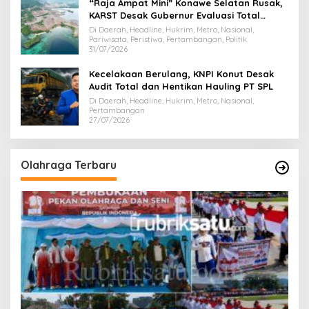
“Raja Ampat Mini” Konawe Selatan Rusak,
KARST Desak Gubernur Evaluasi Total
Dispar Sultra
Di Daerah, Headline, Hukrim, Metro, Nasional,
Pariwisata, Peristiwa, Pertambangan, Politik
31/07/2026
Kecelakaan Berulang, KNPI Konut Desak
Audit Total dan Hentikan Hauling PT SPL
Di Daerah, Headline, Hukrim, Metro, Nasional,
Pertambangan
27/07/2026
Olahraga Terbaru