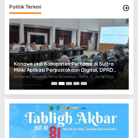
Politik Terkini
S
Konawe jadi Kabupaten Pertama di Sultra
K
Miliki Aplikasi Perpustakaan Digital, DPRD
B
Di
Restui Anggaran Rp200 Juta
Di Daerah, Headline, Metro, Pendidikan, Politik
|
06/08/2026
Bu