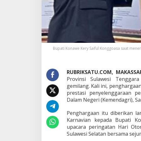
S
K
T
e
r
i
m
a
P
Bupati Konawe Kery Saiful Konggoasa saat mener
i
a
g
a
RUBRIKSATU.COM,
MAKASSA
m
Provinsi Sulawesi Tenggara
P
gemilang. Kali ini, penghargaa
e
prestasi penyelenggaraan p
n
g
Dalam Negeri (Kemendagri), Sab
h
a
Penghargaan itu diberikan l
r
Karnavian kepada Bupati Ko
g
upacara peringatan Hari Oto
a
a
Sulawesi Selatan bersama seju
n