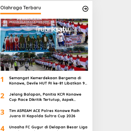
Olahraga Terbaru
1
Semangat Kemerdekaan Bergema di
Konawe, Devile HUT RI ke-81 Libatkan 98
Barisan
2
Jelang Balapan, Panitia KCR Konawe
Cup Race Dikritik Tertutup, Aspek
Keselamatan Dipertanyakan
3
Tim ASREAM ACE Polres Konawe Raih
Juara III Kapolda Sultra Cup 2026
4
Unaaha FC Gugur di Delapan Besar Liga