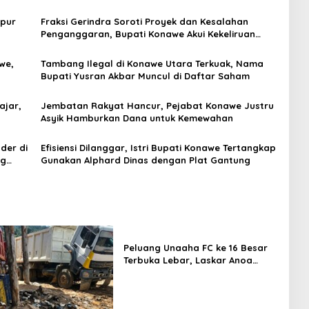
mpur
Fraksi Gerindra Soroti Proyek dan Kesalahan
Penganggaran, Bupati Konawe Akui Kekeliruan
Kodefikasi APBD 2025
we,
Tambang Ilegal di Konawe Utara Terkuak, Nama
Bupati Yusran Akbar Muncul di Daftar Saham
ajar,
Jembatan Rakyat Hancur, Pejabat Konawe Justru
Asyik Hamburkan Dana untuk Kemewahan
der di
Efisiensi Dilanggar, Istri Bupati Konawe Tertangkap
ng
Gunakan Alphard Dinas dengan Plat Gantung
Peluang Unaaha FC ke 16 Besar
Terbuka Lebar, Laskar Anoa
Unggul Statistik