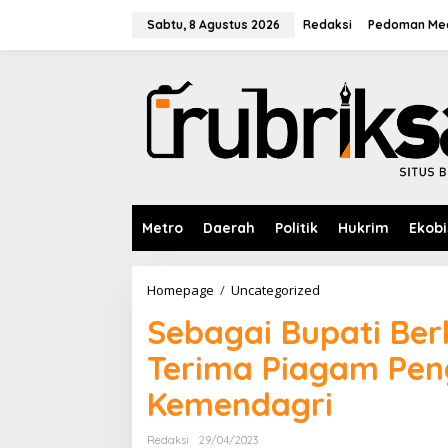
L
e
Sabtu, 8 Agustus 2026
Redaksi
Pedoman Med
w
a
t
i
k
e
k
o
n
t
e
Metro
Daerah
Politik
Hukrim
Ekobi
n
Homepage
/
Uncategorized
S
e
Sebagai Bupati Berk
b
a
Terima Piagam Pen
g
a
Kemendagri
i
B
u
Redaksi
29/04/2023