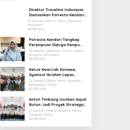
Direktur Travelina Indonesia
Diamankan Polresta Kendari,
Kasus Penelantaran Jemaah
Di Daerah, Hukrim, Metro, Nasional,
Polhukam
Umrah Masuk Babak Baru
08/08/2026
Polresta Kendari Tangkap
Perempuan Diduga Penipu
Proyek, Korban Rugi Rp588,1
Di Daerah, Headline, Hukrim, Metro,
Juta
Nasional, Polhukam
08/08/2026
Ketua Kwarcab Konawe,
Syamsul Ibrahim Lepas
Kontingen Jamnas XII 2026
Di Daerah, Ekobis, Metro, Nasional,
Pendidikan, Politik
02/08/2026
Anton Timbang Usulkan Aspal
Buton Jadi Proyek Strategis
Nasional
Di Daerah, Ekobis, Headline, Metro,
Nasional, Politik
02/08/2026