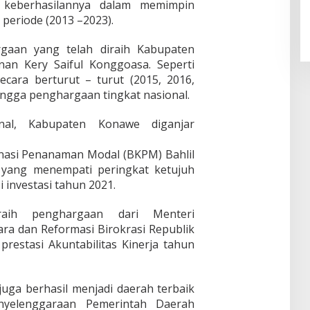
i keberhasilannya dalam memimpin
periode (2013 –2023).
gaan yang telah diraih Kabupaten
an Kery Saiful Konggoasa. Seperti
cara berturut – turut (2015, 2016,
hingga penghargaan tingkat nasional.
nal, Kabupaten Konawe diganjar
inasi Penanaman Modal (BKPM) Bahlil
 yang menempati peringkat ketujuh
i investasi tahun 2021.
ih penghargaan dari Menteri
a dan Reformasi Birokrasi Republik
restasi Akuntabilitas Kinerja tahun
juga berhasil menjadi daerah terbaik
nyelenggaraan Pemerintah Daerah