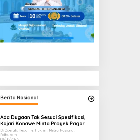
Berita Nasional
Ada Dugaan Tak Sesuai Spesifikasi,
Kajari Konawe Minta Proyek Pagar
Rupbasan Rp1,9 Miliar Dihentikan
Di Daerah, Headline, Hukrim, Metro, Nasional,
Polhukam
08/08/2026