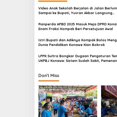
a
Video Anak Sekolah Berjalan di Jalan Berlu
s
Sampai ke Bupati, Yusran Akbar Langsung
Instruksikan PUPR Turun
i
Ranperda APBD 2025 Masuk Meja DPRD Kona
p
Enam Fraksi Kompak Beri Persetujuan Awal
o
Istri Bupati dan Adiknya Kompak Bolos Meng
s
Dunia Pendidikan Konawe Kian Bobrok
LPPK Sultra Bongkar Dugaan Pengaturan Ten
UKPBJ Konawe: Sistem Sudah Sakit, Pemena
Sudah Diatur
Don't Miss