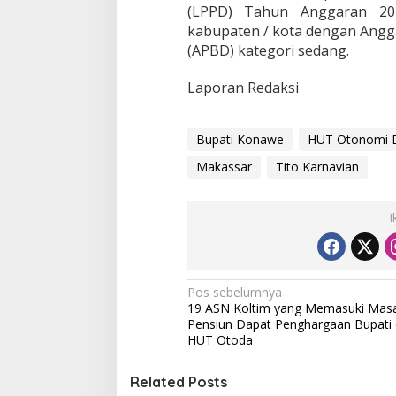
(LPPD) Tahun Anggaran 2021
kabupaten / kota dengan Angg
(APBD) kategori sedang.
Laporan Redaksi
Bupati Konawe
HUT Otonomi 
Makassar
Tito Karnavian
I
N
Pos sebelumnya
19 ASN Koltim yang Memasuki Mas
a
Pensiun Dapat Penghargaan Bupati 
v
HUT Otoda
i
Related Posts
g