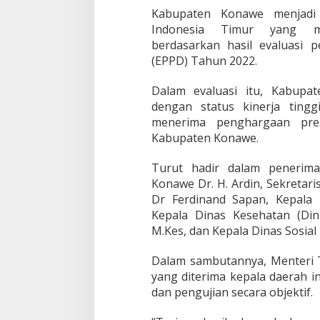
d
Kabupaten Konawe menjadi 
a
Indonesia Timur yang m
r
berdasarkan hasil evaluasi 
i
K
(EPPD) Tahun 2022.
e
m
Dalam evaluasi itu, Kabupa
e
dengan status kinerja ting
n
menerima penghargaan prest
d
a
Kabupaten Konawe.
g
r
Turut hadir dalam penerim
i
Konawe Dr. H. Ardin, Sekretar
Dr Ferdinand Sapan, Kepala 
Kepala Dinas Kesehatan (Di
M.Kes, dan Kepala Dinas Sosial
Dalam sambutannya, Menteri T
yang diterima kepala daerah in
dan pengujian secara objektif.