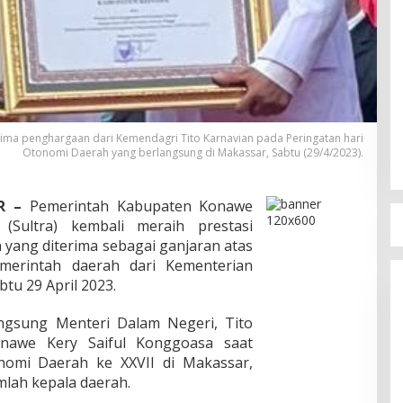
ima penghargaan dari Kemendagri Tito Karnavian pada Peringatan hari
Otonomi Daerah yang berlangsung di Makassar, Sabtu (29/4/2023).
R –
Pemerintah Kabupaten Konawe
 (Sultra) kembali meraih prestasi
n yang diterima sebagai ganjaran atas
emerintah daerah dari Kementerian
tu 29 April 2023.
angsung Menteri Dalam Negeri, Tito
nawe Kery Saiful Konggoasa saat
nomi Daerah ke XXVII di Makassar,
mlah kepala daerah.