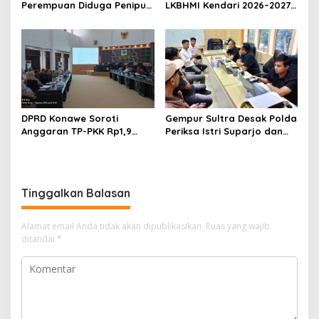
Perempuan Diduga Penipu
LKBHMI Kendari 2026–2027,
Proyek, Korban Rugi
Bidik Penguatan Advokasi
Rp588,1 Juta
Hukum
DPRD Konawe Soroti
Gempur Sultra Desak Polda
Anggaran TP-PKK Rp1,9
Periksa Istri Suparjo dan
Miliar, Jangan APBD Habis
Segera Tahan Tersangka
untuk Perjalanan Dinas
Kasus Tambang Ilegal
Tinggalkan Balasan
Alamat email Anda tidak akan dipublikasikan.
Ruas yang wajib
ditandai
*