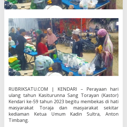
D
i
r
a
n
g
k
a
i
k
a
n
D
e
n
g
a
RUBRIKSATU.COM | KENDARI – Perayaan hari
n
ulang tahun Kasiturunna Sang Torayan (Kastor)
P
a
Kendari ke-59 tahun 2023 begitu membekas di hati
s
masyarakat Toraja dan masyarakat sekitar
a
kediaman Ketua Umum Kadin Sultra, Anton
r
Timbang.
M
u