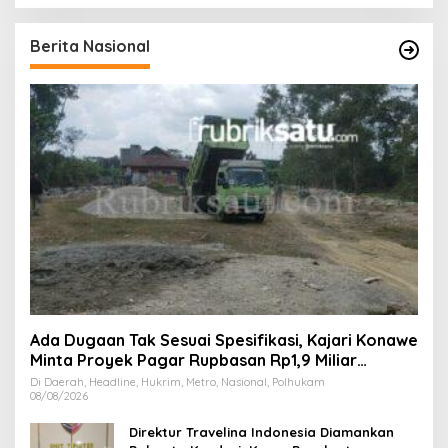
Berita Nasional
Ada Dugaan Tak Sesuai Spesifikasi, Kajari Konawe
Minta Proyek Pagar Rupbasan Rp1,9 Miliar
Dihentikan
Di Daerah, Headline, Hukrim, Metro, Nasional, Polhukam
08/08/2026
Direktur Travelina Indonesia Diamankan