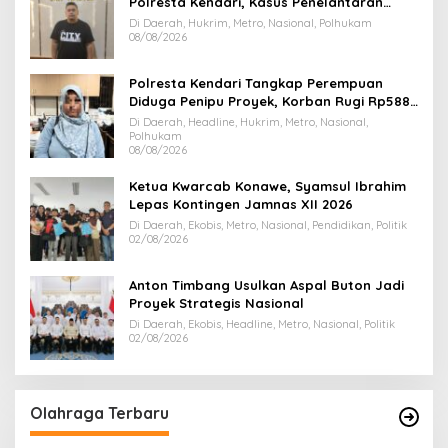
Polresta Kendari, Kasus Penelantaran
Jemaah Umrah Masuk Babak Baru
Di Daerah, Hukrim, Metro, Nasional, Polhukam
08/08/2026
Polresta Kendari Tangkap Perempuan
Diduga Penipu Proyek, Korban Rugi Rp588,1
Juta
Di Daerah, Headline, Hukrim, Metro, Nasional,
Polhukam
08/08/2026
Ketua Kwarcab Konawe, Syamsul Ibrahim
Lepas Kontingen Jamnas XII 2026
Di Daerah, Ekobis, Metro, Nasional, Pendidikan, Politik
02/08/2026
Anton Timbang Usulkan Aspal Buton Jadi
Proyek Strategis Nasional
Di Daerah, Ekobis, Headline, Metro, Nasional, Politik
02/08/2026
Olahraga Terbaru