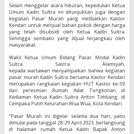
r
Selain menggelar acara hiburan, kepedulian Ketua
a
Umum Kadin Sultra ini ditunjukkan juga dengan
h
kegiatan Pasar Murah yang melibatkan Kastor
,
Kendari untuk menjual bahan pokok dengan harga
W
yang telah disubsidi oleh Ketua Kadin Sultra.
a
r
Sehingga sembako yang dijual terjangkau oleh
g
masyarakat.
a
U
Wakil Ketua Umum Bidang Pasar Modal Kadin
c
Sultra Sastra Alamsyah,
a
p
kepada wartawan menyampaikan bahwa kegiatan
k
pasar murah Kadin Sultra bersama Kastor Kendari
a
merupakan rangkaian kegiatan HUT Kastor ke-59
n
dan peresmian Rumah Adat Tongkonan di
T
e
Kediaman Ketua Kadin Sultra Anton Timbang, di
r
Cempaka Putih Kelurahan Wua Wua, Kota Kendari.
i
m
“Pasar Murah ini digelar selama dua hari, yaitu
a
dimulai pada tanggal 28-29 April 2023, berlangsung
K
a
di halaman rumah Ketua Kadin Bapak Anton
s