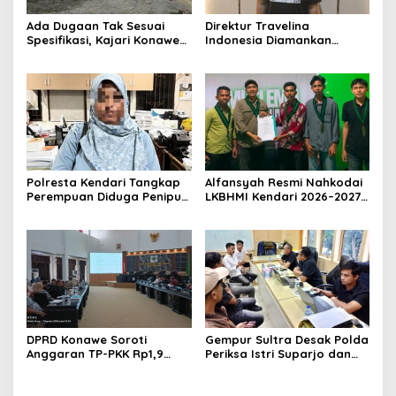
Ada Dugaan Tak Sesuai
Direktur Travelina
Spesifikasi, Kajari Konawe
Indonesia Diamankan
Minta Proyek Pagar
Polresta Kendari, Kasus
Rupbasan Rp1,9 Miliar
Penelantaran Jemaah
Dihentikan
Umrah Masuk Babak Baru
Polresta Kendari Tangkap
Alfansyah Resmi Nahkodai
Perempuan Diduga Penipu
LKBHMI Kendari 2026–2027,
Proyek, Korban Rugi
Bidik Penguatan Advokasi
Rp588,1 Juta
Hukum
DPRD Konawe Soroti
Gempur Sultra Desak Polda
Anggaran TP-PKK Rp1,9
Periksa Istri Suparjo dan
Miliar, Jangan APBD Habis
Segera Tahan Tersangka
untuk Perjalanan Dinas
Kasus Tambang Ilegal