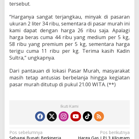
tersebut.
“Harganya sangat terjangkau, minyak di pasaran
ukuran 2 liter 34 ribu, sementara di pasar murah ini
kami dapat dengan harga 26 ribu saja. Apalagi
harga beras cuma 44 ribu yang medium per 5 kg,
58 ribu yang premium per 5 kg, sementara harga
terigu cuma 11 ribu per kg. Terima kasih Kadin
Sultra,” ungkapnya.
Dari pantauan di lokasi Pasar Murah, masyarakat
masih tetap antusias berbelanja hingga kegiatan
pasar murah ditutup di pukul 21.00 WITA. (**)
Ikuti Kami
N
Pos sebelumnya
Pos berikutnya
Sebagai Bupati Berkinerja
Harga Gas LPJ 3 Kilogram