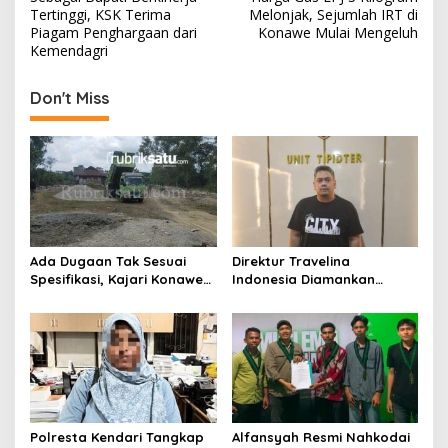
a
Tertinggi, KSK Terima
Melonjak, Sejumlah IRT di
v
Piagam Penghargaan dari
Konawe Mulai Mengeluh
Kemendagri
i
g
Don't Miss
a
s
i
p
o
s
Ada Dugaan Tak Sesuai
Direktur Travelina
Spesifikasi, Kajari Konawe
Indonesia Diamankan
Minta Proyek Pagar
Polresta Kendari, Kasus
Rupbasan Rp1,9 Miliar
Penelantaran Jemaah
Dihentikan
Umrah Masuk Babak Baru
Polresta Kendari Tangkap
Alfansyah Resmi Nahkodai