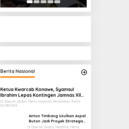
Berita Nasional
Ketua Kwarcab Konawe, Syamsul
Ibrahim Lepas Kontingen Jamnas XII
2026
Di Daerah, Ekobis, Metro, Nasional, Pendidikan, Politik
02/08/2026
Anton Timbang Usulkan Aspal
Buton Jadi Proyek Strategis
Nasional
Di Daerah, Ekobis, Headline, Metro,