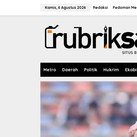
L
e
Kamis, 6 Agustus 2026
Redaksi
Pedoman Med
w
a
t
i
k
e
k
o
n
t
e
Metro
Daerah
Politik
Hukrim
Ekobi
n