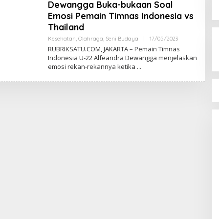
Dewangga Buka-bukaan Soal
Emosi Pemain Timnas Indonesia vs
Thailand
Kesehatan
,
Olahraga
,
Seni Budaya
|
17/05/2023
O
L
RUBRIKSATU.COM, JAKARTA – Pemain Timnas
E
Indonesia U-22 Alfeandra Dewangga menjelaskan
H
emosi rekan-rekannya ketika
R
E
D
A
K
S
I