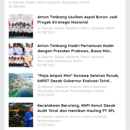
Di Daerah, Ekobis, Metro, Nasional, Pendidikan, Politik
02/08/2026
Anton Timbang Usulkan Aspal Buton Jadi
Proyek Strategis Nasional
Di Daerah, Ekobis, Headline, Metro, Nasional, Politik
02/08/2026
Anton Timbang Hadiri Pertemuan Kadin
dengan Presiden Prabowo, Bawa Misi
Majukan Ekonomi Sultra
Di Daerah, Ekobis, Headline, Metro, Nasional,
Pariwisata, Pendidikan, Politik
02/08/2026
“Raja Ampat Mini” Konawe Selatan Rusak,
KARST Desak Gubernur Evaluasi Total
Dispar Sultra
Di Daerah, Headline, Hukrim, Metro, Nasional,
Pariwisata, Peristiwa, Pertambangan, Politik
31/07/2026
Kecelakaan Berulang, KNPI Konut Desak
Audit Total dan Hentikan Hauling PT SPL
Di Daerah, Headline, Hukrim, Metro, Nasional,
Pertambangan
27/07/2026