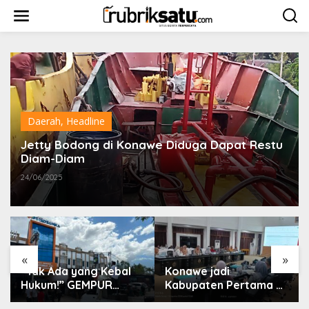
L
e
w
a
t
i
k
e
k
o
Daerah
,
Headline
n
t
Jetty Bodong di Konawe Diduga Dapat Restu
e
Diam-Diam
n
24/06/2025
«
»
“Tak Ada yang Kebal
Konawe jadi
Hukum!” GEMPUR
Kabupaten Pertama di
SULTRA Geruduk
Sultra Miliki Aplikasi