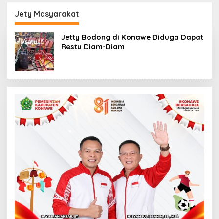
Kantor Fajar S
Perpustakaan Digital,
Tanawali dan PT
DPRD Restui Anggaran
Jety Masyarakat
Tadisangka, Siap
Rp200 Juta
Kuasai Lahan Puuwatu
Jetty Bodong di Konawe Diduga Dapat
Restu Diam-Diam