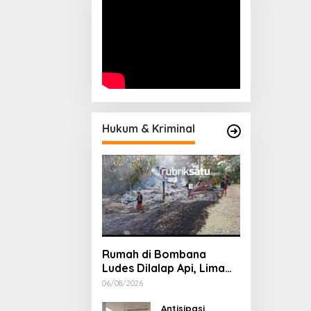
Hukum & Kriminal
Rumah di Bombana
Ludes Dilalap Api, Lima
Orang Satu Keluarga
06/08/2026
Meninggal Dunia
Antisipasi