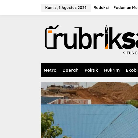
L
e
Kamis, 6 Agustus 2026
Redaksi
Pedoman Med
w
a
t
i
k
e
k
o
n
t
e
Metro
Daerah
Politik
Hukrim
Ekobi
n