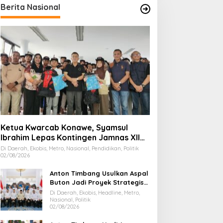
Berita Nasional
Ketua Kwarcab Konawe, Syamsul
Ibrahim Lepas Kontingen Jamnas XII
2026
Di Daerah, Ekobis, Metro, Nasional, Pendidikan, Politik
02/08/2026
Anton Timbang Usulkan Aspal
Buton Jadi Proyek Strategis
Nasional
Di Daerah, Ekobis, Headline, Metro,
Nasional, Politik
02/08/2026