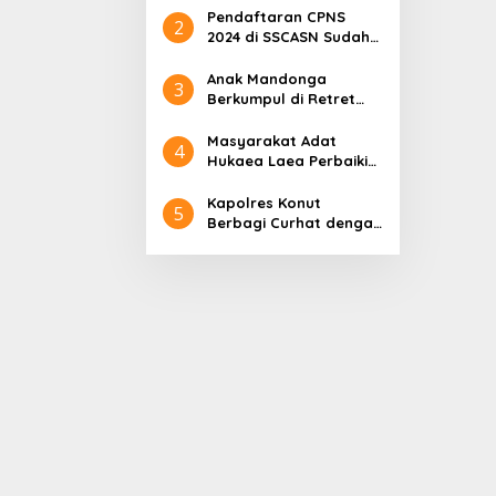
Pendaftaran CPNS
2
2024 di SSCASN Sudah
Dibuka, Cek Sebelum
Daftar
Anak Mandonga
3
Berkumpul di Retret
Magelang: Sinergi
Kepemimpinan untuk
Masyarakat Adat
4
Pembangunan Sulawesi
Hukaea Laea Perbaiki
Tenggara
Dua Jembatan Pasca
Banjir
Kapolres Konut
5
Berbagi Curhat dengan
Pengurus dan Santri
Pesantren
Hidayatullah