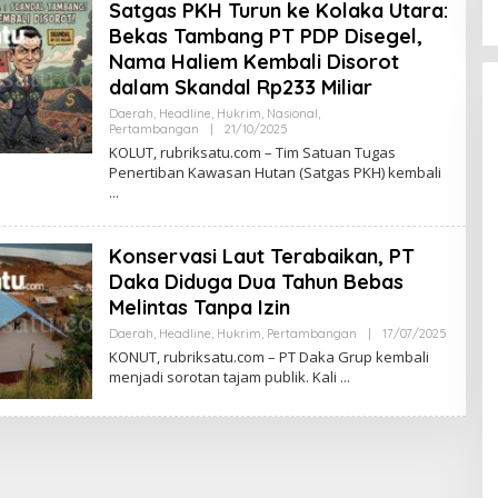
Satgas PKH Turun ke Kolaka Utara:
Bekas Tambang PT PDP Disegel,
Nama Haliem Kembali Disorot
dalam Skandal Rp233 Miliar
Daerah
,
Headline
,
Hukrim
,
Nasional
,
Pertambangan
|
21/10/2025
O
L
KOLUT, rubriksatu.com – Tim Satuan Tugas
E
Penertiban Kawasan Hutan (Satgas PKH) kembali
H
R
E
D
A
Konservasi Laut Terabaikan, PT
K
S
Daka Diduga Dua Tahun Bebas
I
Melintas Tanpa Izin
Daerah
,
Headline
,
Hukrim
,
Pertambangan
|
17/07/2025
O
L
KONUT, rubriksatu.com – PT Daka Grup kembali
E
menjadi sorotan tajam publik. Kali
H
R
E
D
A
K
S
I