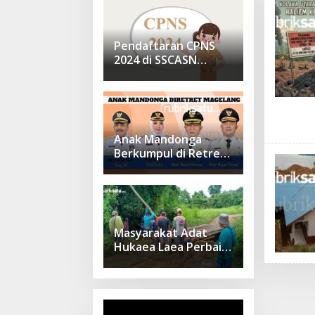
Pendaftaran CPNS
2024 di SSCASN
Sudah Dibuka, Cek
Sebelum Daftar
Anak Mandonga
Berkumpul di Retret
Magelang: Sinergi
Kepemimpinan untuk
Pembangunan
Sulawesi Tenggara
Masyarakat Adat
Hukaea Laea Perbaiki
Dua Jembatan Pasca
Banjir