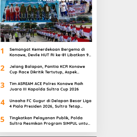
1
Semangat Kemerdekaan Bergema di
Konawe, Devile HUT RI ke-81 Libatkan 98
Barisan
2
Jelang Balapan, Panitia KCR Konawe
Cup Race Dikritik Tertutup, Aspek
Keselamatan Dipertanyakan
3
Tim ASREAM ACE Polres Konawe Raih
Juara III Kapolda Sultra Cup 2026
4
Unaaha FC Gugur di Delapan Besar Liga
4 Piala Presiden 2026, Sultra Tetap
Bangga
5
Tingkatkan Pelayanan Publik, Polda
Sultra Resmikan Program SIMPUL untuk
Masyarakat Pesisir