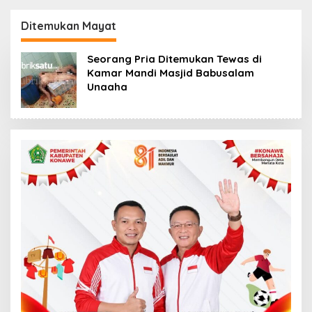
Kasus Penelantaran
Korban Rugi Rp588,1
Jemaah Umrah Masuk
Juta
Ditemukan Mayat
Babak Baru
Seorang Pria Ditemukan Tewas di
Kamar Mandi Masjid Babusalam
Unaaha