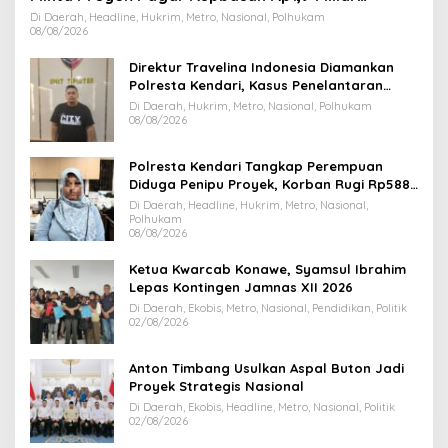
Dihentikan
Di Daerah, Headline, Hukrim, Metro, Nasional, Polhukam
08/08/2026
Direktur Travelina Indonesia Diamankan
Polresta Kendari, Kasus Penelantaran
Jemaah Umrah Masuk Babak Baru
Di Daerah, Hukrim, Metro, Nasional, Polhukam
08/08/2026
Polresta Kendari Tangkap Perempuan
Diduga Penipu Proyek, Korban Rugi Rp588,1
Juta
Di Daerah, Headline, Hukrim, Metro, Nasional,
Polhukam
08/08/2026
Ketua Kwarcab Konawe, Syamsul Ibrahim
Lepas Kontingen Jamnas XII 2026
Di Daerah, Ekobis, Metro, Nasional, Pendidikan, Politik
02/08/2026
Anton Timbang Usulkan Aspal Buton Jadi
Proyek Strategis Nasional
Di Daerah, Ekobis, Headline, Metro, Nasional, Politik
02/08/2026