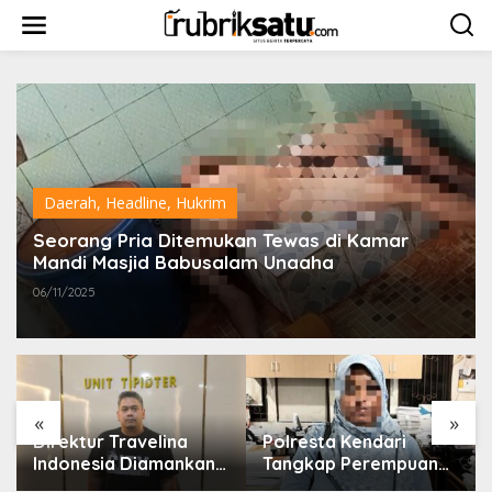
L
e
w
a
t
i
k
e
k
o
Daerah
,
Headline
,
Hukrim
n
t
Seorang Pria Ditemukan Tewas di Kamar
e
Mandi Masjid Babusalam Unaaha
n
06/11/2025
«
»
Direktur Travelina
Polresta Kendari
Indonesia Diamankan
Tangkap Perempuan
Polresta Kendari,
Diduga Penipu Proyek,