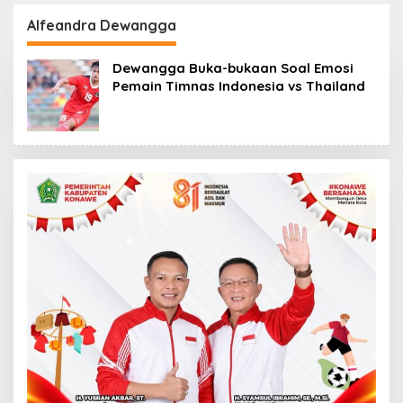
Kantor Fajar S
Perpustakaan Digital,
Tanawali dan PT
DPRD Restui Anggaran
Alfeandra Dewangga
Tadisangka, Siap
Rp200 Juta
Kuasai Lahan Puuwatu
Dewangga Buka-bukaan Soal Emosi
Pemain Timnas Indonesia vs Thailand