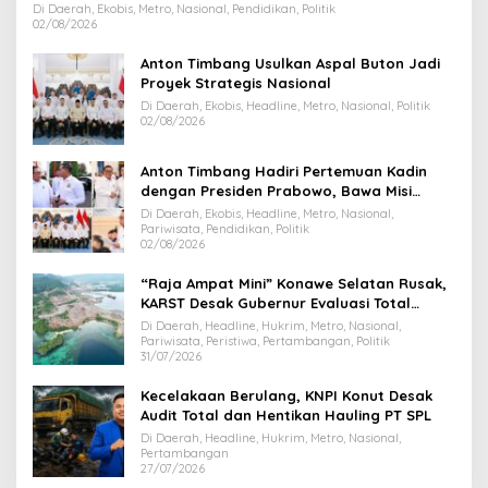
Di Daerah, Ekobis, Metro, Nasional, Pendidikan, Politik
02/08/2026
Anton Timbang Usulkan Aspal Buton Jadi
Proyek Strategis Nasional
Di Daerah, Ekobis, Headline, Metro, Nasional, Politik
02/08/2026
Anton Timbang Hadiri Pertemuan Kadin
dengan Presiden Prabowo, Bawa Misi
Majukan Ekonomi Sultra
Di Daerah, Ekobis, Headline, Metro, Nasional,
Pariwisata, Pendidikan, Politik
02/08/2026
“Raja Ampat Mini” Konawe Selatan Rusak,
KARST Desak Gubernur Evaluasi Total
Dispar Sultra
Di Daerah, Headline, Hukrim, Metro, Nasional,
Pariwisata, Peristiwa, Pertambangan, Politik
31/07/2026
Kecelakaan Berulang, KNPI Konut Desak
Audit Total dan Hentikan Hauling PT SPL
Di Daerah, Headline, Hukrim, Metro, Nasional,
Pertambangan
27/07/2026