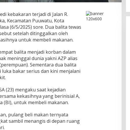
di kebakaran terjadi di Jalan R.
ka, Kecamatan Puuwatu, Kota
asa (6/5/2025) sore. Dua balita tewas
ebut setelah ditinggalkan oleh
kasihnya untuk membeli makanan.
 empat balita menjadi korban dalam
nak meninggal dunia yakni AZP alias
M (perempuan). Sementara dua balita
luka bakar serius dan kini menjalani
it.
 SA (23) mengaku saat kejadian
sama kekasihnya yang berinisial A,
ia (BI), untuk membeli makanan.
an, pulang beli makan ternyata
gkat sambil menangis di depan ruang
i.