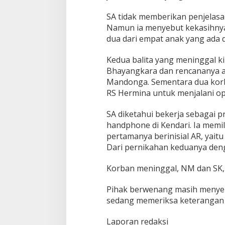
e
r
SA tidak memberikan penjelasan
s
Namun ia menyebut kekasihny
a
dua dari empat anak yang ada 
m
a
K
Kedua balita yang meninggal ki
e
Bhayangkara dan rencananya 
k
Mandonga. Sementara dua korba
a
RS Hermina untuk menjalani ope
s
i
h
SA diketahui bekerja sebagai 
handphone di Kendari. Ia memil
pertamanya berinisial AR, yai
Dari pernikahan keduanya dengan
Korban meninggal, NM dan SK, 
Pihak berwenang masih menyel
sedang memeriksa keterangan p
Laporan redaksi