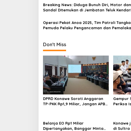
o
Breaking News: Diduga Bunuh Diri, Motor dan
s
Sandal Ditemukan di Jembatan Teluk Kendar
Operasi Pekat Anoa 2025, Tim Patroli Tangk
Pemuda Pelaku Pengancaman dan Pemalak
Don't Miss
DPRD Konawe Soroti Anggaran
Gempur S
TP-PKK Rp1,9 Miliar, Jangan APBD
Periksa I
Habis untuk Perjalanan Dinas
Tahan T
Ilegal
Belanja EO Rp1 Miliar
Konawe j
Dipertanyakan, Banggar Minta
di Sultra 