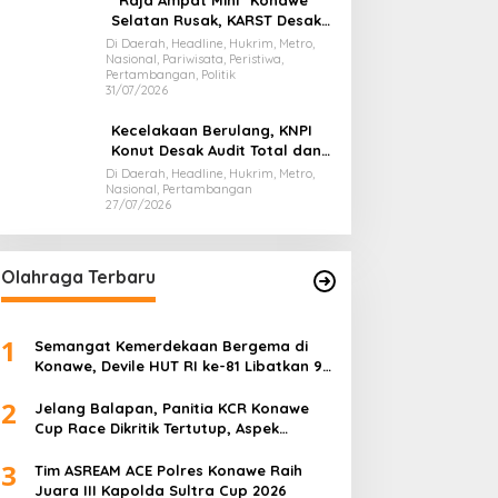
“Raja Ampat Mini” Konawe
Selatan Rusak, KARST Desak
Gubernur Evaluasi Total
Di Daerah, Headline, Hukrim, Metro,
Nasional, Pariwisata, Peristiwa,
Dispar Sultra
Pertambangan, Politik
31/07/2026
Kecelakaan Berulang, KNPI
Konut Desak Audit Total dan
Hentikan Hauling PT SPL
Di Daerah, Headline, Hukrim, Metro,
Nasional, Pertambangan
27/07/2026
Olahraga Terbaru
1
Semangat Kemerdekaan Bergema di
Konawe, Devile HUT RI ke-81 Libatkan 98
Barisan
2
Jelang Balapan, Panitia KCR Konawe
Cup Race Dikritik Tertutup, Aspek
Keselamatan Dipertanyakan
3
Tim ASREAM ACE Polres Konawe Raih
Juara III Kapolda Sultra Cup 2026