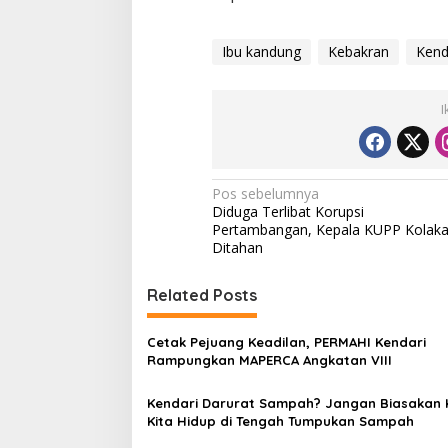
Ibu kandung
Kebakran
Kend
I
N
Pos sebelumnya
Diduga Terlibat Korupsi
a
Pertambangan, Kepala KUPP Kolak
v
Ditahan
i
Related Posts
g
a
Cetak Pejuang Keadilan, PERMAHI Kendari
s
Rampungkan MAPERCA Angkatan VIII
i
Kendari Darurat Sampah? Jangan Biasakan 
p
Kita Hidup di Tengah Tumpukan Sampah