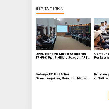
BERITA TERKINI
DPRD Konawe Soroti Anggaran
Gempur S
TP-PKK Rp1,9 Miliar, Jangan APBD
Periksa I
Habis untuk Perjalanan Dinas
Tahan T
Ilegal
Belanja EO Rp1 Miliar
Konawe j
Dipertanyakan, Banggar Minta
di Sultra 
Anggaran Dinas Pariwisata
Perpusta
Konawe Dirasionalisasi
Restui A