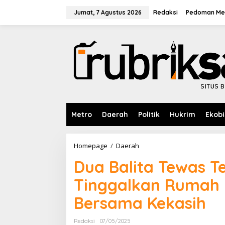
L
e
Jumat, 7 Agustus 2026
Redaksi
Pedoman Med
w
a
t
i
k
e
k
o
n
t
e
Metro
Daerah
Politik
Hukrim
Ekobi
n
Homepage
/
Daerah
D
u
Dua Balita Tewas T
a
B
Tinggalkan Rumah 
a
l
Bersama Kekasih
i
t
a
Redaksi
07/05/2025