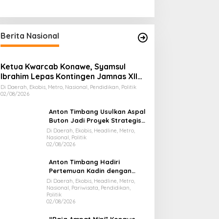
Berita Nasional
Ketua Kwarcab Konawe, Syamsul
Ibrahim Lepas Kontingen Jamnas XII
2026
Di Daerah, Ekobis, Metro, Nasional, Pendidikan, Politik
02/08/2026
Anton Timbang Usulkan Aspal
Buton Jadi Proyek Strategis
Nasional
Di Daerah, Ekobis, Headline, Metro,
Nasional, Politik
02/08/2026
Anton Timbang Hadiri
Pertemuan Kadin dengan
Presiden Prabowo, Bawa Misi
Di Daerah, Ekobis, Headline, Metro,
Nasional, Pariwisata, Pendidikan,
Majukan Ekonomi Sultra
Politik
02/08/2026