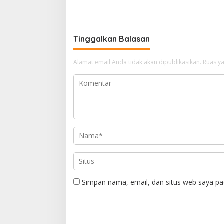
Anggaran Dinas Pariwisata
Perpusta
Konawe Dirasionalisasi
Restui A
Tinggalkan Balasan
Alamat email Anda tidak akan dipublikasikan.
Ruas ya
Simpan nama, email, dan situs web saya pa