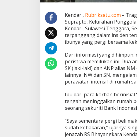
a
l
k
Kendari,
Rubriksatu.com
–
Trage
a
Suprapto, Kelurahan Punggola
n
Kendari, Sulawesi Tenggara, Sel
R
terpanggang dalam insiden ters
u
m
ibunya yang pergi bersama ke
a
h
Dari informasi yang dihimpun,
u
peristiwa memilukan ini. Dua a
n
SK (laki-laki) dan ANP alias N
t
u
lainnya, NW dan SN, mengalami 
k
perawatan intensif di rumah sak
B
e
Ibu dari para korban berinisial
l
tengah meninggalkan rumah ber
i
M
seorang sekuriti Bank Indones
a
k
“Saya sementara pergi beli mak
a
sudah kebakaran,” ujarnya sin
n
jenazah RS Bhayangkara Kendar
B