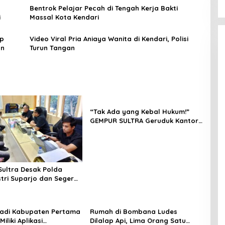
Bentrok Pelajar Pecah di Tengah Kerja Bakti
i
Massal Kota Kendari
ap
Video Viral Pria Aniaya Wanita di Kendari, Polisi
an
Turun Tangan
“Tak Ada yang Kebal Hukum!”
GEMPUR SULTRA Geruduk Kantor
Fajar S Tanawali dan PT
Tadisangka, Siap Kuasai Lahan
Puuwatu
ultra Desak Polda
stri Suparjo dan Segera
ersangka Kasus Tambang
adi Kabupaten Pertama
Rumah di Bombana Ludes
Miliki Aplikasi
Dilalap Api, Lima Orang Satu