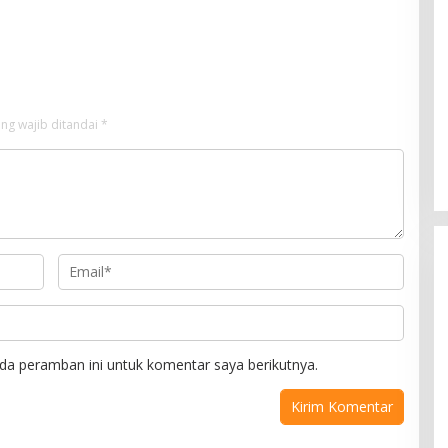
kaan Digital, DPRD
Keluarga Meninggal Dunia
nggaran Rp200 Juta
ng wajib ditandai
*
da peramban ini untuk komentar saya berikutnya.