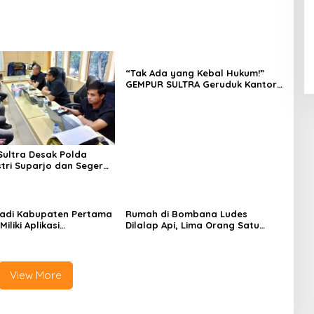
“Tak Ada yang Kebal Hukum!”
GEMPUR SULTRA Geruduk Kantor
Fajar S Tanawali dan PT
Tadisangka, Siap Kuasai Lahan
Puuwatu
ultra Desak Polda
stri Suparjo dan Segera
ersangka Kasus Tambang
adi Kabupaten Pertama
Rumah di Bombana Ludes
Miliki Aplikasi
Dilalap Api, Lima Orang Satu
kaan Digital, DPRD
Keluarga Meninggal Dunia
nggaran Rp200 Juta
View More