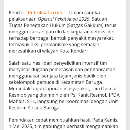
,
T
Kendari,
RubrikSatu.com
— Dalam rangka
i
pelaksanaan
Operasi Pekat Anoa 2025
, Satuan
m
P
Tugas Penegakan Hukum (Satgas Gakkum) terus
a
menggencarkan patroli dan kegiatan deteksi dini
t
terhadap berbagai bentuk penyakit masyarakat,
r
termasuk aksi premanisme yang semakin
o
meresahkan di wilayah Kota Kendari.
l
i
T
Salah satu hasil dari penyelidikan intensif tim
a
menyasar dugaan pemerasan dan pengancaman
n
menggunakan senjata tajam jenis badik oleh
g
sekelompok pemuda di Kecamatan Baruga.
k
a
Menindaklanjuti laporan masyarakat, Tim Opsnal
p
Resmob yang dipimpin oleh Ps. Kanit Resmob IPDA
P
Mahdis, S.H., langsung berkoordinasi dengan Unit
e
Reskrim Polsek Baruga.
m
u
d
Penindakan cepat membuahkan hasil. Pada Kamis,
a
1 Mei 2025, tim gabungan berhasil mengamankan
P