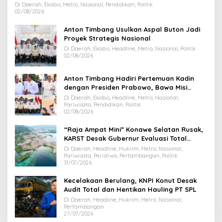
Di Daerah, Ekobis, Metro, Nasional, Pendidikan, Politik
02/08/2026
Anton Timbang Usulkan Aspal Buton Jadi
Proyek Strategis Nasional
Di Daerah, Ekobis, Headline, Metro, Nasional, Politik
02/08/2026
Anton Timbang Hadiri Pertemuan Kadin
dengan Presiden Prabowo, Bawa Misi
Majukan Ekonomi Sultra
Di Daerah, Ekobis, Headline, Metro, Nasional,
Pariwisata, Pendidikan, Politik
02/08/2026
“Raja Ampat Mini” Konawe Selatan Rusak,
KARST Desak Gubernur Evaluasi Total
Dispar Sultra
Di Daerah, Headline, Hukrim, Metro, Nasional,
Pariwisata, Peristiwa, Pertambangan, Politik
31/07/2026
Kecelakaan Berulang, KNPI Konut Desak
Audit Total dan Hentikan Hauling PT SPL
Di Daerah, Headline, Hukrim, Metro, Nasional,
Pertambangan
27/07/2026