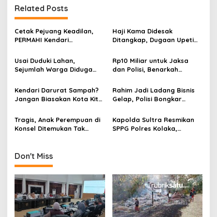
g
Related Posts
a
s
Cetak Pejuang Keadilan,
Haji Kama Didesak
PERMAHI Kendari
Ditangkap, Dugaan Upeti
i
Rampungkan MAPERCA
Rp17,5 Juta/Hari Mencuat
p
Angkatan VIII
di Tambang Emas Ilegal
Usai Duduki Lahan,
Rp10 Miliar untuk Jaksa
Bombana
Sejumlah Warga Diduga
dan Polisi, Benarkah
o
Panen Sawit PT SJAP, Polisi
Kebutuhan Masyarakat
s
Turun Tangan
Bukan Prioritas Wali Kota
Kendari Darurat Sampah?
Rahim Jadi Ladang Bisnis
Kendari?
Jangan Biasakan Kota Kita
Gelap, Polisi Bongkar
Hidup di Tengah Tumpukan
Sindikat Aborsi Ilegal di
Sampah
Kendari
Tragis, Anak Perempuan di
Kapolda Sultra Resmikan
Konsel Ditemukan Tak
SPPG Polres Kolaka,
Bernyawa dalam Karung
Dorong Peningkatan Gizi
Anak Sekolah
Don't Miss