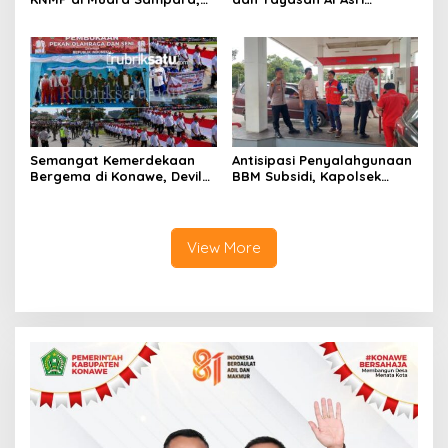
Wabup Konawe Ajak Desa
Bersinergi Cetak Lulusan
Jemput Program Pusat
Siap Kerja
Semangat Kemerdekaan
Antisipasi Penyalahgunaan
Bergema di Konawe, Devile
BBM Subsidi, Kapolsek
HUT RI ke-81 Libatkan 98
Unaaha Cek Langsung
Barisan
Pengisian di SPBU
View More