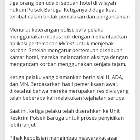
tiga orang pemuda di sebuah hotel di wilayah
e
hukum Polsek Baruga. Ketiganya diduga kuat
l
a
terlibat dalam tindak pemalakan dan pengancaman.
k
u
Menurut keterangan polisi, para pelaku
P
menggunakan modus licik dengan memanfaatkan
e
aplikasi pertemanan
MiChat
untuk menjebak
n
g
korban. Setelah mengatur pertemuan di sebuah
a
kamar hotel, mereka melancarkan aksinya dengan
n
mengancam korban menggunakan senjata tajam.
c
a
Ketiga pelaku yang diamankan berinisial H, ADA,
m
a
dan MN. Berdasarkan hasil pemeriksaan awal,
n
diketahui bahwa mereka merupakan residivis yang
d
telah beberapa kali melakukan kejahatan serupa.
a
n
Saat ini, ketiga pelaku telah diserahkan ke Unit
P
e
Reskrim Polsek Baruga untuk proses penyidikan
m
lebih lanjut.
a
l
Pihak kepolisian mengimbau masyarakat agar
a