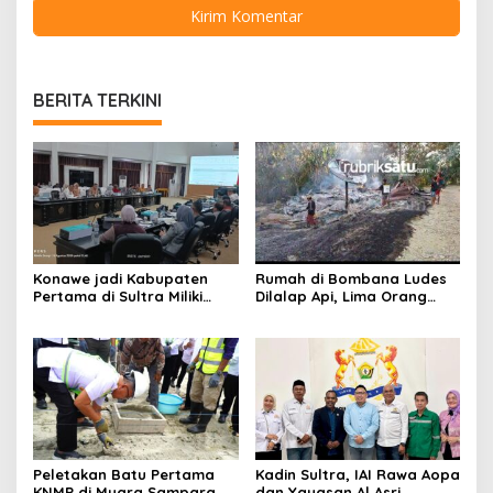
BERITA TERKINI
Konawe jadi Kabupaten
Rumah di Bombana Ludes
Pertama di Sultra Miliki
Dilalap Api, Lima Orang
Aplikasi Perpustakaan
Satu Keluarga Meninggal
Digital, DPRD Restui
Dunia
Anggaran Rp200 Juta
Peletakan Batu Pertama
Kadin Sultra, IAI Rawa Aopa
KNMP di Muara Sampara,
dan Yayasan Al Asri