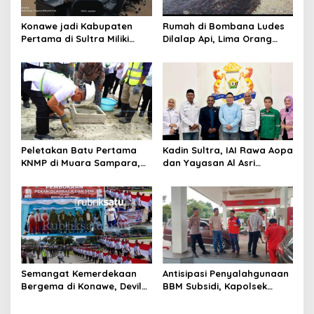
Konawe jadi Kabupaten
Rumah di Bombana Ludes
Pertama di Sultra Miliki
Dilalap Api, Lima Orang
Aplikasi Perpustakaan
Satu Keluarga Meninggal
Digital, DPRD Restui
Dunia
Anggaran Rp200 Juta
Peletakan Batu Pertama
Kadin Sultra, IAI Rawa Aopa
KNMP di Muara Sampara,
dan Yayasan Al Asri
Wabup Konawe Ajak Desa
Bersinergi Cetak Lulusan
Jemput Program Pusat
Siap Kerja
Semangat Kemerdekaan
Antisipasi Penyalahgunaan
Bergema di Konawe, Devile
BBM Subsidi, Kapolsek
HUT RI ke-81 Libatkan 98
Unaaha Cek Langsung
Barisan
Pengisian di SPBU