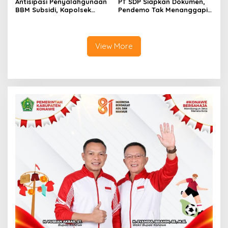
Antisipasi Penyalahgunaan
PT SDP Siapkan Dokumen,
BBM Subsidi, Kapolsek
Pendemo Tak Menanggapi
Unaaha Cek Langsung
Tantangan Adu Data
Pengisian di SPBU
View More