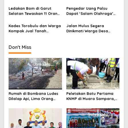
Jalan Lambuya–Puriala,
Provinsi yang Rusak ke
s
Didukung Penuh Pemkab
Gubernur Sultra, Ini
Ledakan Bom di Garut
Pengedar Uang Palsu
Konawe
Hasilnya
Selatan Tewaskan 11 Orang,
Dapat ‘Salam Olahraga’
Termasuk Perwira TNI
dari Warga di Kampung
Ranca Iyuh, Panongan
Kades Torobulu dan Warga
Jalan Mulus Segera
Kompak Jual Tanah
Dinikmati Warga Desa
Negara ke Perusahaan
Wunggoloko Berkat
Tambang PT WIN?
Pembangunan Bupati
Koltim
Don't Miss
Rumah di Bombana Ludes
Peletakan Batu Pertama
Dilalap Api, Lima Orang
KNMP di Muara Sampara,
Satu Keluarga Meninggal
Wabup Konawe Ajak Desa
Dunia
Jemput Program Pusat