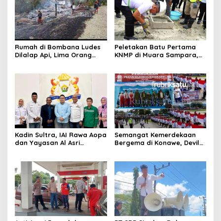
Rumah di Bombana Ludes
Peletakan Batu Pertama
Dilalap Api, Lima Orang
KNMP di Muara Sampara,
Satu Keluarga Meninggal
Wabup Konawe Ajak Desa
Dunia
Jemput Program Pusat
Kadin Sultra, IAI Rawa Aopa
Semangat Kemerdekaan
dan Yayasan Al Asri
Bergema di Konawe, Devile
Bersinergi Cetak Lulusan
HUT RI ke-81 Libatkan 98
Siap Kerja
Barisan