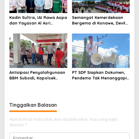
Kadin Sultra, IAI Rawa Aopa
Semangat Kemerdekaan
dan Yayasan Al Asri
Bergema di Konawe, Devile
Bersinergi Cetak Lulusan
HUT RI ke-81 Libatkan 98
Siap Kerja
Barisan
Antisipasi Penyalahgunaan
PT SDP Siapkan Dokumen,
BBM Subsidi, Kapolsek
Pendemo Tak Menanggapi
Unaaha Cek Langsung
Tantangan Adu Data
Pengisian di SPBU
Tinggalkan Balasan
Alamat email Anda tidak akan dipublikasikan.
Ruas yang wajib
ditandai
*