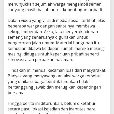
menunjukkan sejumlah warga mengambil semen
h
P
cor yang masih basah untuk kepentingan pribadi.
r
i
Dalam video yang viral di media sosial, terlihat jelas
b
beberapa warga dengan santainya membawa
a
sekop, ember dan Arko, lalu menyerok adonan
d
i
semen yang seharusnya digunakan untuk
pengecoran jalan umum. Material bangunan itu
kemudian dibawa ke depan rumah mereka masing-
masing, diduga untuk keperluan pribadi seperti
renovasi atau perbaikan halaman.
Tindakan ini menuai kecaman luas dari masyarakat.
Banyak yang menyayangkan aksi warga tersebut
yang dinilai sebagai bentuk tindakan tidak
bertanggung jawab dan merugikan kepentingan
bersama.
Hingga berita ini diturunkan, belum diketahui
secara pasti lokasi kejadian dan identitas para