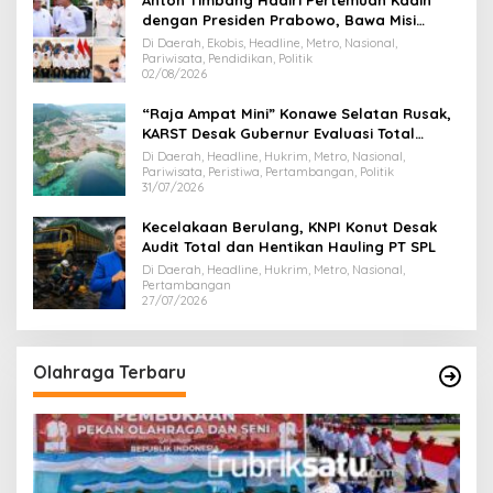
Anton Timbang Hadiri Pertemuan Kadin
dengan Presiden Prabowo, Bawa Misi
Majukan Ekonomi Sultra
Di Daerah, Ekobis, Headline, Metro, Nasional,
Pariwisata, Pendidikan, Politik
02/08/2026
“Raja Ampat Mini” Konawe Selatan Rusak,
KARST Desak Gubernur Evaluasi Total
Dispar Sultra
Di Daerah, Headline, Hukrim, Metro, Nasional,
Pariwisata, Peristiwa, Pertambangan, Politik
31/07/2026
Kecelakaan Berulang, KNPI Konut Desak
Audit Total dan Hentikan Hauling PT SPL
Di Daerah, Headline, Hukrim, Metro, Nasional,
Pertambangan
27/07/2026
Olahraga Terbaru