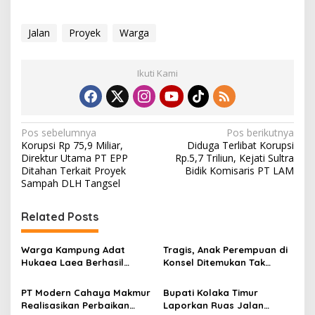
Jalan
Proyek
Warga
Ikuti Kami
N
Pos sebelumnya
Pos berikutnya
Korupsi Rp 75,9 Miliar,
Diduga Terlibat Korupsi
a
Direktur Utama PT EPP
Rp.5,7 Triliun, Kejati Sultra
v
Ditahan Terkait Proyek
Bidik Komisaris PT LAM
Sampah DLH Tangsel
i
g
Related Posts
a
s
Warga Kampung Adat
Tragis, Anak Perempuan di
Hukaea Laea Berhasil
Konsel Ditemukan Tak
i
Amankan Ular Piton yang
Bernyawa dalam Karung
p
Resahkan Ternak dan
PT Modern Cahaya Makmur
Bupati Kolaka Timur
Warga
Realisasikan Perbaikan
Laporkan Ruas Jalan
o