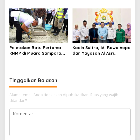
Aplikasi Perpustakaan
Satu Keluarga Meninggal
Digital, DPRD Restui
Dunia
Anggaran Rp200 Juta
Peletakan Batu Pertama
Kadin Sultra, IAI Rawa Aopa
KNMP di Muara Sampara,
dan Yayasan Al Asri
Wabup Konawe Ajak Desa
Bersinergi Cetak Lulusan
Jemput Program Pusat
Siap Kerja
Tinggalkan Balasan
Alamat email Anda tidak akan dipublikasikan.
Ruas yang wajib
ditandai
*