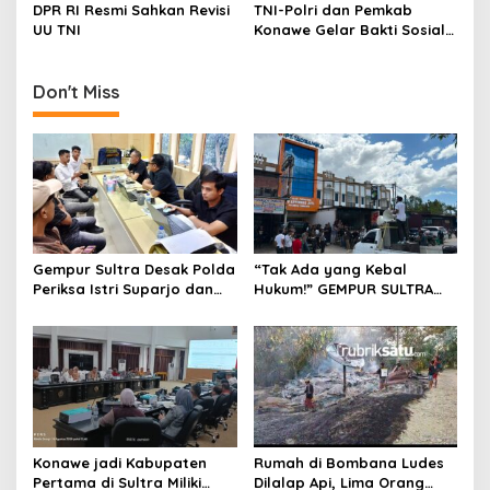
oleh Tim Gegana Polda
DPR RI Resmi Sahkan Revisi
TNI-Polri dan Pemkab
Sultra
UU TNI
Konawe Gelar Bakti Sosial
Sambut Bulan Suci
Ramadhan 1446 H
Don't Miss
Gempur Sultra Desak Polda
“Tak Ada yang Kebal
Periksa Istri Suparjo dan
Hukum!” GEMPUR SULTRA
Segera Tahan Tersangka
Geruduk Kantor Fajar S
Kasus Tambang Ilegal
Tanawali dan PT
Tadisangka, Siap Kuasai
Lahan Puuwatu
Konawe jadi Kabupaten
Rumah di Bombana Ludes
Pertama di Sultra Miliki
Dilalap Api, Lima Orang