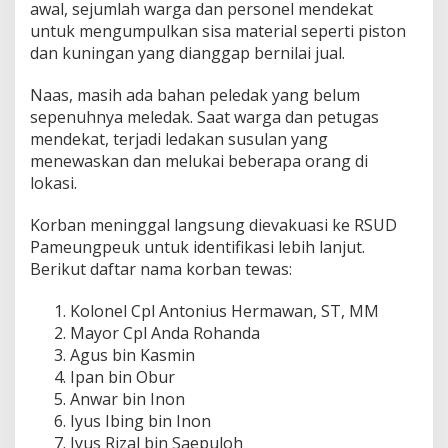
awal, sejumlah warga dan personel mendekat
s
untuk mengumpulkan sisa material seperti piston
u
k
dan kuningan yang dianggap bernilai jual.
P
e
Naas, masih ada bahan peledak yang belum
r
sepenuhnya meledak. Saat warga dan petugas
w
mendekat, terjadi ledakan susulan yang
i
r
menewaskan dan melukai beberapa orang di
a
lokasi.
T
N
Korban meninggal langsung dievakuasi ke RSUD
I
Pameungpeuk untuk identifikasi lebih lanjut.
Berikut daftar nama korban tewas:
Kolonel Cpl Antonius Hermawan, ST, MM
Mayor Cpl Anda Rohanda
Agus bin Kasmin
Ipan bin Obur
Anwar bin Inon
Iyus Ibing bin Inon
Iyus Rizal bin Saepuloh