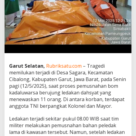
a
t
a
n
T
e
w
a
s
k
a
n
Garut Selatan,
Rubriksatu.com
– Tragedi
1
memilukan terjadi di Desa Sagara, Kecamatan
1
Cibalong, Kabupaten Garut, Jawa Barat, pada Senin
O
pagi (12/5/2025), saat proses pemusnahan bom
r
a
kadaluwarsa berujung ledakan dahsyat yang
n
menewaskan 11 orang. Di antara korban, terdapat
g
anggota TNI berpangkat Kolonel dan Mayor.
,
T
Ledakan terjadi sekitar pukul 08.00 WIB saat tim
e
r
militer melakukan pemusnahan bahan peledak
m
lama di kawasan tersebut. Namun, setelah ledakan
a