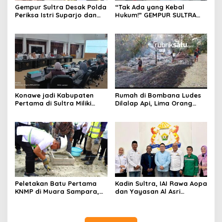
Gempur Sultra Desak Polda
“Tak Ada yang Kebal
Periksa Istri Suparjo dan
Hukum!” GEMPUR SULTRA
Segera Tahan Tersangka
Geruduk Kantor Fajar S
Kasus Tambang Ilegal
Tanawali dan PT
Tadisangka, Siap Kuasai
Lahan Puuwatu
Konawe jadi Kabupaten
Rumah di Bombana Ludes
Pertama di Sultra Miliki
Dilalap Api, Lima Orang
Aplikasi Perpustakaan
Satu Keluarga Meninggal
Digital, DPRD Restui
Dunia
Anggaran Rp200 Juta
Peletakan Batu Pertama
Kadin Sultra, IAI Rawa Aopa
KNMP di Muara Sampara,
dan Yayasan Al Asri
Wabup Konawe Ajak Desa
Bersinergi Cetak Lulusan
Jemput Program Pusat
Siap Kerja