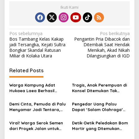
Ikuti Kami
N
Pos sebelumnya
Pos berikutnya
Bos Tambang Kelas Kakap
Pengantin Pria Dibacok dan
a
jadi Tersangka, Kejati Sultra
Ditembak Saat Hendak
v
Bongkar Skandal Ratusan
Menikah, Akad Nikah
Miliar di Kolaka Utara
Dilangsungkan di IGD
i
g
Related Posts
a
s
Warga Kampung Adat
Tragis, Anak Perempuan di
Hukaea Laea Berhasil
Konsel Ditemukan Tak
i
Amankan Ular Piton yang
Bernyawa dalam Karung
p
Resahkan Ternak dan
Demi Cinta, Pemuda di Palu
Pengedar Uang Palsu
Warga
Menyamar Jadi Tentara,
Dapat ‘Salam Olahraga’
o
Malah Dihadiahi “Bibir
dari Warga di Kampung
s
Suneo”
Ranca Iyuh, Panongan
Viral! Warga Serok Semen
Detik-Detik Peledakan Bom
dari Proyek Jalan untuk
Mortir yang Ditemukan
Rumah Pribadi
Warga di Latoma, Konawe