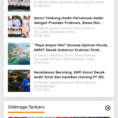
Di Daerah, Ekobis, Headline, Metro, Nasional, Politik
02/08/2026
Anton Timbang Hadiri Pertemuan Kadin
dengan Presiden Prabowo, Bawa Misi
Majukan Ekonomi Sultra
Di Daerah, Ekobis, Headline, Metro, Nasional,
Pariwisata, Pendidikan, Politik
02/08/2026
“Raja Ampat Mini” Konawe Selatan Rusak,
KARST Desak Gubernur Evaluasi Total
Dispar Sultra
Di Daerah, Headline, Hukrim, Metro, Nasional,
Pariwisata, Peristiwa, Pertambangan, Politik
31/07/2026
Kecelakaan Berulang, KNPI Konut Desak
Audit Total dan Hentikan Hauling PT SPL
Di Daerah, Headline, Hukrim, Metro, Nasional,
Pertambangan
27/07/2026
Olahraga Terbaru