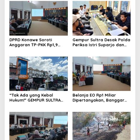
DPRD Konawe Soroti
Gempur Sultra Desak Polda
Anggaran TP-PKK Rp1,9
Periksa Istri Suparjo dan
Miliar, Jangan APBD Habis
Segera Tahan Tersangka
untuk Perjalanan Dinas
Kasus Tambang Ilegal
“Tak Ada yang Kebal
Belanja EO Rp1 Miliar
Hukum!” GEMPUR SULTRA
Dipertanyakan, Banggar
Geruduk Kantor Fajar S
Minta Anggaran Dinas
Tanawali dan PT
Pariwisata Konawe
Tadisangka, Siap Kuasai
Dirasionalisasi
Lahan Puuwatu