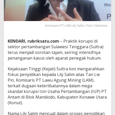
i
R
p
.
5
Komisaris PT LAM Lily Salim. Foto: Istimewa
,
7
T
r
KENDARI, rubriksatu.com
– Praktik korupsi di
i
sektor pertambangan Sulawesi Tenggara (Sultra)
l
terus menjadi sorotan tajam, seiring intensifnya
i
penanganan kasus oleh aparat penegak hukum.
u
n
,
Kejaksaan Tinggi (Kejati) Sultra kini mengarahkan
K
fokus penyidikan kepada Lily Salim alias Tan Lie
e
Pin, Komisaris PT Lawu Agung Mining (LAM),
j
terkait dugaan keterlibatannya dalam mega
a
t
skandal korupsi Izin Usaha Pertambangan (IUP) PT
i
Antam di Blok Mandiodo, Kabupaten Konawe Utara
S
(Konut).
u
l
Nama Lily Salim mencuat dalam proses penyidikan
t