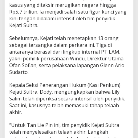
r
kasus yang ditaksir merugikan negara hingga
a
Rp5,7 triliun. Ia menjadi salah satu figur kunci yang
B
kini tengah didalami intensif oleh tim penyidik
i
Kejati Sultra.
d
i
k
Sebelumnya, Kejati telah menetapkan 13 orang
K
sebagai tersangka dalam perkara ini. Tiga di
o
antaranya berasal dari lingkup internal PT LAM,
m
yakni pemilik perusahaan Windu, Direktur Utama
i
Ofan Sofian, serta pelaksana lapangan Glenn Ario
s
a
Sudarto.
r
i
Kepala Seksi Penerangan Hukum (Kasi Penkum)
s
Kejati Sultra, Dody, mengungkapkan bahwa Lily
P
Salim telah diperiksa secara intensif oleh penyidik.
T
L
Saat ini, kasusnya telah memasuki tahap telaah
A
akhir.
M
“Untuk Tan Lie Pin ini, tim penyidik Kejati Sultra
telah menyelesaikan telaah akhir. Langkah