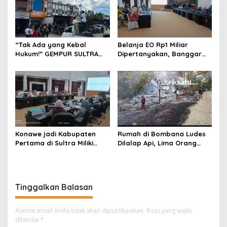
“Tak Ada yang Kebal
Belanja EO Rp1 Miliar
Hukum!” GEMPUR SULTRA
Dipertanyakan, Banggar
Geruduk Kantor Fajar S
Minta Anggaran Dinas
Tanawali dan PT
Pariwisata Konawe
Tadisangka, Siap Kuasai
Dirasionalisasi
Lahan Puuwatu
Konawe jadi Kabupaten
Rumah di Bombana Ludes
Pertama di Sultra Miliki
Dilalap Api, Lima Orang
Aplikasi Perpustakaan
Satu Keluarga Meninggal
Digital, DPRD Restui
Dunia
Anggaran Rp200 Juta
Tinggalkan Balasan
Alamat email Anda tidak akan dipublikasikan.
Ruas yang wajib
ditandai
*