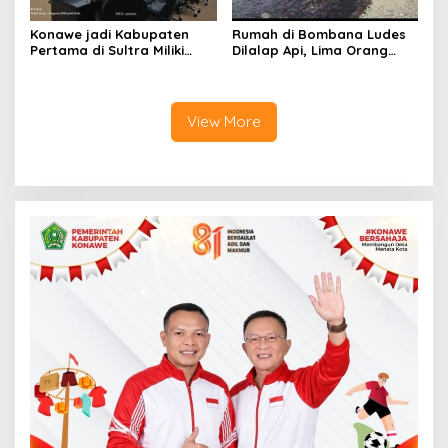
Konawe jadi Kabupaten
Rumah di Bombana Ludes
Pertama di Sultra Miliki
Dilalap Api, Lima Orang
Aplikasi Perpustakaan
Satu Keluarga Meninggal
Digital, DPRD Restui
Dunia
Anggaran Rp200 Juta
View More