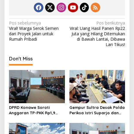
N
Pos sebelumnya
Pos berikutnya
Viral! Warga Serok Semen
Viral: Uang Hasil Panen Rp22
a
dari Proyek Jalan untuk
Juta yang Hilang Ditemukan
v
Rumah Pribadi
di Bawah Lantai, Dibawa
Lari Tikus!
i
g
Don't Miss
a
s
i
p
o
s
DPRD Konawe Soroti
Gempur Sultra Desak Polda
Anggaran TP-PKK Rp1,9
Periksa Istri Suparjo dan
Miliar, Jangan APBD Habis
Segera Tahan Tersangka
untuk Perjalanan Dinas
Kasus Tambang Ilegal