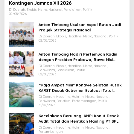
Kontingen Jamnas XII 2026
Di Daerah, Ekobis, Metro, Nasional, Pendidikan, Politik
02/08/2026
Anton Timbang Usulkan Aspal Buton Jadi
Proyek Strategis Nasional
Di Daerah, Ekobis, Headline, Metro, Nasional, Politik
02/08/2026
Anton Timbang Hadiri Pertemuan Kadin
dengan Presiden Prabowo, Bawa Misi
Majukan Ekonomi Sultra
Di Daerah, Ekobis, Headline, Metro, Nasional,
Pariwisata, Pendidikan, Politik
02/08/2026
“Raja Ampat Mini” Konawe Selatan Rusak,
KARST Desak Gubernur Evaluasi Total
Dispar Sultra
Di Daerah, Headline, Hukrim, Metro, Nasional,
Pariwisata, Peristiwa, Pertambangan, Politik
31/07/2026
Kecelakaan Berulang, KNPI Konut Desak
Audit Total dan Hentikan Hauling PT SPL
Di Daerah, Headline, Hukrim, Metro, Nasional,
Pertambangan