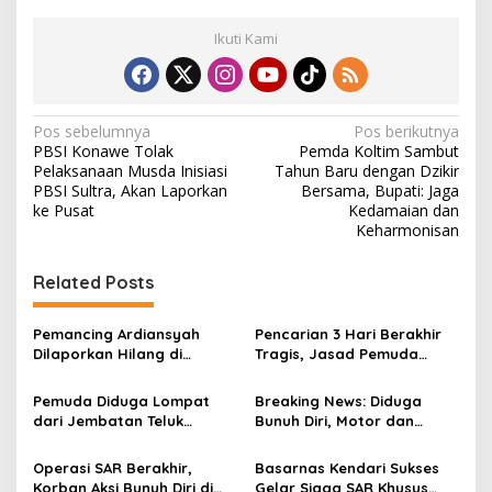
Ikuti Kami
N
Pos sebelumnya
Pos berikutnya
PBSI Konawe Tolak
Pemda Koltim Sambut
a
Pelaksanaan Musda Inisiasi
Tahun Baru dengan Dzikir
v
PBSI Sultra, Akan Laporkan
Bersama, Bupati: Jaga
ke Pusat
Kedamaian dan
i
Keharmonisan
g
Related Posts
a
s
Pemancing Ardiansyah
Pencarian 3 Hari Berakhir
i
Dilaporkan Hilang di
Tragis, Jasad Pemuda
p
Perairan Bungkutoko
yang Diduga Lompat dari
Kendari
Jembatan Teluk Kendari
Pemuda Diduga Lompat
Breaking News: Diduga
o
Ditemukan
dari Jembatan Teluk
Bunuh Diri, Motor dan
s
Kendari, Tim SAR Gabungan
Sandal Ditemukan di
Masih Lakukan Pencarian
Jembatan Teluk Kendari
Operasi SAR Berakhir,
Basarnas Kendari Sukses
Korban Aksi Bunuh Diri di
Gelar Siaga SAR Khusus