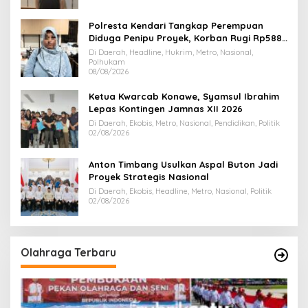
Polresta Kendari Tangkap Perempuan
Diduga Penipu Proyek, Korban Rugi Rp588,1
Juta
Di Daerah, Headline, Hukrim, Metro, Nasional,
Polhukam
08/08/2026
Ketua Kwarcab Konawe, Syamsul Ibrahim
Lepas Kontingen Jamnas XII 2026
Di Daerah, Ekobis, Metro, Nasional, Pendidikan, Politik
02/08/2026
Anton Timbang Usulkan Aspal Buton Jadi
Proyek Strategis Nasional
Di Daerah, Ekobis, Headline, Metro, Nasional, Politik
02/08/2026
Olahraga Terbaru