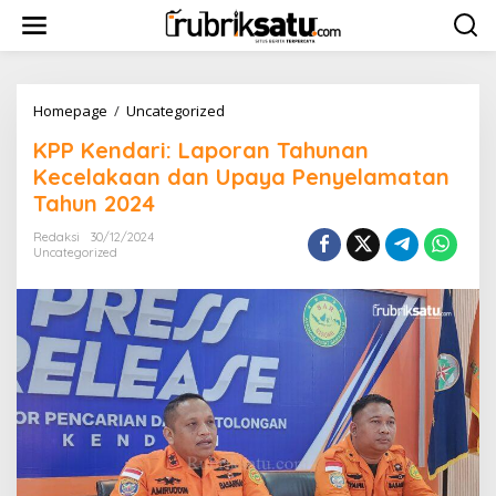
L
e
w
a
t
i
Homepage
/
Uncategorized
K
k
P
KPP Kendari: Laporan Tahunan
e
P
k
K
Kecelakaan dan Upaya Penyelamatan
o
e
Tahun 2024
n
n
t
d
Redaksi
30/12/2024
e
a
Uncategorized
n
r
i
:
L
a
p
o
r
a
n
T
a