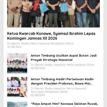
Ketua Kwarcab Konawe, Syamsul Ibrahim Lepas
Kontingen Jamnas XII 2026
Di Daerah, Ekobis, Metro, Nasional, Pendidikan, Politik
02/08/2026
Anton Timbang Usulkan Aspal Buton Jadi
Proyek Strategis Nasional
Di Daerah, Ekobis, Headline, Metro, Nasional, Politik
02/08/2026
Anton Timbang Hadiri Pertemuan Kadin
dengan Presiden Prabowo, Bawa Misi
Majukan Ekonomi Sultra
Di Daerah, Ekobis, Headline, Metro, Nasional,
Pariwisata, Pendidikan, Politik
02/08/2026
“Raja Ampat Mini” Konawe Selatan Rusak,