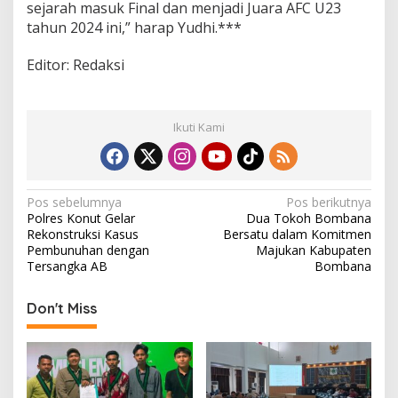
sejarah masuk Final dan menjadi Juara AFC U23
tahun 2024 ini,” harap Yudhi.***
Editor: Redaksi
Ikuti Kami
N
Pos sebelumnya
Pos berikutnya
Polres Konut Gelar
Dua Tokoh Bombana
a
Rekonstruksi Kasus
Bersatu dalam Komitmen
v
Pembunuhan dengan
Majukan Kabupaten
Tersangka AB
Bombana
i
g
Don't Miss
a
s
i