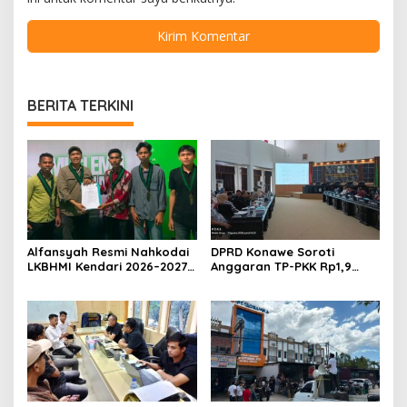
BERITA TERKINI
Alfansyah Resmi Nahkodai
DPRD Konawe Soroti
LKBHMI Kendari 2026–2027,
Anggaran TP-PKK Rp1,9
Bidik Penguatan Advokasi
Miliar, Jangan APBD Habis
Hukum
untuk Perjalanan Dinas