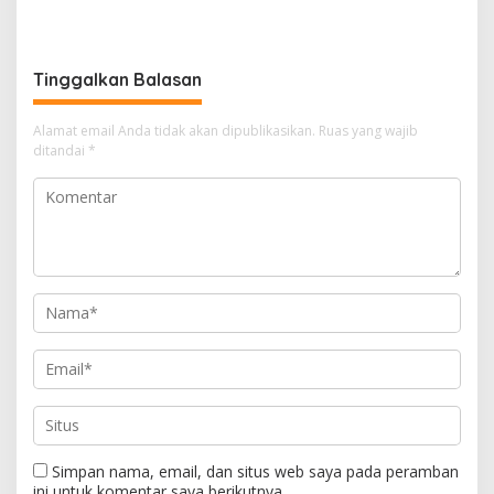
Minta Anggaran Dinas
Aplikasi Perpustakaan
Pariwisata Konawe
Digital, DPRD Restui
Dirasionalisasi
Anggaran Rp200 Juta
Tinggalkan Balasan
Alamat email Anda tidak akan dipublikasikan.
Ruas yang wajib
ditandai
*
Simpan nama, email, dan situs web saya pada peramban
ini untuk komentar saya berikutnya.