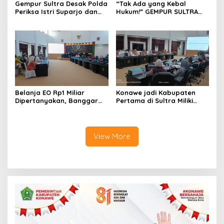
Gempur Sultra Desak Polda
“Tak Ada yang Kebal
Periksa Istri Suparjo dan
Hukum!” GEMPUR SULTRA
Segera Tahan Tersangka
Geruduk Kantor Fajar S
Kasus Tambang Ilegal
Tanawali dan PT
Tadisangka, Siap Kuasai
Lahan Puuwatu
Belanja EO Rp1 Miliar
Konawe jadi Kabupaten
Dipertanyakan, Banggar
Pertama di Sultra Miliki
Minta Anggaran Dinas
Aplikasi Perpustakaan
Pariwisata Konawe
Digital, DPRD Restui
Dirasionalisasi
Anggaran Rp200 Juta
View More