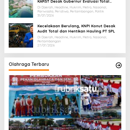
KARST Desak Gubernur Evaluasi Total
Dispar Sultra
Di Daerah, Headline, Hukrim, Metro, Nasional,
Pariwisata, Peristiwa, Pertambangan, Politik
31/07/2026
Kecelakaan Berulang, KNPI Konut Desak
Audit Total dan Hentikan Hauling PT SPL
Di Daerah, Headline, Hukrim, Metro, Nasional,
Pertambangan
27/07/2026
Olahraga Terbaru