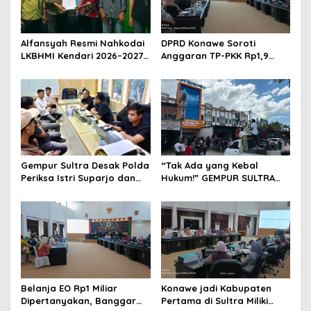
p
o
s
Alfansyah Resmi Nahkodai
DPRD Konawe Soroti
LKBHMI Kendari 2026–2027,
Anggaran TP-PKK Rp1,9
Bidik Penguatan Advokasi
Miliar, Jangan APBD Habis
Hukum
untuk Perjalanan Dinas
Gempur Sultra Desak Polda
“Tak Ada yang Kebal
Periksa Istri Suparjo dan
Hukum!” GEMPUR SULTRA
Segera Tahan Tersangka
Geruduk Kantor Fajar S
Kasus Tambang Ilegal
Tanawali dan PT
Tadisangka, Siap Kuasai
Lahan Puuwatu
Belanja EO Rp1 Miliar
Konawe jadi Kabupaten
Dipertanyakan, Banggar
Pertama di Sultra Miliki