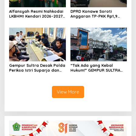
Alfansyah Resmi Nahkodai
DPRD Konawe Soroti
LKBHMI Kendari 2026–2027,
Anggaran TP-PKK Rp1,9
Bidik Penguatan Advokasi
Miliar, Jangan APBD Habis
Hukum
untuk Perjalanan Dinas
Gempur Sultra Desak Polda
“Tak Ada yang Kebal
Periksa Istri Suparjo dan
Hukum!” GEMPUR SULTRA
Segera Tahan Tersangka
Geruduk Kantor Fajar S
Kasus Tambang Ilegal
Tanawali dan PT
Tadisangka, Siap Kuasai
Lahan Puuwatu
View More