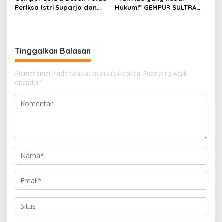
Periksa Istri Suparjo dan
Hukum!” GEMPUR SULTRA
Segera Tahan Tersangka
Geruduk Kantor Fajar S
Kasus Tambang Ilegal
Tanawali dan PT
Tadisangka, Siap Kuasai
Lahan Puuwatu
Tinggalkan Balasan
Alamat email Anda tidak akan dipublikasikan.
Ruas yang wajib
ditandai
*