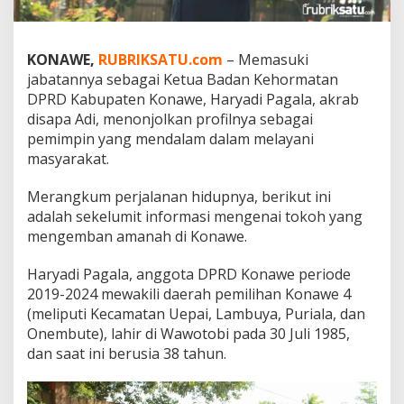
d
k
a
KONAWE,
RUBRIKSATU.com
– Memasuki
n
K
jabatannya sebagai Ketua Badan Kehormatan
e
DPRD Kabupaten Konawe, Haryadi Pagala, akrab
s
disapa Adi, menonjolkan profilnya sebagai
e
pemimpin yang mendalam dalam melayani
j
a
masyarakat.
h
t
Merangkum perjalanan hidupnya, berikut ini
e
adalah sekelumit informasi mengenai tokoh yang
r
mengemban amanah di Konawe.
a
a
n
Haryadi Pagala, anggota DPRD Konawe periode
d
2019-2024 mewakili daerah pemilihan Konawe 4
a
(meliputi Kecamatan Uepai, Lambuya, Puriala, dan
n
Onembute), lahir di Wawotobi pada 30 Juli 1985,
K
e
dan saat ini berusia 38 tahun.
p
e
d