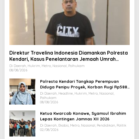
Direktur Travelina Indonesia Diamankan Polresta
Kendari, Kasus Penelantaran Jemaah Umrah
Masuk Babak Baru
Di Daerah, Hukrim, Metro, Nasional, Polhukam
08/08/2026
Polresta Kendari Tangkap Perempuan
Diduga Penipu Proyek, Korban Rugi Rp588,1
Juta
Di Daerah, Headline, Hukrim, Metro, Nasional,
Polhukam
08/08/2026
Ketua Kwarcab Konawe, Syamsul Ibrahim
Lepas Kontingen Jamnas XII 2026
Di Daerah, Ekobis, Metro, Nasional, Pendidikan, Politik
02/08/2026