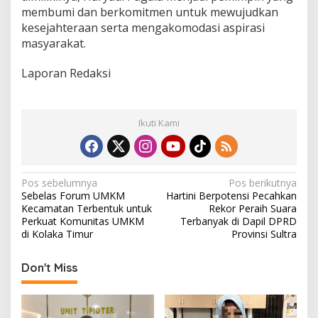
membumi dan berkomitmen untuk mewujudkan
kesejahteraan serta mengakomodasi aspirasi
masyarakat.
Laporan Redaksi
Ikuti Kami
N
Pos sebelumnya
Pos berikutnya
Sebelas Forum UMKM
Hartini Berpotensi Pecahkan
a
Kecamatan Terbentuk untuk
Rekor Peraih Suara
v
Perkuat Komunitas UMKM
Terbanyak di Dapil DPRD
di Kolaka Timur
Provinsi Sultra
i
g
Don't Miss
a
s