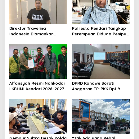
i
p
o
s
Direktur Travelina
Polresta Kendari Tangkap
Indonesia Diamankan
Perempuan Diduga Penipu
Polresta Kendari, Kasus
Proyek, Korban Rugi
Penelantaran Jemaah
Rp588,1 Juta
Umrah Masuk Babak Baru
Alfansyah Resmi Nahkodai
DPRD Konawe Soroti
LKBHMI Kendari 2026–2027,
Anggaran TP-PKK Rp1,9
Bidik Penguatan Advokasi
Miliar, Jangan APBD Habis
Hukum
untuk Perjalanan Dinas
Gempur Sultra Desak Polda
“Tak Ada yang Kebal