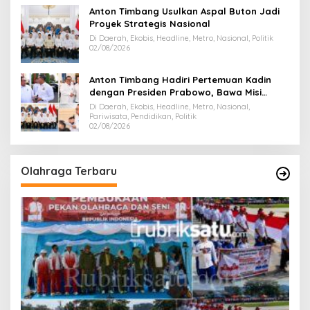
Anton Timbang Usulkan Aspal Buton Jadi
Proyek Strategis Nasional
Di Daerah, Ekobis, Headline, Metro, Nasional, Politik
02/08/2026
Anton Timbang Hadiri Pertemuan Kadin
dengan Presiden Prabowo, Bawa Misi
Majukan Ekonomi Sultra
Di Daerah, Ekobis, Headline, Metro, Nasional,
Pariwisata, Pendidikan, Politik
02/08/2026
Olahraga Terbaru