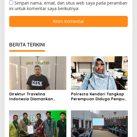
Simpan nama, email, dan situs web saya pada peramban
ini untuk komentar saya berikutnya.
BERITA TERKINI
Direktur Travelina
Polresta Kendari Tangkap
Indonesia Diamankan
Perempuan Diduga Penipu
Polresta Kendari, Kasus
Proyek, Korban Rugi
Penelantaran Jemaah
Rp588,1 Juta
Umrah Masuk Babak Baru