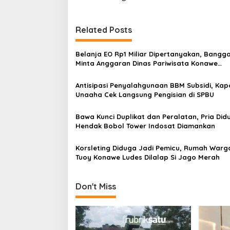
i
g
Related Posts
a
s
Belanja EO Rp1 Miliar Dipertanyakan, Bangg
Minta Anggaran Dinas Pariwisata Konawe
i
Dirasionalisasi
p
Antisipasi Penyalahgunaan BBM Subsidi, Kap
Unaaha Cek Langsung Pengisian di SPBU
o
s
Bawa Kunci Duplikat dan Peralatan, Pria Did
Hendak Bobol Tower Indosat Diamankan
Korsleting Diduga Jadi Pemicu, Rumah Warga
Tuoy Konawe Ludes Dilalap Si Jago Merah
Don't Miss