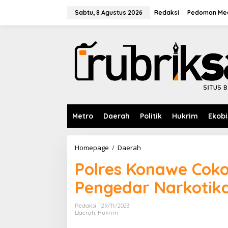
L
e
Sabtu, 8 Agustus 2026
Redaksi
Pedoman Med
w
a
t
i
k
e
k
o
n
t
e
Metro
Daerah
Politik
Hukrim
Ekobi
n
Homepage
/
Daerah
P
o
Polres Konawe Cok
l
r
Pengedar Narkotika
e
s
K
Redaksi
29/11/2023
o
Daerah
,
Hukrim
n