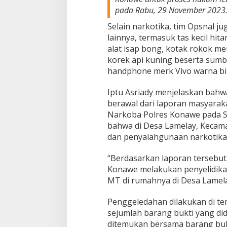
b
pada Rabu, 29 November 2023
u
Selain narkotika, tim Opsnal ju
lainnya, termasuk tas kecil hita
alat isap bong, kotak rokok me
korek api kuning beserta sumb
handphone merk Vivo warna bir
Iptu Asriady menjelaskan bah
berawal dari laporan masyarak
Narkoba Polres Konawe pada S
bahwa di Desa Lamelay, Kecamat
dan penyalahgunaan narkotika
“Berdasarkan laporan tersebut
Konawe melakukan penyelidik
MT di rumahnya di Desa Lamela
Penggeledahan dilakukan di te
sejumlah barang bukti yang di
ditemukan bersama barang bukt