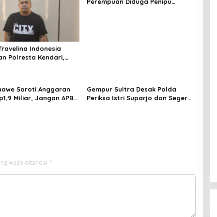
Perempuan Diduga Penipu
Proyek, Korban Rugi Rp588,1
Juta
Travelina Indonesia
n Polresta Kendari,
enelantaran Jemaah
asuk Babak Baru
awe Soroti Anggaran
Gempur Sultra Desak Polda
p1,9 Miliar, Jangan APBD
Periksa Istri Suparjo dan Segera
tuk Perjalanan Dinas
Tahan Tersangka Kasus Tambang
Ilegal
ng wajib ditandai
*