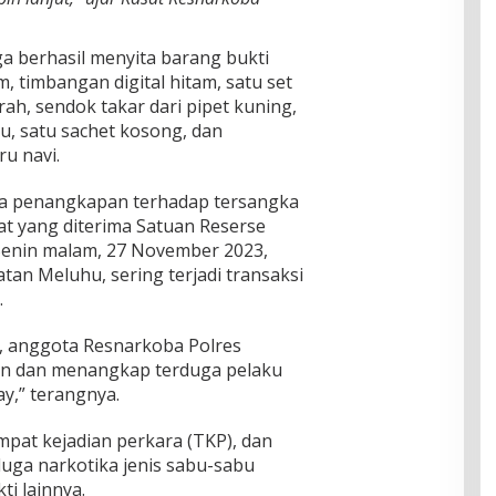
.
ga berhasil menyita barang bukti
m, timbangan digital hitam, satu set
rah, sendok takar dari pipet kuning,
u, satu sachet kosong, dan
u navi.
wa penangkapan terhadap tersangka
at yang diterima Satuan Reserse
enin malam, 27 November 2023,
an Meluhu, sering terjadi transaksi
.
, anggota Resnarkoba Polres
an dan menangkap terduga pelaku
y,” terangnya.
mpat kejadian perkara (TKP), dan
duga narkotika jenis sabu-sabu
i lainnya.