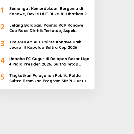
1
Semangat Kemerdekaan Bergema di
Konawe, Devile HUT RI ke-81 Libatkan 98
Barisan
2
Jelang Balapan, Panitia KCR Konawe
Cup Race Dikritik Tertutup, Aspek
Keselamatan Dipertanyakan
3
Tim ASREAM ACE Polres Konawe Raih
Juara III Kapolda Sultra Cup 2026
4
Unaaha FC Gugur di Delapan Besar Liga
4 Piala Presiden 2026, Sultra Tetap
Bangga
5
Tingkatkan Pelayanan Publik, Polda
Sultra Resmikan Program SIMPUL untuk
Masyarakat Pesisir