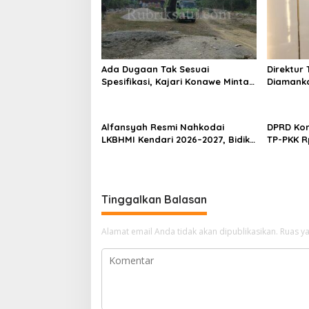
Ada Dugaan Tak Sesuai
Direktur 
Spesifikasi, Kajari Konawe Minta
Diamanka
Proyek Pagar Rupbasan Rp1,9
Kasus P
Miliar Dihentikan
Umrah M
Alfansyah Resmi Nahkodai
DPRD Kon
LKBHMI Kendari 2026–2027, Bidik
TP-PKK R
Penguatan Advokasi Hukum
Habis un
Tinggalkan Balasan
Alamat email Anda tidak akan dipublikasikan.
Ruas ya