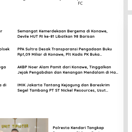
FC
ar
Semangat Kemerdekaan Bergema di Konawe,
Devile HUT RI ke-81 Libatkan 98 Barisan
olsek
PPA Sultra Desak Transparansi Pengadaan Buku
Rp1,09 Miliar di Konawe, Plt Kadis PK Buka
Penjelasan
uga
AKBP Noer Alam Pamit dari Konawe, Tinggalkan
Jejak Pengabdian dan Kenangan Mendalam di Hati
Masyarakat
 di
IMIK Jakarta Tantang Kejagung dan Bareskrim
Segel Tambang PT ST Nickel Resources, Usut
Dugaan Pembeking
Polresta Kendari Tangkap