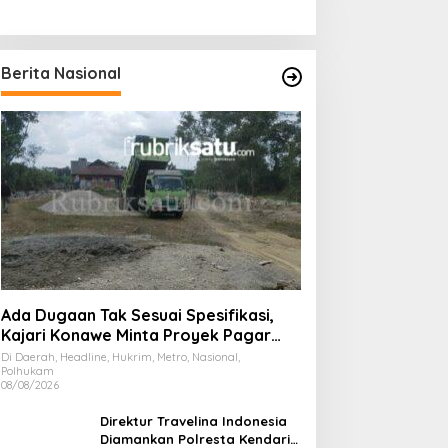
Berita Nasional
Ada Dugaan Tak Sesuai Spesifikasi,
Kajari Konawe Minta Proyek Pagar
Rupbasan Rp1,9 Miliar Dihentikan
Di Daerah, Headline, Hukrim, Metro, Nasional,
Polhukam
08/08/2026
Direktur Travelina Indonesia
Diamankan Polresta Kendari,