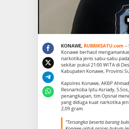
n
P
e
n
g
e
d
a
r
KONAWE,
RUBRIKSATU.com
– 
N
Konawe berhasil mengamankan
a
narkotika jenis sabu-sabu pad
r
k
sekitar pukul 21:00 WITA di D
o
Kabupaten Konawe, Provinsi Su
t
i
Kapolres Konawe, AKBP Ahmad Se
k
Resnarkoba Iptu Asriady, S.Sos
a
J
penangkapan, tim Opsnal menem
e
yang diduga kuat narkotika je
n
2,09 gram.
i
s
S
“Tersangka beserta barang buk
a
Konawe untuk proses hukum lebi