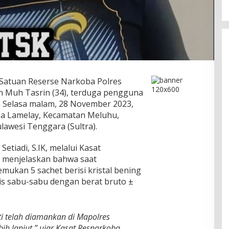
Satuan Reserse Narkoba Polres
 Muh Tasrin (34), terduga pengguna
a Selasa malam, 28 November 2023,
esa Lamelay, Kecamatan Meluhu,
lawesi Tenggara (Sultra).
tiadi, S.IK, melalui Kasat
, menjelaskan bahwa saat
ukan 5 sachet berisi kristal bening
nis sabu-sabu dengan berat bruto ±
ti telah diamankan di Mapolres
h lanjut,” ujar Kasat Resnarkoba