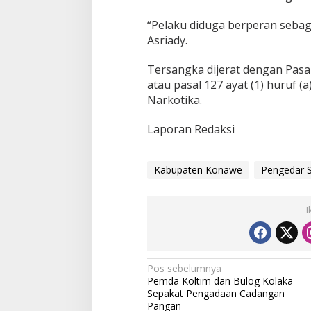
“Pelaku diduga berperan sebag
Asriady.
Tersangka dijerat dengan Pasal 
atau pasal 127 ayat (1) huruf (
Narkotika.
Laporan Redaksi
Kabupaten Konawe
Pengedar 
I
N
Pos sebelumnya
Pemda Koltim dan Bulog Kolaka
a
Sepakat Pengadaan Cadangan
v
Pangan