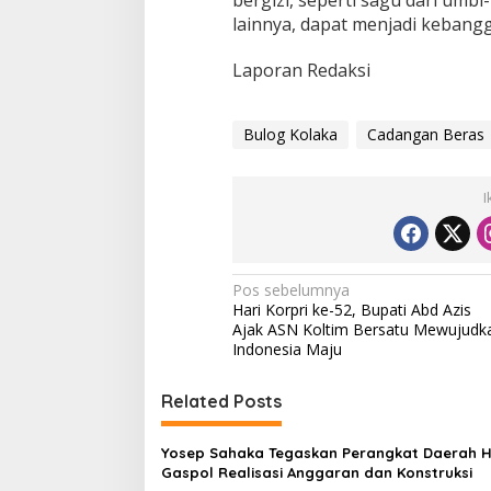
bergizi, seperti sagu dari umb
lainnya, dapat menjadi kebang
Laporan Redaksi
Bulog Kolaka
Cadangan Beras
I
N
Pos sebelumnya
Hari Korpri ke-52, Bupati Abd Azis
a
Ajak ASN Koltim Bersatu Mewujudk
v
Indonesia Maju
i
Related Posts
g
a
Yosep Sahaka Tegaskan Perangkat Daerah 
s
Gaspol Realisasi Anggaran dan Konstruksi