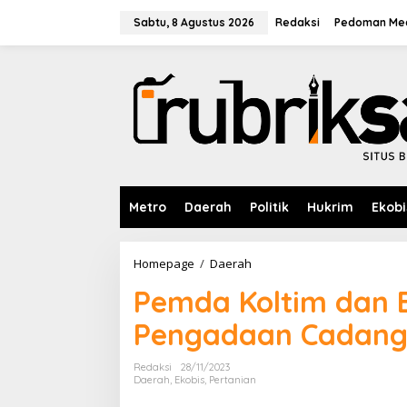
L
e
Sabtu, 8 Agustus 2026
Redaksi
Pedoman Med
w
a
t
i
k
e
k
o
n
t
e
Metro
Daerah
Politik
Hukrim
Ekobi
n
Homepage
/
Daerah
P
e
Pemda Koltim dan 
m
d
Pengadaan Cadang
a
K
o
Redaksi
28/11/2023
l
Daerah
,
Ekobis
,
Pertanian
t