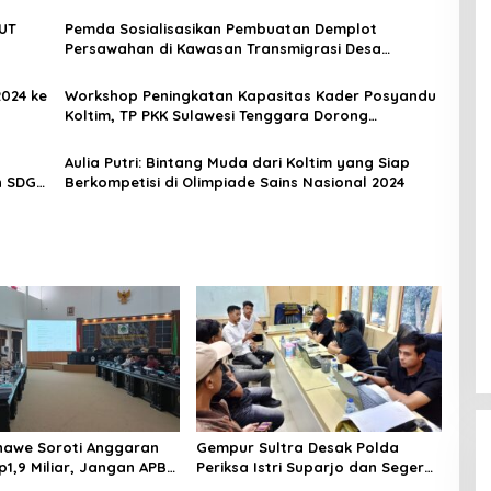
HUT
Pemda Sosialisasikan Pembuatan Demplot
Persawahan di Kawasan Transmigrasi Desa
Tongauna
024 ke
Workshop Peningkatan Kapasitas Kader Posyandu
Koltim, TP PKK Sulawesi Tenggara Dorong
Implementasi 10 Program Pokok
Aulia Putri: Bintang Muda dari Koltim yang Siap
n SDGs
Berkompetisi di Olimpiade Sains Nasional 2024
awe Soroti Anggaran
Gempur Sultra Desak Polda
p1,9 Miliar, Jangan APBD
Periksa Istri Suparjo dan Segera
tuk Perjalanan Dinas
Tahan Tersangka Kasus Tambang