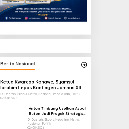
Berita Nasional
Ketua Kwarcab Konawe, Syamsul
Ibrahim Lepas Kontingen Jamnas XII
2026
Di Daerah, Ekobis, Metro, Nasional, Pendidikan, Politik
02/08/2026
Anton Timbang Usulkan Aspal
Buton Jadi Proyek Strategis
Nasional
Di Daerah, Ekobis, Headline, Metro,
Nasional, Politik
02/08/2026