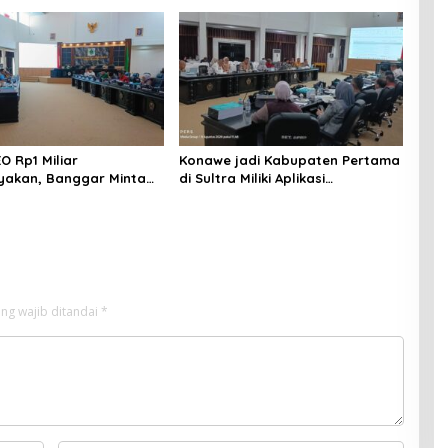
Ilegal
O Rp1 Miliar
Konawe jadi Kabupaten Pertama
yakan, Banggar Minta
di Sultra Miliki Aplikasi
 Dinas Pariwisata
Perpustakaan Digital, DPRD
irasionalisasi
Restui Anggaran Rp200 Juta
ng wajib ditandai
*