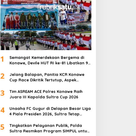
1
Semangat Kemerdekaan Bergema di
Konawe, Devile HUT RI ke-81 Libatkan 98
Barisan
2
Jelang Balapan, Panitia KCR Konawe
Cup Race Dikritik Tertutup, Aspek
Keselamatan Dipertanyakan
3
Tim ASREAM ACE Polres Konawe Raih
Juara III Kapolda Sultra Cup 2026
4
Unaaha FC Gugur di Delapan Besar Liga
4 Piala Presiden 2026, Sultra Tetap
Bangga
5
Tingkatkan Pelayanan Publik, Polda
Sultra Resmikan Program SIMPUL untuk