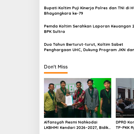
i
Bupati Koltim Puji Kinerja Polres dan TNI di 
p
Bhayangkara ke-79
o
Pemda Koltim Serahkan Laporan Keuangan 2
s
BPK Sultra
Dua Tahun Berturut-turut, Koltim Sabet
Penghargaan UHC, Dukung Program JKN da
2030
Don't Miss
Alfansyah Resmi Nahkodai
DPRD Kon
LKBHMI Kendari 2026–2027, Bidik
TP-PKK R
Penguatan Advokasi Hukum
Habis un