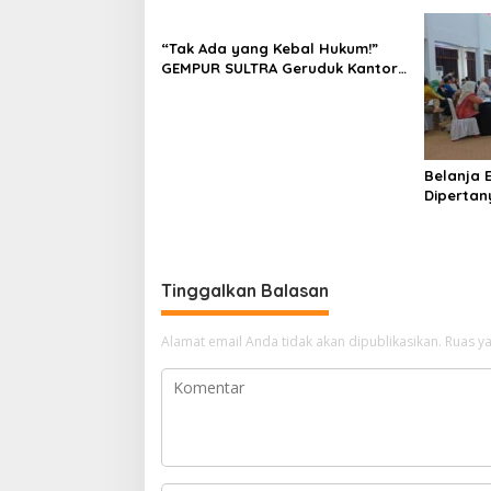
“Tak Ada yang Kebal Hukum!”
GEMPUR SULTRA Geruduk Kantor
Fajar S Tanawali dan PT
Tadisangka, Siap Kuasai Lahan
Puuwatu
Belanja E
Dipertan
Anggaran
Konawe D
Tinggalkan Balasan
Alamat email Anda tidak akan dipublikasikan.
Ruas ya