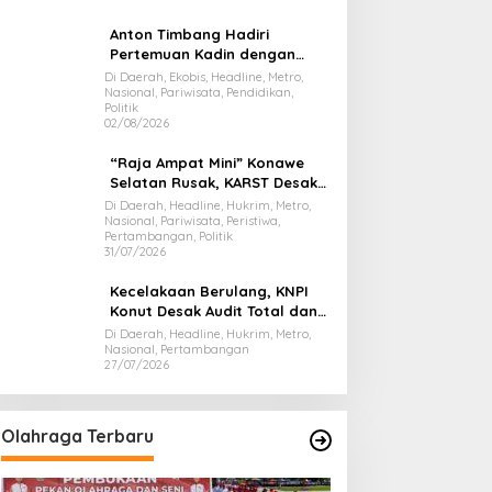
Anton Timbang Hadiri
Pertemuan Kadin dengan
Presiden Prabowo, Bawa Misi
Di Daerah, Ekobis, Headline, Metro,
Nasional, Pariwisata, Pendidikan,
Majukan Ekonomi Sultra
Politik
02/08/2026
“Raja Ampat Mini” Konawe
Selatan Rusak, KARST Desak
Gubernur Evaluasi Total
Di Daerah, Headline, Hukrim, Metro,
Nasional, Pariwisata, Peristiwa,
Dispar Sultra
Pertambangan, Politik
31/07/2026
Kecelakaan Berulang, KNPI
Konut Desak Audit Total dan
Hentikan Hauling PT SPL
Di Daerah, Headline, Hukrim, Metro,
Nasional, Pertambangan
27/07/2026
Olahraga Terbaru