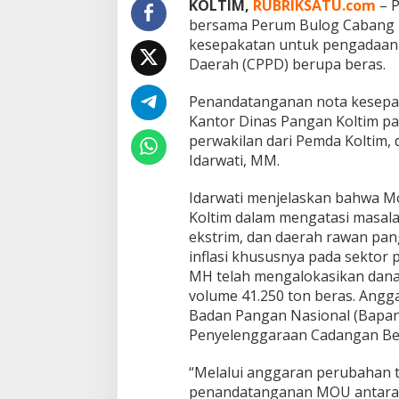
KOLTIM,
RUBRIKSATU.com
– P
n
g
bersama Perum Bulog Cabang 
a
kesepakatan untuk pengadaan
d
Daerah (CPPD) berupa beras.
a
a
Penandatanganan nota kesepah
n
C
Kantor Dinas Pangan Koltim pa
a
perwakilan dari Pemda Koltim, d
d
Idarwati, MM.
a
n
Idarwati menjelaskan bahwa M
g
a
Koltim dalam mengatasi masalah
n
ekstrim, dan daerah rawan pan
P
inflasi khususnya pada sektor 
a
MH telah mengalokasikan dana
n
g
volume 41.250 ton beras. Angga
a
Badan Pangan Nasional (Bapa
n
Penyelenggaraan Cadangan Be
“Melalui anggaran perubahan t
penandatanganan MOU antara P