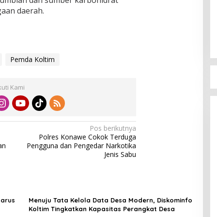
i-umbian dan sumber karbohidrat
gaan daerah.
Pemda Koltim
kuti Kami
Pos berikutnya
Polres Konawe Cokok Terduga
an
Pengguna dan Pengedar Narkotika
Jenis Sabu
Harus
Menuju Tata Kelola Data Desa Modern, Diskominfo
Koltim Tingkatkan Kapasitas Perangkat Desa