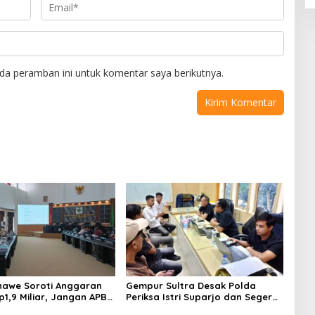
da peramban ini untuk komentar saya berikutnya.
awe Soroti Anggaran
Gempur Sultra Desak Polda
p1,9 Miliar, Jangan APBD
Periksa Istri Suparjo dan Segera
tuk Perjalanan Dinas
Tahan Tersangka Kasus Tambang