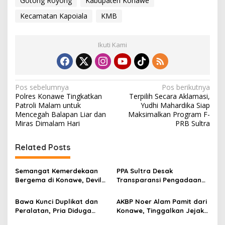
Gotong Royong
Kabupaten Konawe
Kecamatan Kapoiala
KMB
Ikuti Kami
N
Pos sebelumnya
Pos berikutnya
Polres Konawe Tingkatkan
Terpilih Secara Aklamasi,
a
Patroli Malam untuk
Yudhi Mahardika Siap
v
Mencegah Balapan Liar dan
Maksimalkan Program F-
Miras Dimalam Hari
PRB Sultra
i
g
Related Posts
a
s
Semangat Kemerdekaan
PPA Sultra Desak
Bergema di Konawe, Devile
Transparansi Pengadaan
i
HUT RI ke-81 Libatkan 98
Buku Rp1,09 Miliar di
p
Barisan
Konawe, Plt Kadis PK Buka
Bawa Kunci Duplikat dan
AKBP Noer Alam Pamit dari
Penjelasan
Peralatan, Pria Diduga
Konawe, Tinggalkan Jejak
o
Hendak Bobol Tower
Pengabdian dan Kenangan