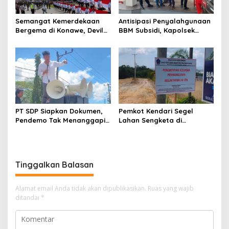
Semangat Kemerdekaan
Antisipasi Penyalahgunaan
Bergema di Konawe, Devile
BBM Subsidi, Kapolsek
HUT RI ke-81 Libatkan 98
Unaaha Cek Langsung
Barisan
Pengisian di SPBU
PT SDP Siapkan Dokumen,
Pemkot Kendari Segel
Pendemo Tak Menanggapi
Lahan Sengketa di
Tantangan Adu Data
Puuwatu, Polda Sultra
Didesak Bergerak Cepat
Tinggalkan Balasan
Alamat email Anda tidak akan dipublikasikan.
Ruas yang wajib
ditandai
*