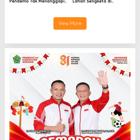
Pendemo Tak Menanggapi
Lahan Sengketa di
Tantangan Adu Data
Puuwatu, Polda Sultra
Didesak Bergerak Cepat
View More