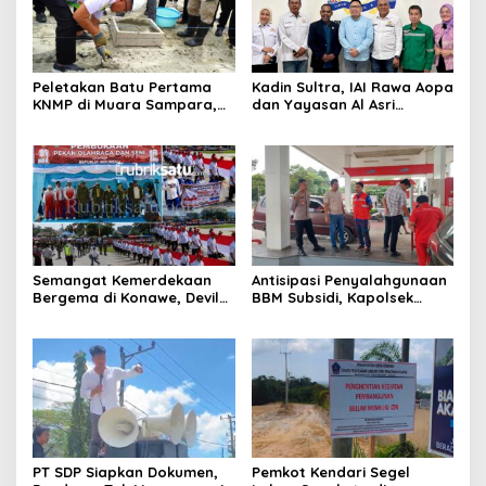
Peletakan Batu Pertama
Kadin Sultra, IAI Rawa Aopa
KNMP di Muara Sampara,
dan Yayasan Al Asri
Wabup Konawe Ajak Desa
Bersinergi Cetak Lulusan
Jemput Program Pusat
Siap Kerja
Semangat Kemerdekaan
Antisipasi Penyalahgunaan
Bergema di Konawe, Devile
BBM Subsidi, Kapolsek
HUT RI ke-81 Libatkan 98
Unaaha Cek Langsung
Barisan
Pengisian di SPBU
PT SDP Siapkan Dokumen,
Pemkot Kendari Segel