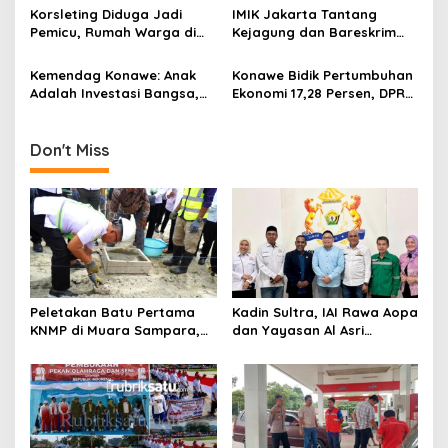
s
Indosat Diamankan
Mendalam di Hati
Korsleting Diduga Jadi
IMIK Jakarta Tantang
Masyarakat
Pemicu, Rumah Warga di
Kejagung dan Bareskrim
Tuoy Konawe Ludes Dilalap
Segel Tambang PT ST
Si Jago Merah
Nickel Resources, Usut
Kemendag Konawe: Anak
Konawe Bidik Pertumbuhan
Dugaan Pembeking
Adalah Investasi Bangsa,
Ekonomi 17,28 Persen, DPRD
Madrasah Harus Bebas
Sebut Target Sangat
Kekerasan dan
Realistis
Perundungan
Don't Miss
Peletakan Batu Pertama
Kadin Sultra, IAI Rawa Aopa
KNMP di Muara Sampara,
dan Yayasan Al Asri
Wabup Konawe Ajak Desa
Bersinergi Cetak Lulusan
Jemput Program Pusat
Siap Kerja