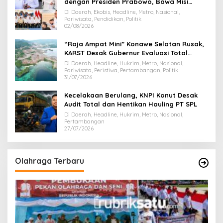
dengan Presiden Prabowo, Bawa Misi
Majukan Ekonomi Sultra
Di Daerah, Ekobis, Headline, Metro, Nasional,
Pariwisata, Pendidikan, Politik
02/08/2026
“Raja Ampat Mini” Konawe Selatan Rusak,
KARST Desak Gubernur Evaluasi Total
Dispar Sultra
Di Daerah, Headline, Hukrim, Metro, Nasional,
Pariwisata, Peristiwa, Pertambangan, Politik
31/07/2026
Kecelakaan Berulang, KNPI Konut Desak
Audit Total dan Hentikan Hauling PT SPL
Di Daerah, Headline, Hukrim, Metro, Nasional,
Pertambangan
27/07/2026
Olahraga Terbaru