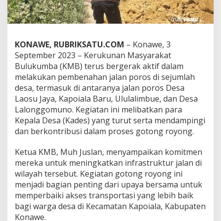
n
a
h
i
J
KONAWE, RUBRIKSATU.COM
– Konawe, 3
a
September 2023 – Kerukunan Masyarakat
l
Bulukumba (KMB) terus bergerak aktif dalam
a
melakukan pembenahan jalan poros di sejumlah
n
d
desa, termasuk di antaranya jalan poros Desa
i
Laosu Jaya, Kapoiala Baru, Ululalimbue, dan Desa
K
Lalonggomuno. Kegiatan ini melibatkan para
e
Kepala Desa (Kades) yang turut serta mendampingi
c
dan berkontribusi dalam proses gotong royong.
a
m
a
Ketua KMB, Muh Juslan, menyampaikan komitmen
t
mereka untuk meningkatkan infrastruktur jalan di
a
wilayah tersebut. Kegiatan gotong royong ini
n
menjadi bagian penting dari upaya bersama untuk
K
a
memperbaiki akses transportasi yang lebih baik
p
bagi warga desa di Kecamatan Kapoiala, Kabupaten
o
Konawe.
i