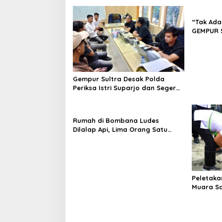
“Tak Ada
GEMPUR 
Fajar S 
Tadisang
Puuwatu
Gempur Sultra Desak Polda
Periksa Istri Suparjo dan Segera
Tahan Tersangka Kasus Tambang
Ilegal
Rumah di Bombana Ludes
Dilalap Api, Lima Orang Satu
Keluarga Meninggal Dunia
Peletaka
Muara S
Ajak Des
Pusat