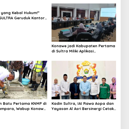
 yang Kebal Hukum!”
SULTRA Geruduk Kantor
Tanawali dan PT
ka, Siap Kuasai Lahan
Konawe jadi Kabupaten Pertama
di Sultra Miliki Aplikasi
Perpustakaan Digital, DPRD
Restui Anggaran Rp200 Juta
n Batu Pertama KNMP di
Kadin Sultra, IAI Rawa Aopa dan
ampara, Wabup Konawe
Yayasan Al Asri Bersinergi Cetak
a Jemput Program
Lulusan Siap Kerja