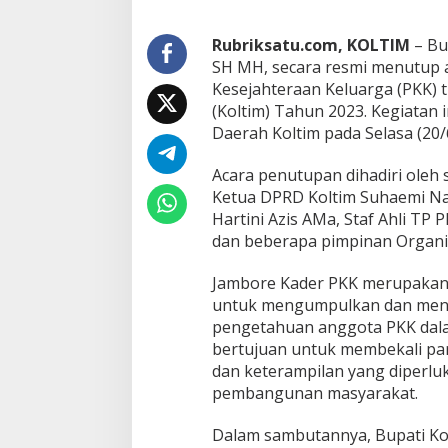
i
K
o
Rubriksatu.com, KOLTIM
– Bup
l
SH MH, secara resmi menutup 
t
Kesejahteraan Keluarga (PKK) 
i
(Koltim) Tahun 2023. Kegiatan 
m
Daerah Koltim pada Selasa (20/
Acara penutupan dihadiri oleh 
Ketua DPRD Koltim Suhaemi Na
Hartini Azis AMa, Staf Ahli TP
dan beberapa pimpinan Organi
Jambore Kader PKK merupakan 
untuk mengumpulkan dan meni
pengetahuan anggota PKK dalam
bertujuan untuk membekali pa
dan keterampilan yang diperlu
pembangunan masyarakat.
Dalam sambutannya, Bupati Ko