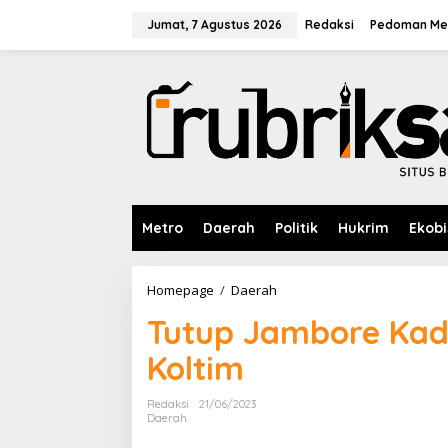
L
e
Jumat, 7 Agustus 2026
Redaksi
Pedoman Med
w
a
t
i
k
e
k
o
n
t
e
Metro
Daerah
Politik
Hukrim
Ekobi
n
Homepage
/
Daerah
T
u
Tutup Jambore Kade
t
u
Koltim
p
J
a
Redaksi
21/06/2023
m
Daerah
b