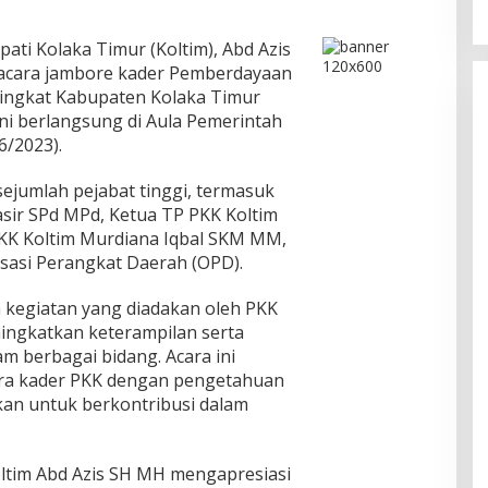
ati Kolaka Timur (Koltim), Abd Azis
acara jambore kader Pemberdayaan
tingkat Kabupaten Kolaka Timur
ini berlangsung di Aula Pemerintah
6/2023).
sejumlah pejabat tinggi, termasuk
sir SPd MPd, Ketua TP PKK Koltim
 PKK Koltim Murdiana Iqbal SKM MM,
sasi Perangkat Daerah (OPD).
kegiatan yang diadakan oleh PKK
ngkatkan keterampilan serta
 berbagai bidang. Acara ini
ra kader PKK dengan pengetahuan
kan untuk berkontribusi dalam
ltim Abd Azis SH MH mengapresiasi