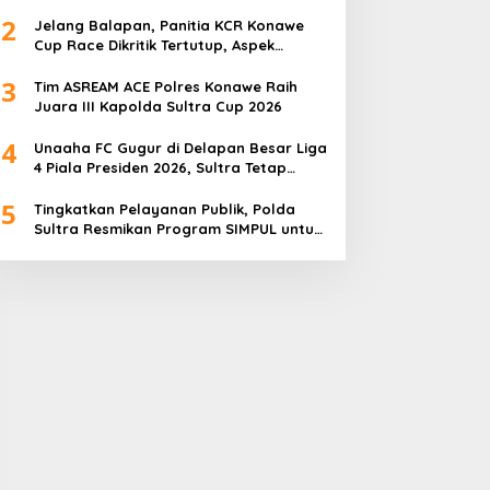
Barisan
2
Jelang Balapan, Panitia KCR Konawe
Cup Race Dikritik Tertutup, Aspek
Keselamatan Dipertanyakan
3
Tim ASREAM ACE Polres Konawe Raih
Juara III Kapolda Sultra Cup 2026
4
Unaaha FC Gugur di Delapan Besar Liga
4 Piala Presiden 2026, Sultra Tetap
Bangga
5
Tingkatkan Pelayanan Publik, Polda
Sultra Resmikan Program SIMPUL untuk
Masyarakat Pesisir