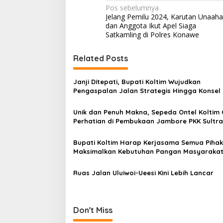
N
Pos sebelumnya
Jelang Pemilu 2024, Karutan Unaaha
a
dan Anggota Ikut Apel Siaga
v
Satkamling di Polres Konawe
i
Related Posts
g
a
Janji Ditepati, Bupati Koltim Wujudkan
s
Pengaspalan Jalan Strategis Hingga Konsel
i
Unik dan Penuh Makna, Sepeda Ontel Koltim 
p
Perhatian di Pembukaan Jambore PKK Sultra
o
Bupati Koltim Harap Kerjasama Semua Pihak
s
Maksimalkan Kebutuhan Pangan Masyaraka
Ruas Jalan Uluiwoi-Ueesi Kini Lebih Lancar
Don't Miss