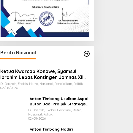
Berita Nasional
Ketua Kwarcab Konawe, Syamsul
Ibrahim Lepas Kontingen Jamnas XII
2026
Di Daerah, Ekobis, Metro, Nasional, Pendidikan, Politik
02/08/2026
Anton Timbang Usulkan Aspal
Buton Jadi Proyek Strategis
Nasional
Di Daerah, Ekobis, Headline, Metro,
Nasional, Politik
02/08/2026
Anton Timbang Hadiri