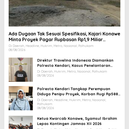
Ada Dugaan Tak Sesuai Spesifikasi, Kajari Konawe
Minta Proyek Pagar Rupbasan Rp1,9 Miliar
Dihentikan
Di Daerah, Headline, Hukrim, Metro, Nasional, Polhukam
08/08/2026
Direktur Travelina Indonesia Diamankan
Polresta Kendari, Kasus Penelantaran
Jemaah Umrah Masuk Babak Baru
Di Daerah, Hukrim, Metro, Nasional, Polhukam
08/08/2026
Polresta Kendari Tangkap Perempuan
Diduga Penipu Proyek, Korban Rugi Rp588,1
Juta
Di Daerah, Headline, Hukrim, Metro, Nasional,
Polhukam
08/08/2026
Ketua Kwarcab Konawe, Syamsul Ibrahim
Lepas Kontingen Jamnas XII 2026