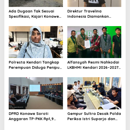
Ada Dugaan Tak Sesuai
Direktur Travelina
Spesifikasi, Kajari Konawe
Indonesia Diamankan
Minta Proyek Pagar
Polresta Kendari, Kasus
Rupbasan Rp1,9 Miliar
Penelantaran Jemaah
Dihentikan
Umrah Masuk Babak Baru
Polresta Kendari Tangkap
Alfansyah Resmi Nahkodai
Perempuan Diduga Penipu
LKBHMI Kendari 2026–2027,
Proyek, Korban Rugi
Bidik Penguatan Advokasi
Rp588,1 Juta
Hukum
DPRD Konawe Soroti
Gempur Sultra Desak Polda
Anggaran TP-PKK Rp1,9
Periksa Istri Suparjo dan
Miliar, Jangan APBD Habis
Segera Tahan Tersangka
untuk Perjalanan Dinas
Kasus Tambang Ilegal