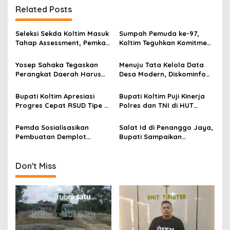
Related Posts
a
s
Seleksi Sekda Koltim Masuk
Sumpah Pemuda ke-97,
i
Tahap Assessment, Pemkab
Koltim Teguhkan Komitmen
p
Tekankan Transparansi dan
Membangun Daerah Lewat
Profesionalisme
Aparatur Berintegritas
Yosep Sahaka Tegaskan
Menuju Tata Kelola Data
o
Perangkat Daerah Harus
Desa Modern, Diskominfo
s
Gaspol Realisasi Anggaran
Koltim Tingkatkan
dan Konstruksi
Kapasitas Perangkat Desa
Bupati Koltim Apresiasi
Bupati Koltim Puji Kinerja
Progres Cepat RSUD Tipe C,
Polres dan TNI di HUT
280 Tiang Pancang Telah
Bhayangkara ke-79
Terpasang
Pemda Sosialisasikan
Salat Id di Penanggo Jaya,
Pembuatan Demplot
Bupati Sampaikan
Persawahan di Kawasan
Sejumlah Himbauan
Transmigrasi Desa
Tongauna
Don't Miss