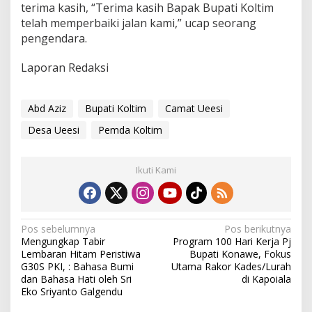
terima kasih, “Terima kasih Bapak Bupati Koltim
telah memperbaiki jalan kami,” ucap seorang
pengendara.
Laporan Redaksi
Abd Aziz
Bupati Koltim
Camat Ueesi
Desa Ueesi
Pemda Koltim
Ikuti Kami
N
Pos sebelumnya
Pos berikutnya
Mengungkap Tabir
Program 100 Hari Kerja Pj
a
Lembaran Hitam Peristiwa
Bupati Konawe, Fokus
v
G30S PKI, : Bahasa Bumi
Utama Rakor Kades/Lurah
dan Bahasa Hati oleh Sri
di Kapoiala
i
Eko Sriyanto Galgendu
g