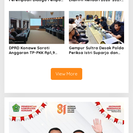
Proyek, Korban Rugi
Bidik Penguatan Advokasi
Rp588,1 Juta
Hukum
DPRD Konawe Soroti
Gempur Sultra Desak Polda
Anggaran TP-PKK Rp1,9
Periksa Istri Suparjo dan
Miliar, Jangan APBD Habis
Segera Tahan Tersangka
untuk Perjalanan Dinas
Kasus Tambang Ilegal
View More