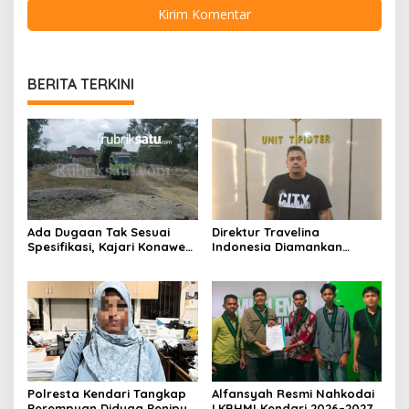
BERITA TERKINI
Ada Dugaan Tak Sesuai
Direktur Travelina
Spesifikasi, Kajari Konawe
Indonesia Diamankan
Minta Proyek Pagar
Polresta Kendari, Kasus
Rupbasan Rp1,9 Miliar
Penelantaran Jemaah
Dihentikan
Umrah Masuk Babak Baru
Polresta Kendari Tangkap
Alfansyah Resmi Nahkodai
Perempuan Diduga Penipu
LKBHMI Kendari 2026–2027,