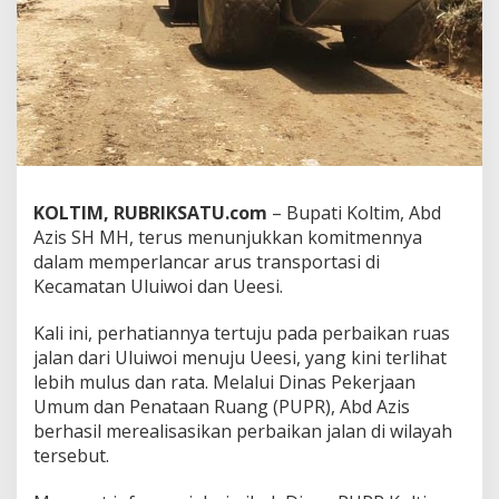
s
i
K
i
n
i
L
e
b
i
KOLTIM, RUBRIKSATU.com
– Bupati Koltim, Abd
h
L
Azis SH MH, terus menunjukkan komitmennya
a
dalam memperlancar arus transportasi di
n
Kecamatan Uluiwoi dan Ueesi.
c
a
Kali ini, perhatiannya tertuju pada perbaikan ruas
r
jalan dari Uluiwoi menuju Ueesi, yang kini terlihat
lebih mulus dan rata. Melalui Dinas Pekerjaan
Umum dan Penataan Ruang (PUPR), Abd Azis
berhasil merealisasikan perbaikan jalan di wilayah
tersebut.