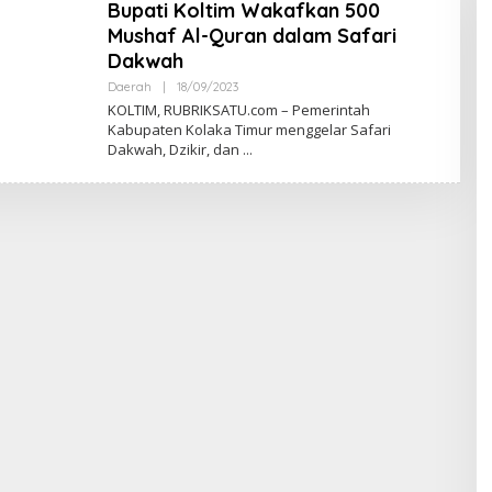
Bupati Koltim Wakafkan 500
Mushaf Al-Quran dalam Safari
Dakwah
Daerah
|
18/09/2023
O
L
KOLTIM, RUBRIKSATU.com – Pemerintah
E
Kabupaten Kolaka Timur menggelar Safari
H
Dakwah, Dzikir, dan
R
E
D
A
K
S
I