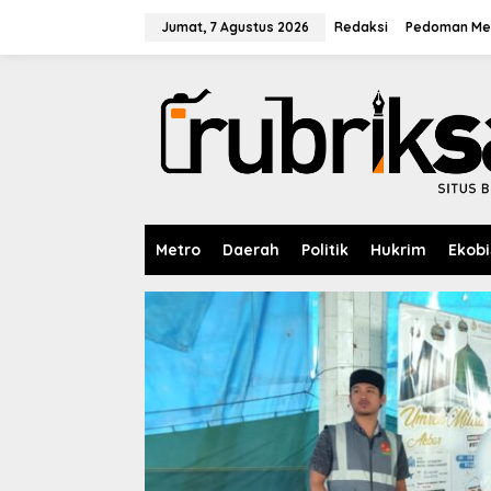
L
e
Jumat, 7 Agustus 2026
Redaksi
Pedoman Med
w
a
t
i
k
e
k
o
n
t
e
Metro
Daerah
Politik
Hukrim
Ekobi
n