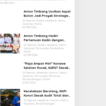
02/08/2026
Anton Timbang Usulkan Aspal
Buton Jadi Proyek Strategis
Nasional
Di Daerah, Ekobis, Headline, Metro,
Nasional, Politik
02/08/2026
Anton Timbang Hadiri
Pertemuan Kadin dengan
Presiden Prabowo, Bawa Misi
Di Daerah, Ekobis, Headline, Metro,
Majukan Ekonomi Sultra
Nasional, Pariwisata, Pendidikan,
Politik
02/08/2026
“Raja Ampat Mini” Konawe
Selatan Rusak, KARST Desak
Gubernur Evaluasi Total
Di Daerah, Headline, Hukrim, Metro,
Nasional, Pariwisata, Peristiwa,
Dispar Sultra
Pertambangan, Politik
31/07/2026
Kecelakaan Berulang, KNPI
Konut Desak Audit Total dan
Hentikan Hauling PT SPL
Di Daerah, Headline, Hukrim, Metro,
Nasional, Pertambangan