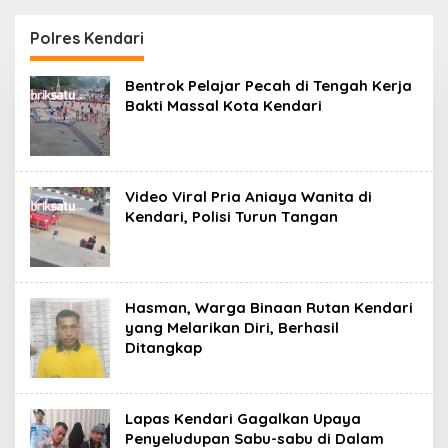
Tahan Tersangka
Kantor Fajar S
Kasus Tambang Ilegal
Tanawali dan PT
Polres Kendari
Tadisangka, Siap
Kuasai Lahan Puuwatu
Bentrok Pelajar Pecah di Tengah Kerja
Bakti Massal Kota Kendari
Video Viral Pria Aniaya Wanita di
Kendari, Polisi Turun Tangan
Hasman, Warga Binaan Rutan Kendari
yang Melarikan Diri, Berhasil
Ditangkap
Lapas Kendari Gagalkan Upaya
Penyeludupan Sabu-sabu di Dalam