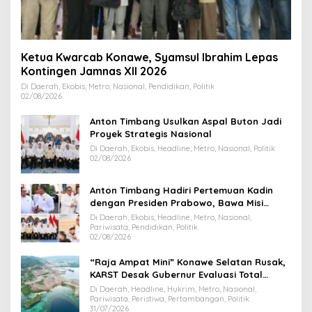
Ketua Kwarcab Konawe, Syamsul Ibrahim Lepas
Kontingen Jamnas XII 2026
Di Daerah, Ekobis, Metro, Nasional, Pendidikan, Politik
02/08/2026
Anton Timbang Usulkan Aspal Buton Jadi
Proyek Strategis Nasional
Di Daerah, Ekobis, Headline, Metro, Nasional, Politik
02/08/2026
Anton Timbang Hadiri Pertemuan Kadin
dengan Presiden Prabowo, Bawa Misi
Majukan Ekonomi Sultra
Di Daerah, Ekobis, Headline, Metro, Nasional,
Pariwisata, Pendidikan, Politik
02/08/2026
“Raja Ampat Mini” Konawe Selatan Rusak,
KARST Desak Gubernur Evaluasi Total
Dispar Sultra
Di Daerah, Headline, Hukrim, Metro, Nasional,
Pariwisata, Peristiwa, Pertambangan, Politik
31/07/2026