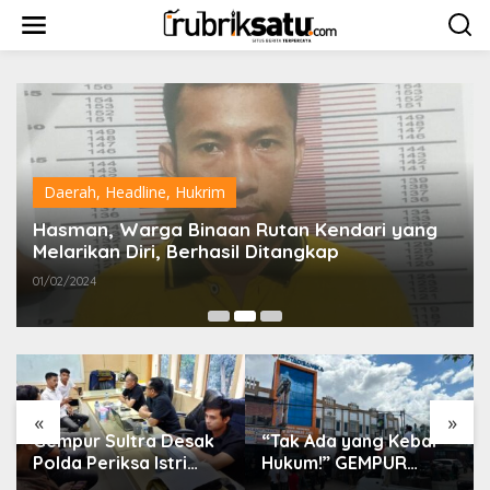
L
e
w
a
t
i
k
e
k
o
Daerah
,
Headline
,
Hukrim
n
t
Hasman, Warga Binaan Rutan Kendari yang
e
Melarikan Diri, Berhasil Ditangkap
n
01/02/2024
«
»
Gempur Sultra Desak
“Tak Ada yang Kebal
Polda Periksa Istri
Hukum!” GEMPUR
Suparjo dan Segera
SULTRA Geruduk