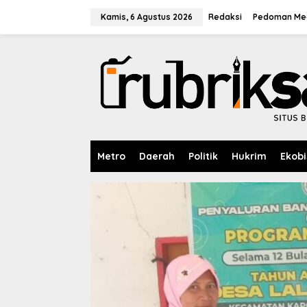
L
e
Kamis, 6 Agustus 2026
Redaksi
Pedoman Med
w
a
t
i
k
e
k
o
n
t
e
Metro
Daerah
Politik
Hukrim
Ekobi
n