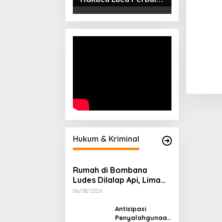
Magelang: Sinergi
Sebelum Daftar
Dua Jembatan Pasca
Kepemimpinan untuk
Banjir
Pembangunan
Sulawesi Tenggara
Hukum & Kriminal
Rumah di Bombana
Ludes Dilalap Api, Lima
Orang Satu Keluarga
06/08/2026
Meninggal Dunia
Antisipasi
Penyalahgunaan