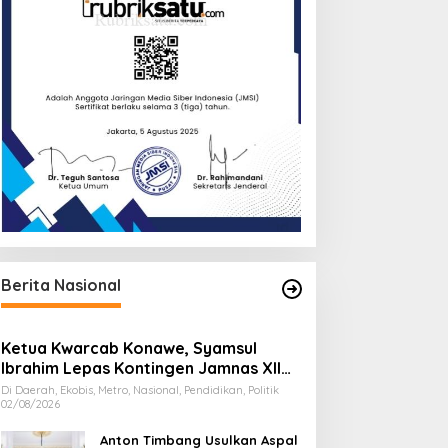
Berita Nasional
Ketua Kwarcab Konawe, Syamsul
Ibrahim Lepas Kontingen Jamnas XII
2026
Di Daerah, Ekobis, Metro, Nasional, Pendidikan, Politik
02/08/2026
Anton Timbang Usulkan Aspal