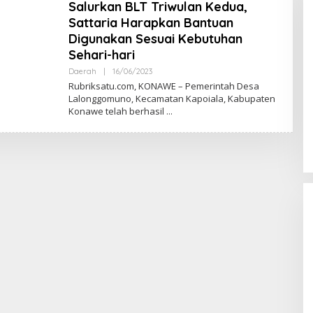
Salurkan BLT Triwulan Kedua,
Sattaria Harapkan Bantuan
Digunakan Sesuai Kebutuhan
Sehari-hari
Daerah
|
16/06/2023
O
L
Rubriksatu.com, KONAWE – Pemerintah Desa
E
Lalonggomuno, Kecamatan Kapoiala, Kabupaten
H
Konawe telah berhasil
R
E
D
A
K
S
I