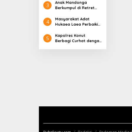
Daftar
Anak Mandonga
3
Berkumpul di Retret
Magelang: Sinergi
Kepemimpinan untuk
Masyarakat Adat
4
Pembangunan Sulawesi
Hukaea Laea Perbaiki
Tenggara
Dua Jembatan Pasca
Banjir
Kapolres Konut
5
Berbagi Curhat dengan
Pengurus dan Santri
Pesantren
Hidayatullah
Rubriksatu.com
Redaksi
Pedoman Media S