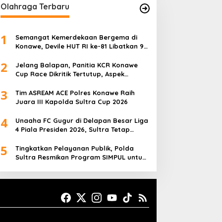
Olahraga Terbaru
1
Semangat Kemerdekaan Bergema di
Konawe, Devile HUT RI ke-81 Libatkan 98
Barisan
2
Jelang Balapan, Panitia KCR Konawe
Cup Race Dikritik Tertutup, Aspek
Keselamatan Dipertanyakan
3
Tim ASREAM ACE Polres Konawe Raih
Juara III Kapolda Sultra Cup 2026
4
Unaaha FC Gugur di Delapan Besar Liga
4 Piala Presiden 2026, Sultra Tetap
Bangga
5
Tingkatkan Pelayanan Publik, Polda
Sultra Resmikan Program SIMPUL untuk
Masyarakat Pesisir