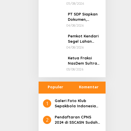
BBM Subsidi,
05/08/2026
Kapolsek
Unaaha Cek
PT SDP Siapkan
Langsung
Dokumen,
Pengisian di
Pendemo Tak
04/08/2026
SPBU
Menanggapi
Tantangan Adu
Pemkot Kendari
Data
Segel Lahan
Sengketa di
04/08/2026
Puuwatu, Polda
Sultra Didesak
Ketua Fraksi
Bergerak Cepat
NasDem Sultra
Tersangka
03/08/2026
Dugaan
Tambang Ilegal,
Responsnya:
Populer
Komentar
“Saya Siap-Siap
Saja di Penjara”
Galeri Foto Klub
1
Sepakbola Indonesia
Persija Jakarta
Pendaftaran CPNS
2
2024 di SSCASN Sudah
Dibuka, Cek Sebelum