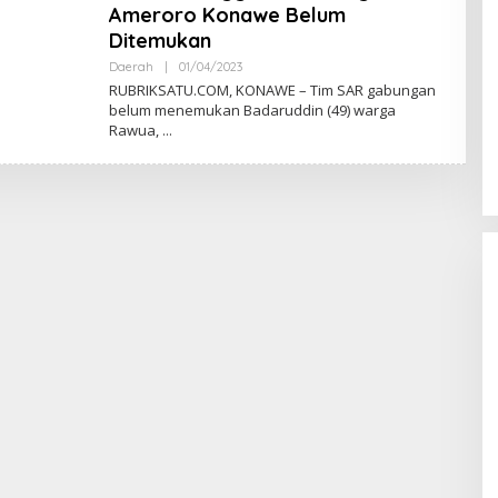
K
Ameroro Konawe Belum
S
Ditemukan
I
Daerah
|
01/04/2023
O
L
RUBRIKSATU.COM, KONAWE – Tim SAR gabungan
E
belum menemukan Badaruddin (49) warga
H
Rawua,
R
E
D
A
K
S
I