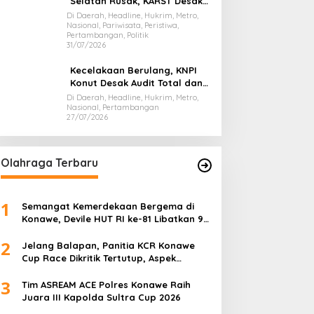
Selatan Rusak, KARST Desak
Gubernur Evaluasi Total
Di Daerah, Headline, Hukrim, Metro,
Nasional, Pariwisata, Peristiwa,
Dispar Sultra
Pertambangan, Politik
31/07/2026
Kecelakaan Berulang, KNPI
Konut Desak Audit Total dan
Hentikan Hauling PT SPL
Di Daerah, Headline, Hukrim, Metro,
Nasional, Pertambangan
27/07/2026
Olahraga Terbaru
1
Semangat Kemerdekaan Bergema di
Konawe, Devile HUT RI ke-81 Libatkan 98
Barisan
2
Jelang Balapan, Panitia KCR Konawe
Cup Race Dikritik Tertutup, Aspek
Keselamatan Dipertanyakan
3
Tim ASREAM ACE Polres Konawe Raih
Juara III Kapolda Sultra Cup 2026