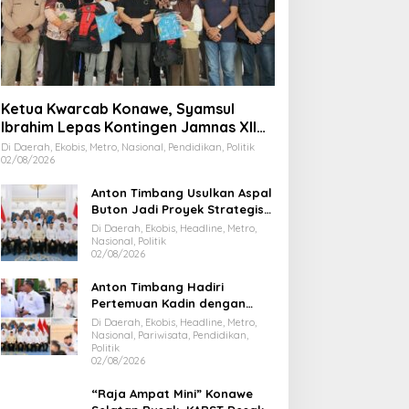
Ketua Kwarcab Konawe, Syamsul
Ibrahim Lepas Kontingen Jamnas XII
2026
Di Daerah, Ekobis, Metro, Nasional, Pendidikan, Politik
02/08/2026
Anton Timbang Usulkan Aspal
Buton Jadi Proyek Strategis
Nasional
Di Daerah, Ekobis, Headline, Metro,
Nasional, Politik
02/08/2026
Anton Timbang Hadiri
Pertemuan Kadin dengan
Presiden Prabowo, Bawa Misi
Di Daerah, Ekobis, Headline, Metro,
Majukan Ekonomi Sultra
Nasional, Pariwisata, Pendidikan,
Politik
02/08/2026
“Raja Ampat Mini” Konawe