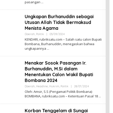
pasangan
R
E
D
A
Ungkapan Burhanuddin sebagai
K
S
Utusan Allah Tidak Bermaksud
I
Menista Agama
Daerah
,
Politik
|
03/09/2024
O
L
KENDARI, rubriksatu.com – Salah satu calon Bupati
E
Bombana, Burhanuddin, menegaskan bahwa
H
ungkapannya
R
E
D
A
Menakar Sosok Pasangan Ir.
K
S
Burhanuddin, M.Si dalam
I
Menentukan Calon Wakil Bupati
Bombana 2024
Daerah
,
Headline
,
Hukrim
,
Politik
|
28/07/2024
O
L
Oleh: Amsir, S.S (Pengamat Politik Bombana)
E
BOMBANA, rubriksatu.com – Ketentuan Pasal 18
H
R
E
D
Korban Tenggelam di Sungai
A