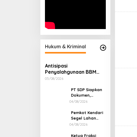
Hukum & Kriminal
Antisipasi
Penyalahgunaan BBM
Subsidi, Kapolsek Unaaha
05/08/2026
Cek Langsung Pengisian
di SPBU
PT SDP Siapkan
Dokumen,
Pendemo Tak
04/08/2026
Menanggapi
Tantangan Adu
Pemkot Kendari
Data
Segel Lahan
Sengketa di
04/08/2026
Puuwatu, Polda
Sultra Didesak
Ketua Fraksi