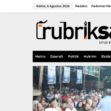
L
e
Kamis, 6 Agustus 2026
Redaksi
Pedoman Med
w
a
t
i
k
e
k
o
n
t
e
Metro
Daerah
Politik
Hukrim
Ekobi
n