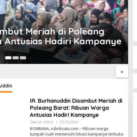
gan Ir. Burhanuddin, M.Si
alon Wakil Bupati
03
gat Kemerdekaan
Antisipasi Penyalahgunaan
P
a di Konawe, Devile
BBM Subsidi, Kapolsek
P
 ke-81 Libatkan 98
Unaaha Cek Langsung
T
»
n
Pengisian di SPBU
uddin
IR. Burhanuddin Disambut Meriah di
Poleang Barat: Ribuan Warga
Antusias Hadiri Kampanye
Daerah
,
Politik
|
05/10/2024
O
L
BOMBANA, rubriksatu.com – Ribuan warga
E
tumpah ruah memenuhi lokasi kampanye terbuka
H