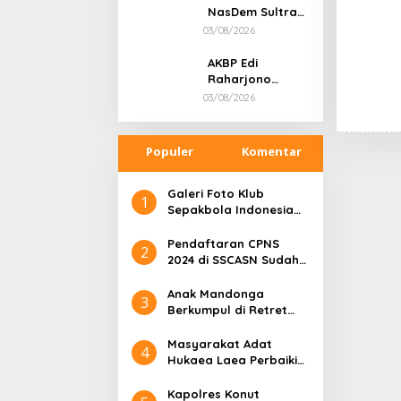
Bergerak Cepat
NasDem Sultra
Tersangka
03/08/2026
Dugaan
Tambang Ilegal,
AKBP Edi
Responsnya:
Raharjono
“Saya Siap-Siap
Bangun
03/08/2026
Saja di Penjara”
Sinergitas
dengan Kejari
dan DPRD
Populer
Komentar
Konawe
Galeri Foto Klub
1
Sepakbola Indonesia
Persija Jakarta
Pendaftaran CPNS
2
2024 di SSCASN Sudah
Dibuka, Cek Sebelum
Daftar
Anak Mandonga
3
Berkumpul di Retret
Magelang: Sinergi
Kepemimpinan untuk
Masyarakat Adat
4
Pembangunan Sulawesi
Hukaea Laea Perbaiki
Tenggara
Dua Jembatan Pasca
Banjir
Kapolres Konut