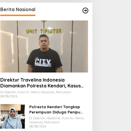
Berita Nasional
Direktur Travelina Indonesia
Diamankan Polresta Kendari, Kasus
Penelantaran Jemaah Umrah Masuk
Di Daerah, Hukrim, Metro, Nasional, Polhukam
08/08/2026
Babak Baru
Polresta Kendari Tangkap
Perempuan Diduga Penipu
Proyek, Korban Rugi Rp588,1
Di Daerah, Headline, Hukrim, Metro,
Juta
Nasional, Polhukam
08/08/2026