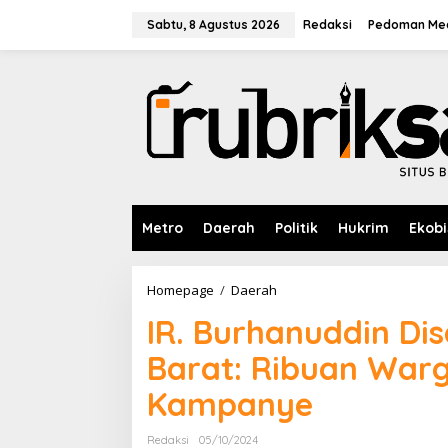
L
e
Sabtu, 8 Agustus 2026
Redaksi
Pedoman Med
w
a
t
i
k
e
k
o
n
t
e
Metro
Daerah
Politik
Hukrim
Ekobi
n
Homepage
/
Daerah
I
R
IR. Burhanuddin Di
.
B
Barat: Ribuan Warg
u
r
Kampanye
h
a
n
Redaksi
05/10/2024