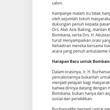
i
calon.
a
s
Kampanye malam itu tidak hanya
H
oleh sejumlah tokoh masyaraka
a
dukungan penuh kepada pasan
d
i
Drs. Abd. Azis Baking, manta
r
Bombana, serta Drs. H. Abust
i
turut menyampaikan orasi ya
K
Kehadiran mereka bersama to
a
m
acara yang penuh antusiasme i
p
a
Harapan Baru untuk Bomban
n
y
Dalam orasinya, Ir. H. Burha
e
pencalonannya bukanlah untuk
menjadi pelayan bagi masyara
bahwa dirinya datang dengan 
Bombana, bukan hanya dari aspe
sosial dan pendidikan.
Burhanuddin berjanji untuk m