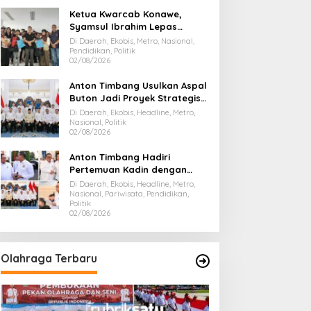
Ketua Kwarcab Konawe,
Syamsul Ibrahim Lepas
Kontingen Jamnas XII 2026
Di Daerah, Ekobis, Metro, Nasional,
Pendidikan, Politik
02/08/2026
Anton Timbang Usulkan Aspal
Buton Jadi Proyek Strategis
Nasional
Di Daerah, Ekobis, Headline, Metro,
Nasional, Politik
02/08/2026
Anton Timbang Hadiri
Pertemuan Kadin dengan
Presiden Prabowo, Bawa Misi
Di Daerah, Ekobis, Headline, Metro,
Majukan Ekonomi Sultra
Nasional, Pariwisata, Pendidikan,
Politik
02/08/2026
Olahraga Terbaru