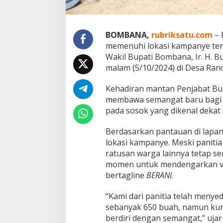
a
n
g
B
BOMBANA,
rubriksatu.com
– 
a
memenuhi lokasi kampanye ter
r
Wakil Bupati Bombana, Ir. H. 
a
t
malam (5/10/2024) di Desa Ra
:
R
Kehadiran mantan Penjabat Bu
i
membawa semangat baru bagi 
b
pada sosok yang dikenal dekat
u
a
n
Berdasarkan pantauan di lapa
W
lokasi kampanye. Meski paniti
a
ratusan warga lainnya tetap se
r
momen untuk mendengarkan vis
g
a
bertagline
BERANI
.
A
n
“Kami dari panitia telah meny
t
sebanyak 650 buah, namun kurs
u
berdiri dengan semangat,” uja
s