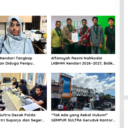
 Kendari Tangkap
Alfansyah Resmi Nahkodai
n Diduga Penipu
LKBHMI Kendari 2026–2027, Bidik
Korban Rugi Rp588,1
Penguatan Advokasi Hukum
ultra Desak Polda
“Tak Ada yang Kebal Hukum!”
stri Suparjo dan Segera
GEMPUR SULTRA Geruduk Kantor
ersangka Kasus Tambang
Fajar S Tanawali dan PT