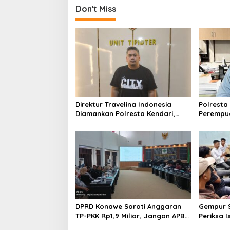
Don't Miss
Direktur Travelina Indonesia
Polresta
Diamankan Polresta Kendari,
Perempua
Kasus Penelantaran Jemaah
Proyek, 
Umrah Masuk Babak Baru
Juta
DPRD Konawe Soroti Anggaran
Gempur S
TP-PKK Rp1,9 Miliar, Jangan APBD
Periksa I
Habis untuk Perjalanan Dinas
Tahan T