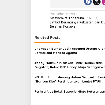
N
Pos sebelumnya
Masyarakat Tongauna: RD-FPK,
a
Simbol Bersatunya Kekuatan dari D
v
Belahan Konawe
i
Related Posts
g
a
Ungkapan Burhanuddin sebagai Utusan Allah
s
Bermaksud Menista Agama
i
Abady Makmur Putuskan Tidak Melanjutkan
p
Gugatan, Ketua BPD Harap Maju Sebagai Wa
Bupati
o
KPU Bombana Menang dalam Sengketa Pemil
s
“Barisan Kita” Pertimbangkan Lanjut PTUN
Periksa Alat Bukti, Bawaslu Minta Keterangan