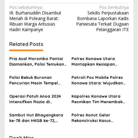
N
Pos sebelumnya
Pos berikutnya
IR. Burhanuddin Disambut
Sekdis Perpustakaan
a
Meriah di Poleang Barat:
Bombana Laporkan Kadis
v
Ribuan Warga Antusias
Pariwisata Terkait Dugaan
Hadiri Kampanye
Pelanggaran ITE
i
g
Related Posts
a
s
Pria Asal Morombo Pantai
Polres Konawe Utara
Diamankan, Polisi Temukan
Mantapkan Kesiapan
i
Puluhan Paket Sabu di Dua
Pengamanan Pilkada
p
Lokasi
Serentak 2024
Polisi Bekuk Buronan
Patroli Pos Mobile Polres
Pencurian Mesin Tempel
Konawe Utara: Wujudkan
o
dan Ketinting
Pilkada Serentak 2024 yang
s
Aman dan Kondusif
Operasi Patuh Anoa 2024
Kapolres Konawe Utara
Intensifkan Razia di
Resmikan Tim Menembak
Konawe Utara
Bhayangkara Oheo
Shooting Club
Sambut Hut Bhayangkara
Polres Konut Gelar
ke-78 dan HKGB ke-72,
Rekonstruksi Kasus
Polres Konut Gelar Donor
Pembunuhan dengan
Darah, Bakti Kesehatan
Tersangka AB
Don't Miss