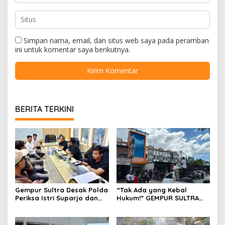
Simpan nama, email, dan situs web saya pada peramban
ini untuk komentar saya berikutnya.
BERITA TERKINI
Gempur Sultra Desak Polda
“Tak Ada yang Kebal
Periksa Istri Suparjo dan
Hukum!” GEMPUR SULTRA
Segera Tahan Tersangka
Geruduk Kantor Fajar S
Kasus Tambang Ilegal
Tanawali dan PT
Tadisangka, Siap Kuasai