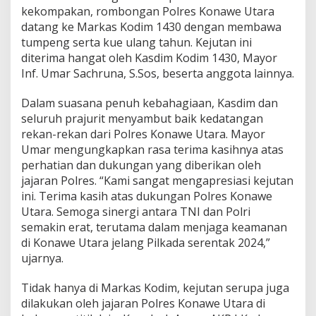
kekompakan, rombongan Polres Konawe Utara
g
i
datang ke Markas Kodim 1430 dengan membawa
t
tumpeng serta kue ulang tahun. Kejutan ini
a
diterima hangat oleh Kasdim Kodim 1430, Mayor
s
Inf. Umar Sachruna, S.Sos, beserta anggota lainnya.
k
e
p
Dalam suasana penuh kebahagiaan, Kasdim dan
a
seluruh prajurit menyambut baik kedatangan
d
rekan-rekan dari Polres Konawe Utara. Mayor
a
Umar mengungkapkan rasa terima kasihnya atas
K
o
perhatian dan dukungan yang diberikan oleh
d
jajaran Polres. “Kami sangat mengapresiasi kejutan
i
ini. Terima kasih atas dukungan Polres Konawe
m
Utara. Semoga sinergi antara TNI dan Polri
1
semakin erat, terutama dalam menjaga keamanan
4
3
di Konawe Utara jelang Pilkada serentak 2024,”
0
ujarnya.
Tidak hanya di Markas Kodim, kejutan serupa juga
dilakukan oleh jajaran Polres Konawe Utara di