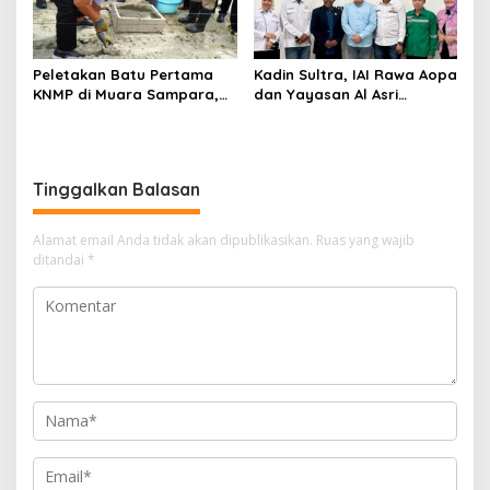
Peletakan Batu Pertama
Kadin Sultra, IAI Rawa Aopa
KNMP di Muara Sampara,
dan Yayasan Al Asri
Wabup Konawe Ajak Desa
Bersinergi Cetak Lulusan
Jemput Program Pusat
Siap Kerja
Tinggalkan Balasan
Alamat email Anda tidak akan dipublikasikan.
Ruas yang wajib
ditandai
*