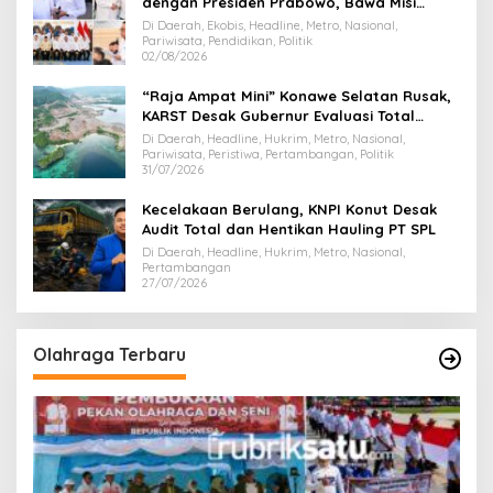
dengan Presiden Prabowo, Bawa Misi
Majukan Ekonomi Sultra
Di Daerah, Ekobis, Headline, Metro, Nasional,
Pariwisata, Pendidikan, Politik
02/08/2026
“Raja Ampat Mini” Konawe Selatan Rusak,
KARST Desak Gubernur Evaluasi Total
Dispar Sultra
Di Daerah, Headline, Hukrim, Metro, Nasional,
Pariwisata, Peristiwa, Pertambangan, Politik
31/07/2026
Kecelakaan Berulang, KNPI Konut Desak
Audit Total dan Hentikan Hauling PT SPL
Di Daerah, Headline, Hukrim, Metro, Nasional,
Pertambangan
27/07/2026
Olahraga Terbaru