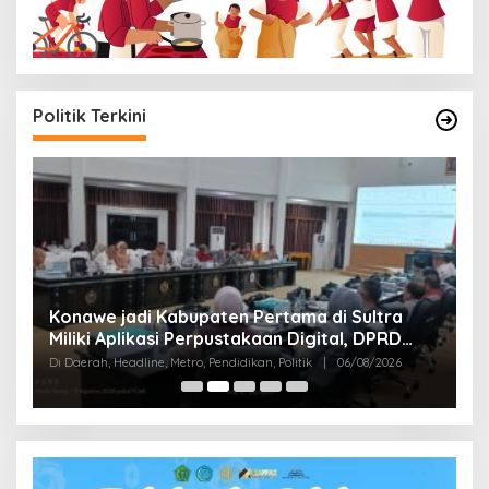
Politik Terkini
S
Konawe jadi Kabupaten Pertama di Sultra
K
Miliki Aplikasi Perpustakaan Digital, DPRD
B
Di
Restui Anggaran Rp200 Juta
Di Daerah, Headline, Metro, Pendidikan, Politik
|
06/08/2026
Bu