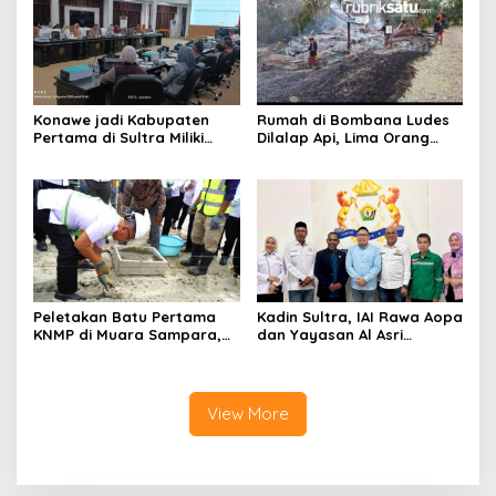
Lahan Puuwatu
Konawe jadi Kabupaten
Rumah di Bombana Ludes
Pertama di Sultra Miliki
Dilalap Api, Lima Orang
Aplikasi Perpustakaan
Satu Keluarga Meninggal
Digital, DPRD Restui
Dunia
Anggaran Rp200 Juta
Peletakan Batu Pertama
Kadin Sultra, IAI Rawa Aopa
KNMP di Muara Sampara,
dan Yayasan Al Asri
Wabup Konawe Ajak Desa
Bersinergi Cetak Lulusan
Jemput Program Pusat
Siap Kerja
View More