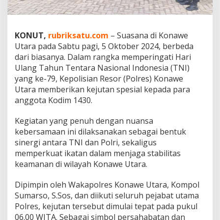
n
a
w
e
KONUT,
rubriksatu.com
– Suasana di Konawe
U
Utara pada Sabtu pagi, 5 Oktober 2024, berbeda
t
dari biasanya. Dalam rangka memperingati Hari
a
Ulang Tahun Tentara Nasional Indonesia (TNI)
r
a
yang ke-79, Kepolisian Resor (Polres) Konawe
B
Utara memberikan kejutan spesial kepada para
e
anggota Kodim 1430.
r
i
Kegiatan yang penuh dengan nuansa
K
e
kebersamaan ini dilaksanakan sebagai bentuk
j
sinergi antara TNI dan Polri, sekaligus
u
memperkuat ikatan dalam menjaga stabilitas
t
keamanan di wilayah Konawe Utara.
a
n
S
Dipimpin oleh Wakapolres Konawe Utara, Kompol
i
Sumarso, S.Sos, dan diikuti seluruh pejabat utama
n
Polres, kejutan tersebut dimulai tepat pada pukul
e
06.00 WITA. Sebagai simbol persahabatan dan
r