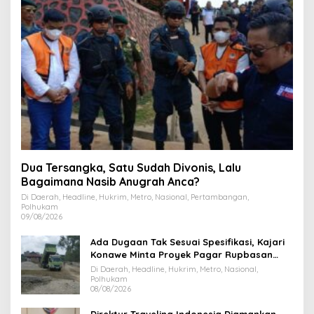
Dua Tersangka, Satu Sudah Divonis, Lalu
Bagaimana Nasib Anugrah Anca?
Di Daerah, Headline, Hukrim, Metro, Nasional, Pertambangan,
Polhukam
09/08/2026
Ada Dugaan Tak Sesuai Spesifikasi, Kajari
Konawe Minta Proyek Pagar Rupbasan
Rp1,9 Miliar Dihentikan
Di Daerah, Headline, Hukrim, Metro, Nasional,
Polhukam
08/08/2026
Direktur Travelina Indonesia Diamankan