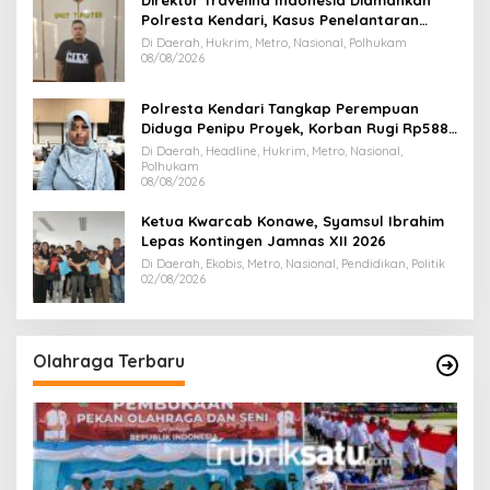
Polresta Kendari, Kasus Penelantaran
Jemaah Umrah Masuk Babak Baru
Di Daerah, Hukrim, Metro, Nasional, Polhukam
08/08/2026
Polresta Kendari Tangkap Perempuan
Diduga Penipu Proyek, Korban Rugi Rp588,1
Juta
Di Daerah, Headline, Hukrim, Metro, Nasional,
Polhukam
08/08/2026
Ketua Kwarcab Konawe, Syamsul Ibrahim
Lepas Kontingen Jamnas XII 2026
Di Daerah, Ekobis, Metro, Nasional, Pendidikan, Politik
02/08/2026
Olahraga Terbaru