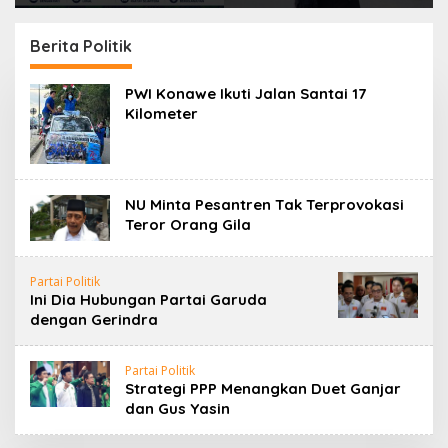
Rakyat”, Bidik Arah
‘Bank Tanah’, Polda
Baru Sultra Menuju
Sultra Didesak
2029
Bongkar Dugaan
Berita Politik
Mafia Tanah Puuwatu
PWI Konawe Ikuti Jalan Santai 17
Kilometer
NU Minta Pesantren Tak Terprovokasi
Teror Orang Gila
Partai Politik
Ini Dia Hubungan Partai Garuda
dengan Gerindra
Partai Politik
Strategi PPP Menangkan Duet Ganjar
dan Gus Yasin