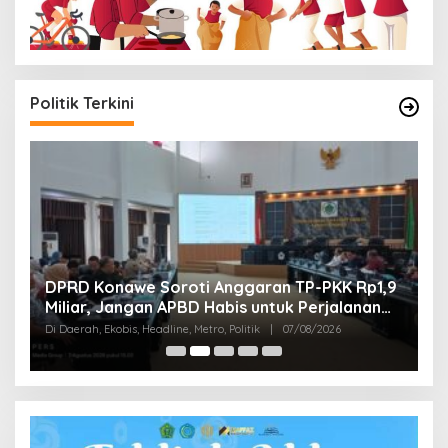
Politik Terkini
G
,
DPRD Konawe Soroti Anggaran TP-PKK Rp1,9
S
Miliar, Jangan APBD Habis untuk Perjalanan
T
Di
Dinas
Di Daerah, Ekobis, Headline, Metro, Politik
|
07/08/2026
Pol