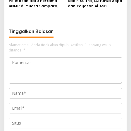
Peletakan Batu Pertama
Kadin Sultra, IAI Rawa Aopa
KNMP di Muara Sampara,
dan Yayasan Al Asri
Wabup Konawe Ajak Desa
Bersinergi Cetak Lulusan
Jemput Program Pusat
Siap Kerja
Tinggalkan Balasan
Alamat email Anda tidak akan dipublikasikan.
Ruas yang wajib
ditandai
*