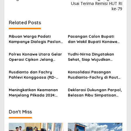
v
Usai Terima Remisi HUT RI
ke-79
i
g
Related Posts
a
s
Ribuan Warga Padati
Pasangan Calon Bupati
Kampanye Dialogis Paslon
dan Wakil Bupati Konawe
i
RD-FPK di Desa Mokowu
Rusdianto – Fachry Pahlevi
p
Konggoasa (RD-FPK) Terus
Polres Konawe Utara Gelar
Yudhi-Nirna Dinyatakan
Mantapkan Langkah
Operasi Cipkon Jelang
Sehat, Siap Wujudkan
o
Menuju Kemenangan
Pilkada Serentak 2024
Program “Kendari
Pilkada 2024
s
Menyala”
Rusdianto dan Fachry
Konsolidasi Pasangan
Pahlevi Konggoasa (RD-
Rusdianto-Fachry di Routa
FPK) Siap Maju di Pilkada
Makin Mantap
Konawe 2024
Meningkatkan Keamanan
Deklarasi Dukungan Parpol,
Menjelang Pilkada 2024:
Belasan Ribu Simpatisan
Polres Konawe Utara
Siap Mengantar Rusdianto
Gencarkan Patroli Pos
– Fachry Mendaftar di KPU
Mobile
Don't Miss