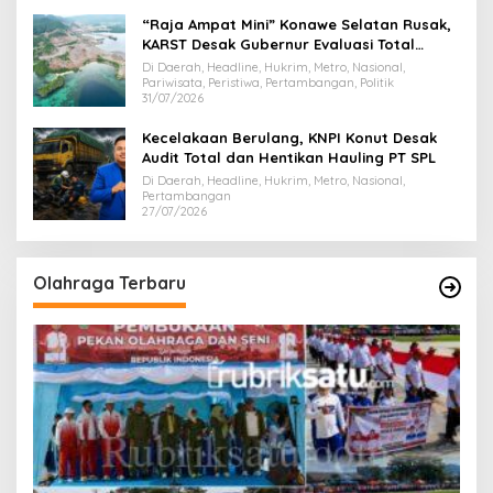
“Raja Ampat Mini” Konawe Selatan Rusak,
KARST Desak Gubernur Evaluasi Total
Dispar Sultra
Di Daerah, Headline, Hukrim, Metro, Nasional,
Pariwisata, Peristiwa, Pertambangan, Politik
31/07/2026
Kecelakaan Berulang, KNPI Konut Desak
Audit Total dan Hentikan Hauling PT SPL
Di Daerah, Headline, Hukrim, Metro, Nasional,
Pertambangan
27/07/2026
Olahraga Terbaru