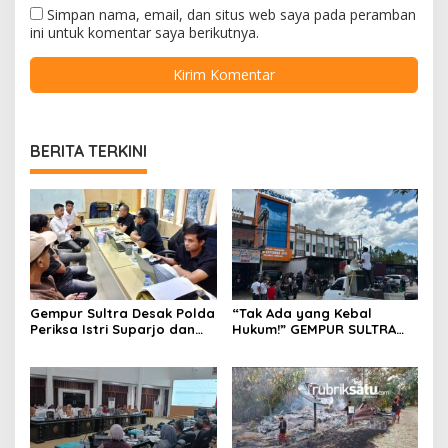
Simpan nama, email, dan situs web saya pada peramban
ini untuk komentar saya berikutnya.
BERITA TERKINI
Gempur Sultra Desak Polda
“Tak Ada yang Kebal
Periksa Istri Suparjo dan
Hukum!” GEMPUR SULTRA
Segera Tahan Tersangka
Geruduk Kantor Fajar S
Kasus Tambang Ilegal
Tanawali dan PT
Tadisangka, Siap Kuasai
Lahan Puuwatu