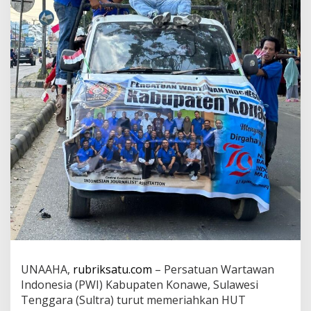
a
n
t
a
i
1
7
K
i
l
o
m
e
t
e
r
UNAAHA,
rubriksatu.com
– Persatuan Wartawan
Indonesia (PWI) Kabupaten Konawe, Sulawesi
Tenggara (Sultra) turut memeriahkan HUT