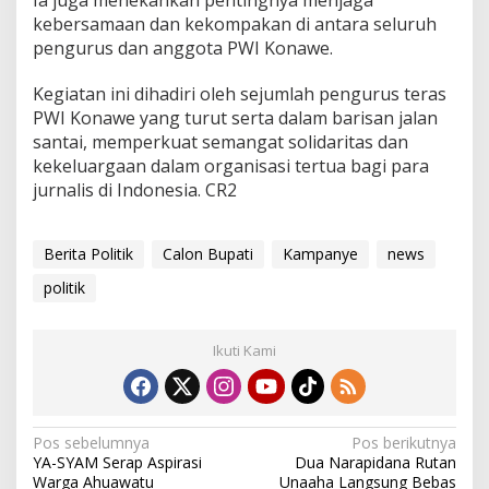
Ia juga menekankan pentingnya menjaga
kebersamaan dan kekompakan di antara seluruh
pengurus dan anggota PWI Konawe.
Kegiatan ini dihadiri oleh sejumlah pengurus teras
PWI Konawe yang turut serta dalam barisan jalan
santai, memperkuat semangat solidaritas dan
kekeluargaan dalam organisasi tertua bagi para
jurnalis di Indonesia. CR2
Berita Politik
Calon Bupati
Kampanye
news
politik
Ikuti Kami
N
Pos sebelumnya
Pos berikutnya
YA-SYAM Serap Aspirasi
Dua Narapidana Rutan
a
Warga Ahuawatu
Unaaha Langsung Bebas