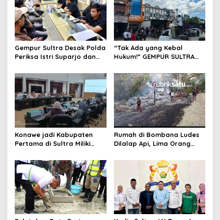
Gempur Sultra Desak Polda
“Tak Ada yang Kebal
Periksa Istri Suparjo dan
Hukum!” GEMPUR SULTRA
Segera Tahan Tersangka
Geruduk Kantor Fajar S
Kasus Tambang Ilegal
Tanawali dan PT
Tadisangka, Siap Kuasai
Lahan Puuwatu
Konawe jadi Kabupaten
Rumah di Bombana Ludes
Pertama di Sultra Miliki
Dilalap Api, Lima Orang
Aplikasi Perpustakaan
Satu Keluarga Meninggal
Digital, DPRD Restui
Dunia
Anggaran Rp200 Juta