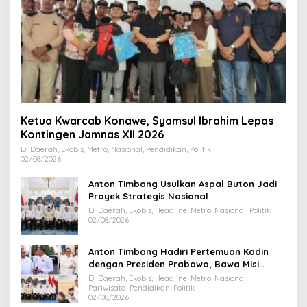
Ketua Kwarcab Konawe, Syamsul Ibrahim Lepas
Kontingen Jamnas XII 2026
Di Daerah, Ekobis, Metro, Nasional, Pendidikan, Politik
02/08/2026
Anton Timbang Usulkan Aspal Buton Jadi
Proyek Strategis Nasional
Di Daerah, Ekobis, Headline, Metro, Nasional, Politik
02/08/2026
Anton Timbang Hadiri Pertemuan Kadin
dengan Presiden Prabowo, Bawa Misi
Majukan Ekonomi Sultra
Di Daerah, Ekobis, Headline, Metro, Nasional,
Pariwisata, Pendidikan, Politik
02/08/2026