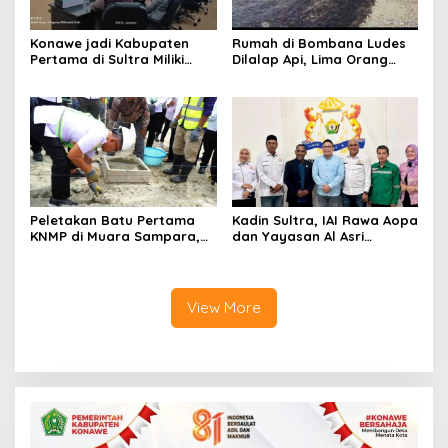
Konawe jadi Kabupaten
Rumah di Bombana Ludes
Pertama di Sultra Miliki
Dilalap Api, Lima Orang
Aplikasi Perpustakaan
Satu Keluarga Meninggal
Digital, DPRD Restui
Dunia
Anggaran Rp200 Juta
Peletakan Batu Pertama
Kadin Sultra, IAI Rawa Aopa
KNMP di Muara Sampara,
dan Yayasan Al Asri
Wabup Konawe Ajak Desa
Bersinergi Cetak Lulusan
Jemput Program Pusat
Siap Kerja
View More