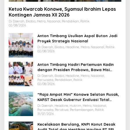
Ketua Kwarcab Konawe, Syamsul Ibrahim Lepas
Kontingen Jamnas XII 2026
Di Daerah, Ekobis, Metro, Nasional, Pendidikan, Politik
02/08/2026
Anton Timbang Usulkan Aspal Buton Jadi
Proyek Strategis Nasional
Di Daerah, Ekobis, Headline, Metro, Nasional, Politik
02/08/2026
Anton Timbang Hadiri Pertemuan Kadin
dengan Presiden Prabowo, Bawa Misi
Majukan Ekonomi Sultra
Di Daerah, Ekobis, Headline, Metro, Nasional,
Pariwisata, Pendidikan, Politik
02/08/2026
“Raja Ampat Mini” Konawe Selatan Rusak,
KARST Desak Gubernur Evaluasi Total
Dispar Sultra
Di Daerah, Headline, Hukrim, Metro, Nasional,
Pariwisata, Peristiwa, Pertambangan, Politik
31/07/2026
Kecelakaan Berulang, KNPI Konut Desak
Audit Total dan Hentikan Hauling PT SPL