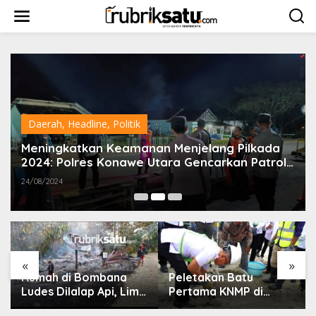
L
e
w
a
t
i
k
e
k
o
Daerah
,
Headline
,
Politik
n
t
Meningkatkan Keamanan Menjelang Pilkada
e
2024: Polres Konawe Utara Gencarkan Patroli
n
Pos Mobile
24/08/2024
«
»
Rumah di Bombana
Peletakan Batu
Ludes Dilalap Api, Lima
Pertama KNMP di
Orang Satu Keluarga
Muara Sampara,