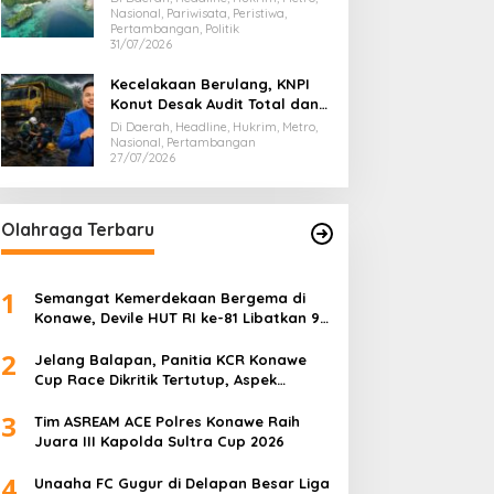
Dispar Sultra
Nasional, Pariwisata, Peristiwa,
Pertambangan, Politik
31/07/2026
Kecelakaan Berulang, KNPI
Konut Desak Audit Total dan
Hentikan Hauling PT SPL
Di Daerah, Headline, Hukrim, Metro,
Nasional, Pertambangan
27/07/2026
Olahraga Terbaru
1
Semangat Kemerdekaan Bergema di
Konawe, Devile HUT RI ke-81 Libatkan 98
Barisan
2
Jelang Balapan, Panitia KCR Konawe
Cup Race Dikritik Tertutup, Aspek
Keselamatan Dipertanyakan
3
Tim ASREAM ACE Polres Konawe Raih
Juara III Kapolda Sultra Cup 2026
4
Unaaha FC Gugur di Delapan Besar Liga