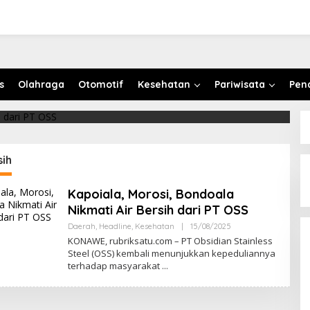
ndoala Nikmati Air Bersih
s
Olahraga
Otomotif
Kesehatan
Pariwisata
Pen
sih
Kapoiala, Morosi, Bondoala
Nikmati Air Bersih dari PT OSS
Daerah
,
Headline
,
Kesehatan
|
15/08/2025
O
L
KONAWE, rubriksatu.com – PT Obsidian Stainless
E
Steel (OSS) kembali menunjukkan kepeduliannya
H
terhadap masyarakat
R
E
D
A
K