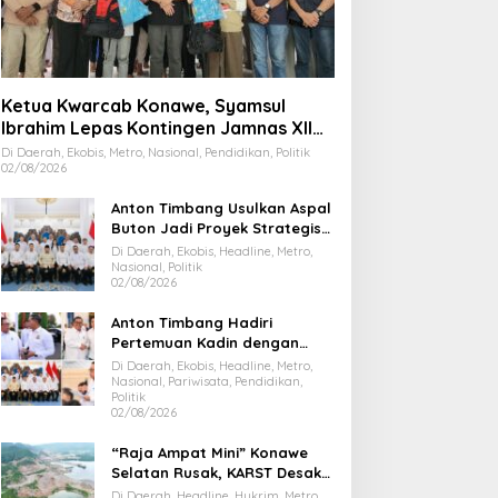
Ketua Kwarcab Konawe, Syamsul
Ibrahim Lepas Kontingen Jamnas XII
2026
Di Daerah, Ekobis, Metro, Nasional, Pendidikan, Politik
02/08/2026
Anton Timbang Usulkan Aspal
Buton Jadi Proyek Strategis
Nasional
Di Daerah, Ekobis, Headline, Metro,
Nasional, Politik
02/08/2026
Anton Timbang Hadiri
Pertemuan Kadin dengan
Presiden Prabowo, Bawa Misi
Di Daerah, Ekobis, Headline, Metro,
Majukan Ekonomi Sultra
Nasional, Pariwisata, Pendidikan,
Politik
02/08/2026
“Raja Ampat Mini” Konawe
Selatan Rusak, KARST Desak
Gubernur Evaluasi Total
Di Daerah, Headline, Hukrim, Metro,