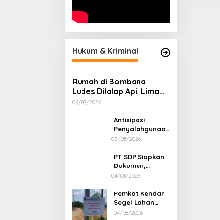
Hukum & Kriminal
Rumah di Bombana
Ludes Dilalap Api, Lima
Orang Satu Keluarga
06/08/2026
Meninggal Dunia
Antisipasi
Penyalahgunaan
BBM Subsidi,
05/08/2026
Kapolsek
Unaaha Cek
PT SDP Siapkan
Langsung
Dokumen,
Pengisian di
Pendemo Tak
04/08/2026
SPBU
Menanggapi
Tantangan Adu
Pemkot Kendari
Data
Segel Lahan
Sengketa di
04/08/2026