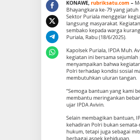
W
KONAWE,
rubriksatu.com
–
Me
a
Bhayangkara ke-79 yang jatuh p
r
Sektor Puriala menggelar kegi
g
langsung masyarakat. Kegiatan
a
sembako kepada warga kurang
Puriala, Rabu (18/6/2025).
Kapolsek Puriala, IPDA Muh. A
kegiatan ini bersama sejumlah p
menyampaikan bahwa kegiatan 
Polri terhadap kondisi sosial
membutuhkan uluran tangan.
“Semoga bantuan yang kami ber
membantu meringankan beban
ujar IPDA Avivin.
Selain membagikan bantuan, I
kehadiran Polri bukan semata
hukum, tetapi juga sebagai mi
berbagai aspek kehidupan.