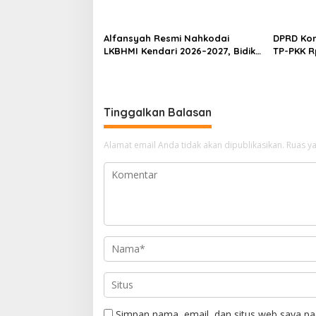
Proyek Pagar Rupbasan Rp1,9
Kasus P
Miliar Dihentikan
Umrah M
Alfansyah Resmi Nahkodai
DPRD Kon
LKBHMI Kendari 2026–2027, Bidik
TP-PKK R
Penguatan Advokasi Hukum
Habis un
Tinggalkan Balasan
Alamat email Anda tidak akan dipublikasikan.
Ruas ya
Simpan nama, email, dan situs web saya pa