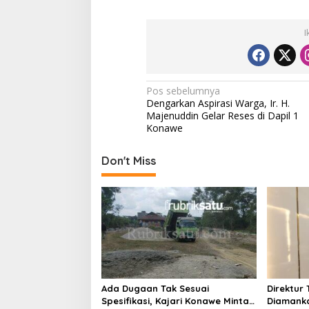
I
N
Pos sebelumnya
Dengarkan Aspirasi Warga, Ir. H.
a
Majenuddin Gelar Reses di Dapil 1
v
Konawe
i
Don't Miss
g
a
s
i
p
o
s
Ada Dugaan Tak Sesuai
Direktur 
Spesifikasi, Kajari Konawe Minta
Diamanka