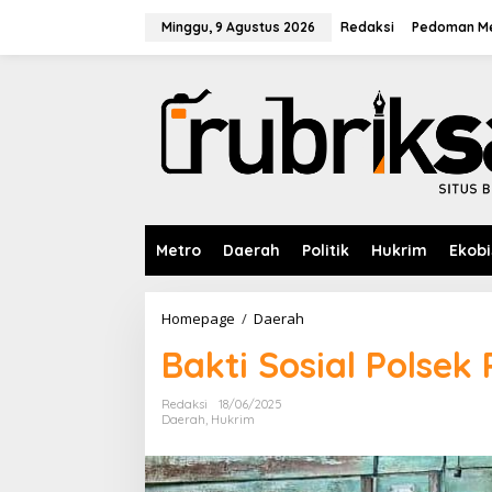
L
e
Minggu, 9 Agustus 2026
Redaksi
Pedoman Me
w
a
t
i
k
e
k
o
n
t
e
Metro
Daerah
Politik
Hukrim
Ekobi
n
Homepage
/
Daerah
B
a
Bakti Sosial Polsek
k
t
i
Redaksi
18/06/2025
S
Daerah
,
Hukrim
o
s
i