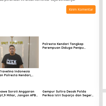
Polresta Kendari Tangkap
Perempuan Diduga Penipu
Proyek, Korban Rugi Rp588,1
Juta
Travelina Indonesia
n Polresta Kendari,
enelantaran Jemaah
asuk Babak Baru
awe Soroti Anggaran
Gempur Sultra Desak Polda
p1,9 Miliar, Jangan APBD
Periksa Istri Suparjo dan Segera
tuk Perjalanan Dinas
Tahan Tersangka Kasus Tambang
Ilegal