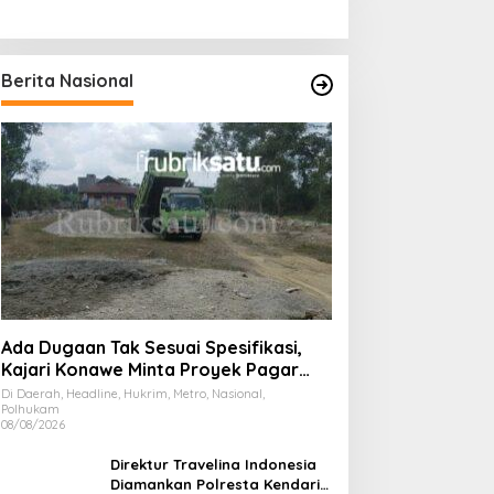
Berita Nasional
Ada Dugaan Tak Sesuai Spesifikasi,
Kajari Konawe Minta Proyek Pagar
Rupbasan Rp1,9 Miliar Dihentikan
Di Daerah, Headline, Hukrim, Metro, Nasional,
Polhukam
08/08/2026
Direktur Travelina Indonesia
Diamankan Polresta Kendari,