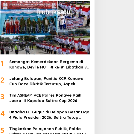
1
Semangat Kemerdekaan Bergema di
Konawe, Devile HUT RI ke-81 Libatkan 98
Barisan
2
Jelang Balapan, Panitia KCR Konawe
Cup Race Dikritik Tertutup, Aspek
Keselamatan Dipertanyakan
3
Tim ASREAM ACE Polres Konawe Raih
Juara III Kapolda Sultra Cup 2026
4
Unaaha FC Gugur di Delapan Besar Liga
4 Piala Presiden 2026, Sultra Tetap
Bangga
5
Tingkatkan Pelayanan Publik, Polda
Sultra Resmikan Program SIMPUL untuk