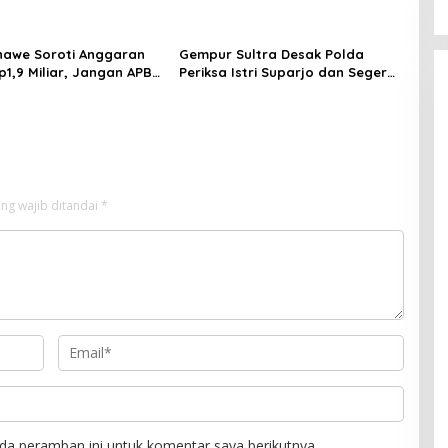
enelantaran Jemaah
asuk Babak Baru
awe Soroti Anggaran
Gempur Sultra Desak Polda
p1,9 Miliar, Jangan APBD
Periksa Istri Suparjo dan Segera
tuk Perjalanan Dinas
Tahan Tersangka Kasus Tambang
Ilegal
ng wajib ditandai
*
da peramban ini untuk komentar saya berikutnya.