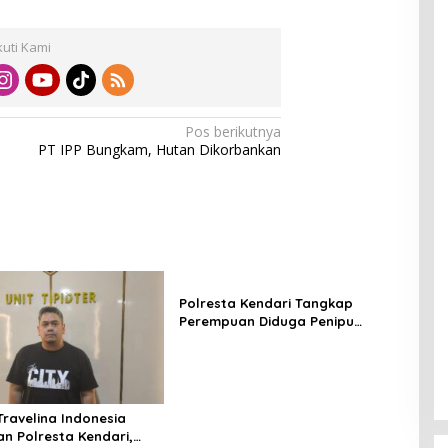
kuti Kami
Pos berikutnya
PT IPP Bungkam, Hutan Dikorbankan
Polresta Kendari Tangkap
Perempuan Diduga Penipu
Proyek, Korban Rugi Rp588,1
Juta
Travelina Indonesia
n Polresta Kendari,