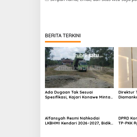
BERITA TERKINI
Ada Dugaan Tak Sesuai
Direktur 
Spesifikasi, Kajari Konawe Minta
Diamanka
Proyek Pagar Rupbasan Rp1,9
Kasus P
Miliar Dihentikan
Umrah M
Alfansyah Resmi Nahkodai
DPRD Kon
LKBHMI Kendari 2026–2027, Bidik
TP-PKK R
Penguatan Advokasi Hukum
Habis un