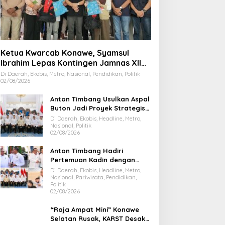
Ketua Kwarcab Konawe, Syamsul
Ibrahim Lepas Kontingen Jamnas XII
2026
Di Daerah, Ekobis, Metro, Nasional, Pendidikan, Politik
02/08/2026
Anton Timbang Usulkan Aspal
Buton Jadi Proyek Strategis
Nasional
Di Daerah, Ekobis, Headline, Metro,
Nasional, Politik
02/08/2026
Anton Timbang Hadiri
Pertemuan Kadin dengan
Presiden Prabowo, Bawa Misi
Di Daerah, Ekobis, Headline, Metro,
Majukan Ekonomi Sultra
Nasional, Pariwisata, Pendidikan,
Politik
02/08/2026
“Raja Ampat Mini” Konawe
Selatan Rusak, KARST Desak