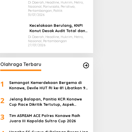
Gubernur Evaluasi Total
Di Daerah, Headline, Hukrim, Metro,
Nasional, Pariwisata, Peristiwa,
Dispar Sultra
Pertambangan, Politik
31/07/2026
Kecelakaan Berulang, KNPI
Konut Desak Audit Total dan
Hentikan Hauling PT SPL
Di Daerah, Headline, Hukrim, Metro,
Nasional, Pertambangan
27/07/2026
Olahraga Terbaru
1
Semangat Kemerdekaan Bergema di
Konawe, Devile HUT RI ke-81 Libatkan 98
Barisan
2
Jelang Balapan, Panitia KCR Konawe
Cup Race Dikritik Tertutup, Aspek
Keselamatan Dipertanyakan
3
Tim ASREAM ACE Polres Konawe Raih
Juara III Kapolda Sultra Cup 2026
Unaaha FC Gugur di Delapan Besar Liga