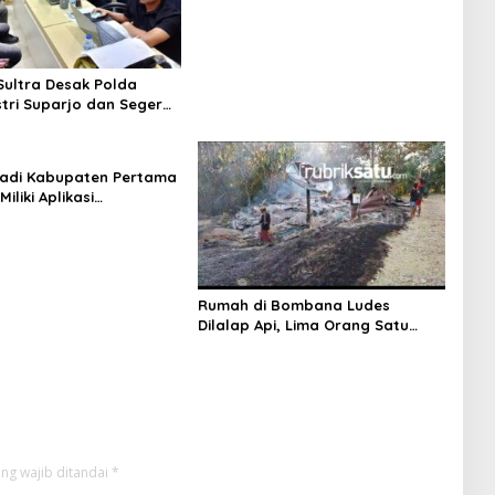
Tadisangka, Siap Kuasai Lahan
Puuwatu
ultra Desak Polda
stri Suparjo dan Segera
ersangka Kasus Tambang
adi Kabupaten Pertama
Miliki Aplikasi
kaan Digital, DPRD
nggaran Rp200 Juta
Rumah di Bombana Ludes
Dilalap Api, Lima Orang Satu
Keluarga Meninggal Dunia
ng wajib ditandai
*