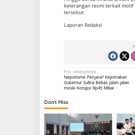
keterangan resmi terkait moti
tersebut.
Laporan Redaksi
I
N
Pos sebelumnya
Nepotisme Penjara? Keponakan
a
Gubernur Sultra Bebas Jalan-jalan
v
meski Korupsi Rp45 Miliar
i
Don't Miss
g
a
s
i