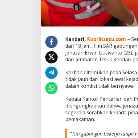
e
n
d
a
r
i
Kendari,
Rubriksatu.com
– Set
dari 18 jam, Tim SAR gabunga
jenazah Erwin Guswanto (23),
dari Jembatan Teluk Kendari pa
Korban ditemukan pada Selasa s
tidak jauh dari lokasi awal kej
dalam kondisi tidak bernyawa.
Kepala Kantor Pencarian dan P
mengungkapkan bahwa jenazah
segera diserahkan kepada piha
pemakaman.
“Tim gabungan bekerja tanpa he