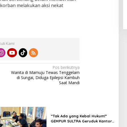
f korban melakukan aksi nekat
kuti Kami
Pos berikutnya
Wanita di Mamuju Tewas Tenggelam
di Sungai, Diduga Epilepsi Kambuh
Saat Mandi
“Tak Ada yang Kebal Hukum!”
GEMPUR SULTRA Geruduk Kantor
Fajar S Tanawali dan PT