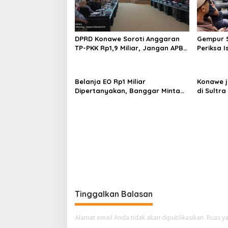
p
o
s
DPRD Konawe Soroti Anggaran
Gempur S
TP-PKK Rp1,9 Miliar, Jangan APBD
Periksa I
Habis untuk Perjalanan Dinas
Tahan T
Ilegal
Belanja EO Rp1 Miliar
Konawe j
Dipertanyakan, Banggar Minta
di Sultra 
Anggaran Dinas Pariwisata
Perpusta
Konawe Dirasionalisasi
Restui A
Tinggalkan Balasan
Alamat email Anda tidak akan dipublikasikan.
Ruas ya