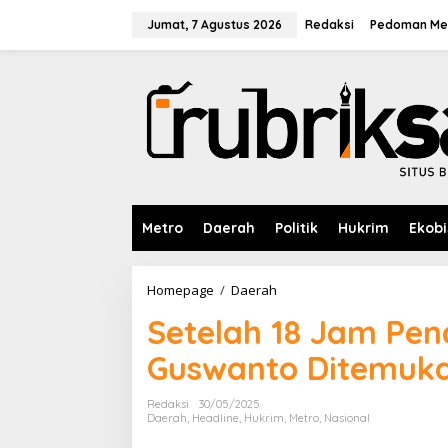
L
e
Jumat, 7 Agustus 2026
Redaksi
Pedoman Med
w
a
t
i
k
e
k
o
n
t
e
Metro
Daerah
Politik
Hukrim
Ekobi
n
Homepage
/
Daerah
S
e
Setelah 18 Jam Pen
t
e
Guswanto Ditemukan
l
a
h
Redaksi
30/05/2025
1
Daerah
,
Headline
,
Hukrim
,
Metro
,
Nasional
8