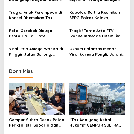
p
Rp17,5 Juta/Hari Mencuat
Panen Sawit PT SJAP, Polisi
di Tambang Emas Ilegal
Turun Tangan
Tragis, Anak Perempuan di
Kapolda Sultra Resmikan
o
Bombana
Konsel Ditemukan Tak
SPPG Polres Kolaka,
s
Bernyawa dalam Karung
Dorong Peningkatan Gizi
Anak Sekolah
Polisi Gerebek Diduga
Tragis! Tante Artis FTV
Pesta Gay di Hotel
Ivonne Inawade Ditemukan
Kawasan Puncak Bogor,
Tewas Bersimbah Darah di
Puluhan Pria Terjaring
Kendari, Diduga Korban
Viral! Pria Aniaya Wanita di
Oknum Polantas Medan
dalam Kondisi Bugil
Pembunuhan
Pinggir Jalan Sorong,
Viral karena Pungli, Jalani
Pelaku Diringkus dan
Sanksi dan Minta Maaf ke
Dihadiahi Timah Panas
Publik
Don't Miss
Gempur Sultra Desak Polda
“Tak Ada yang Kebal
Periksa Istri Suparjo dan
Hukum!” GEMPUR SULTRA
Segera Tahan Tersangka
Geruduk Kantor Fajar S