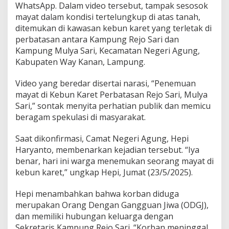
WhatsApp. Dalam video tersebut, tampak sesosok
S
mayat dalam kondisi tertelungkup di atas tanah,
a
r
ditemukan di kawasan kebun karet yang terletak di
i
perbatasan antara Kampung Rejo Sari dan
d
Kampung Mulya Sari, Kecamatan Negeri Agung,
a
Kabupaten Way Kanan, Lampung.
n
M
u
Video yang beredar disertai narasi, “Penemuan
l
mayat di Kebun Karet Perbatasan Rejo Sari, Mulya
y
Sari,” sontak menyita perhatian publik dan memicu
a
beragam spekulasi di masyarakat.
S
a
r
Saat dikonfirmasi, Camat Negeri Agung, Hepi
i
Haryanto, membenarkan kejadian tersebut. “Iya
G
benar, hari ini warga menemukan seorang mayat di
e
kebun karet,” ungkap Hepi, Jumat (23/5/2025).
g
e
r
Hepi menambahkan bahwa korban diduga
k
merupakan Orang Dengan Gangguan Jiwa (ODGJ),
a
dan memiliki hubungan keluarga dengan
n
Sekretaris Kampung Rejo Sari. “Korban meninggal
W