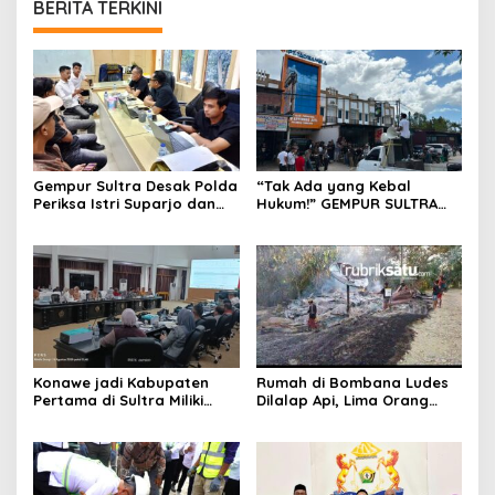
BERITA TERKINI
Gempur Sultra Desak Polda
“Tak Ada yang Kebal
Periksa Istri Suparjo dan
Hukum!” GEMPUR SULTRA
Segera Tahan Tersangka
Geruduk Kantor Fajar S
Kasus Tambang Ilegal
Tanawali dan PT
Tadisangka, Siap Kuasai
Lahan Puuwatu
Konawe jadi Kabupaten
Rumah di Bombana Ludes
Pertama di Sultra Miliki
Dilalap Api, Lima Orang
Aplikasi Perpustakaan
Satu Keluarga Meninggal
Digital, DPRD Restui
Dunia
Anggaran Rp200 Juta