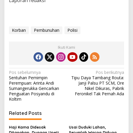
Laporan redaksi
Korban
Pembunuhan
Polisi
Ikuti Kami
N
Pos sebelumnya
Pos berikutnya
Sentuhan Pemimpin
Tipu Daya Tambang Routa:
a
Perempuan: Arinta Andi
Janji Palsu PT SCM, Ore
v
Sumangerukka Gencarkan
Nikel Dikuras, Pabrik
Penguatan Posyandu di
Feronikel Tak Pernah Ada
i
Koltim
g
Related Posts
a
s
Haji Kama Didesak
Usai Duduki Lahan,
i
Ditangkap, Dugaan Upeti
Sejumlah Warga Diduga