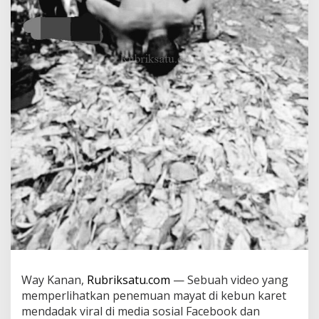
i
K
e
b
u
n
K
a
r
e
t
P
e
r
b
a
t
a
s
a
n
R
Way Kanan,
Rubriksatu.com
— Sebuah video yang
e
memperlihatkan penemuan mayat di kebun karet
j
mendadak viral di media sosial Facebook dan
o