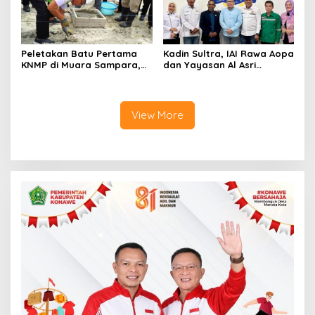
Peletakan Batu Pertama
Kadin Sultra, IAI Rawa Aopa
KNMP di Muara Sampara,
dan Yayasan Al Asri
Wabup Konawe Ajak Desa
Bersinergi Cetak Lulusan
Jemput Program Pusat
Siap Kerja
View More