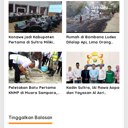
Kasus Tambang Ilegal
Tanawali dan PT
Tadisangka, Siap Kuasai
Lahan Puuwatu
Konawe jadi Kabupaten
Rumah di Bombana Ludes
Pertama di Sultra Miliki
Dilalap Api, Lima Orang
Aplikasi Perpustakaan
Satu Keluarga Meninggal
Digital, DPRD Restui
Dunia
Anggaran Rp200 Juta
Peletakan Batu Pertama
Kadin Sultra, IAI Rawa Aopa
KNMP di Muara Sampara,
dan Yayasan Al Asri
Wabup Konawe Ajak Desa
Bersinergi Cetak Lulusan
Jemput Program Pusat
Siap Kerja
Tinggalkan Balasan