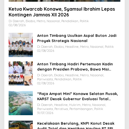
Ketua Kwarcab Konawe, Syamsul Ibrahim Lepas
Kontingen Jamnas XII 2026
Di Daerah, Ekobis, Metro, Nasional, Pendidikan, Politik
02/08/2026
Anton Timbang Usulkan Aspal Buton Jadi
Proyek Strategis Nasional
Di Daerah, Ekobis, Headline, Metro, Nasional, Politik
02/08/2026
Anton Timbang Hadiri Pertemuan Kadin
dengan Presiden Prabowo, Bawa Misi
Majukan Ekonomi Sultra
Di Daerah, Ekobis, Headline, Metro, Nasional,
Pariwisata, Pendidikan, Politik
02/08/2026
“Raja Ampat Mini” Konawe Selatan Rusak,
KARST Desak Gubernur Evaluasi Total
Dispar Sultra
Di Daerah, Headline, Hukrim, Metro, Nasional,
Pariwisata, Peristiwa, Pertambangan, Politik
31/07/2026
Kecelakaan Berulang, KNPI Konut Desak
Audit Total dan Hentikan Hauling PT SPL