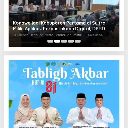
S
Konawe jadi Kabupaten Pertama di Sultra
K
Miliki Aplikasi Perpustakaan Digital, DPRD
B
Di
Restui Anggaran Rp200 Juta
Di Daerah, Headline, Metro, Pendidikan, Politik
|
06/08/2026
Bu