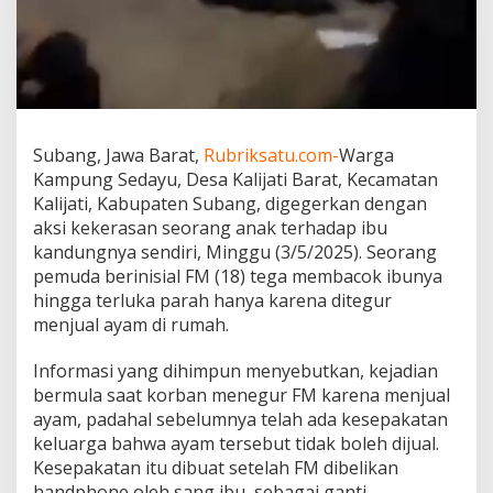
c
o
k
I
b
u
K
a
Subang, Jawa Barat,
Rubriksatu.com-
Warga
n
Kampung Sedayu, Desa Kalijati Barat, Kecamatan
d
Kalijati, Kabupaten Subang, digegerkan dengan
u
aksi kekerasan seorang anak terhadap ibu
n
kandungnya sendiri, Minggu (3/5/2025). Seorang
g
k
pemuda berinisial FM (18) tega membacok ibunya
a
hingga terluka parah hanya karena ditegur
r
menjual ayam di rumah.
e
n
Informasi yang dihimpun menyebutkan, kejadian
a
D
bermula saat korban menegur FM karena menjual
i
ayam, padahal sebelumnya telah ada kesepakatan
t
keluarga bahwa ayam tersebut tidak boleh dijual.
e
Kesepakatan itu dibuat setelah FM dibelikan
g
u
handphone oleh sang ibu, sebagai ganti