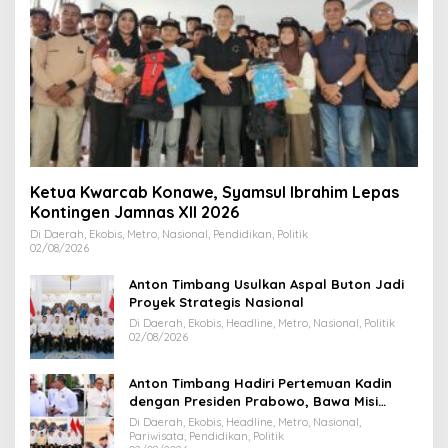
Ketua Kwarcab Konawe, Syamsul Ibrahim Lepas
Kontingen Jamnas XII 2026
Di Daerah, Ekobis, Metro, Nasional, Pendidikan, Politik
02/08/2026
Anton Timbang Usulkan Aspal Buton Jadi
Proyek Strategis Nasional
Di Daerah, Ekobis, Headline, Metro, Nasional, Politik
02/08/2026
Anton Timbang Hadiri Pertemuan Kadin
dengan Presiden Prabowo, Bawa Misi
Majukan Ekonomi Sultra
Di Daerah, Ekobis, Headline, Metro, Nasional,
Pariwisata, Pendidikan, Politik