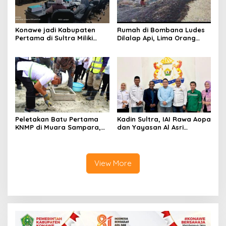
Konawe jadi Kabupaten
Rumah di Bombana Ludes
Pertama di Sultra Miliki
Dilalap Api, Lima Orang
Aplikasi Perpustakaan
Satu Keluarga Meninggal
Digital, DPRD Restui
Dunia
Anggaran Rp200 Juta
Peletakan Batu Pertama
Kadin Sultra, IAI Rawa Aopa
KNMP di Muara Sampara,
dan Yayasan Al Asri
Wabup Konawe Ajak Desa
Bersinergi Cetak Lulusan
Jemput Program Pusat
Siap Kerja
View More