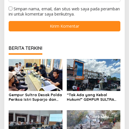
Simpan nama, email, dan situs web saya pada peramban
ini untuk komentar saya berikutnya.
BERITA TERKINI
Gempur Sultra Desak Polda
“Tak Ada yang Kebal
Periksa Istri Suparjo dan
Hukum!” GEMPUR SULTRA
Segera Tahan Tersangka
Geruduk Kantor Fajar S
Kasus Tambang Ilegal
Tanawali dan PT
Tadisangka, Siap Kuasai
Lahan Puuwatu