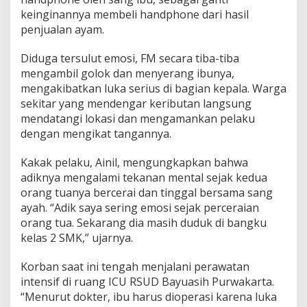
r
keinginannya membeli handphone dari hasil
J
penjualan ayam.
u
a
Diduga tersulut emosi, FM secara tiba-tiba
l
A
mengambil golok dan menyerang ibunya,
y
mengakibatkan luka serius di bagian kepala. Warga
a
sekitar yang mendengar keributan langsung
m
mendatangi lokasi dan mengamankan pelaku
dengan mengikat tangannya.
Kakak pelaku, Ainil, mengungkapkan bahwa
adiknya mengalami tekanan mental sejak kedua
orang tuanya bercerai dan tinggal bersama sang
ayah. “Adik saya sering emosi sejak perceraian
orang tua. Sekarang dia masih duduk di bangku
kelas 2 SMK,” ujarnya.
Korban saat ini tengah menjalani perawatan
intensif di ruang ICU RSUD Bayuasih Purwakarta.
“Menurut dokter, ibu harus dioperasi karena luka