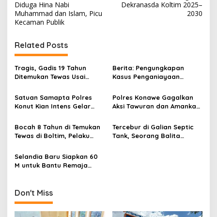
a
Diduga Hina Nabi
Dekranasda Koltim 2025–
v
Muhammad dan Islam, Picu
2030
Kecaman Publik
i
g
Related Posts
a
s
Tragis, Gadis 19 Tahun
Berita: Pengungkapan
Ditemukan Tewas Usai
Kasus Penganiayaan
i
Lompat dari Jembatan
Mengakibatkan Kematian Di
p
Teluk Kendari
Konawe
Satuan Samapta Polres
Polres Konawe Gagalkan
Konut Kian Intens Gelar
Aksi Tawuran dan Amankan
o
Patroli Mobile Perintis
Tujuh Remaja Pemilik Sajam
s
Presisi
Bocah 8 Tahun di Temukan
Tercebur di Galian Septic
Tewas di Boltim, Pelaku
Tank, Seorang Balita
Adalah Tantenya Sendiri
Ditemukan Meninggal Dunia
Selandia Baru Siapkan 60
M untuk Bantu Remaja
“Move On”
Don't Miss