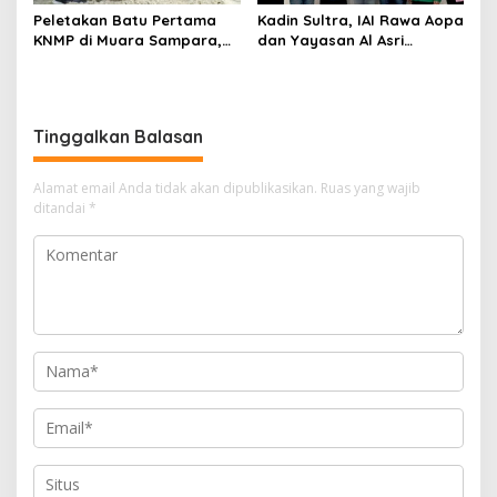
Peletakan Batu Pertama
Kadin Sultra, IAI Rawa Aopa
KNMP di Muara Sampara,
dan Yayasan Al Asri
Wabup Konawe Ajak Desa
Bersinergi Cetak Lulusan
Jemput Program Pusat
Siap Kerja
Tinggalkan Balasan
Alamat email Anda tidak akan dipublikasikan.
Ruas yang wajib
ditandai
*