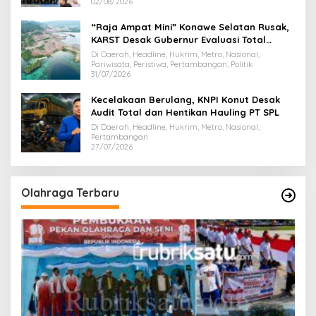
02/08/2026
“Raja Ampat Mini” Konawe Selatan Rusak,
KARST Desak Gubernur Evaluasi Total
Dispar Sultra
Di Daerah, Headline, Hukrim, Metro, Nasional,
Pariwisata, Peristiwa, Pertambangan, Politik
31/07/2026
Kecelakaan Berulang, KNPI Konut Desak
Audit Total dan Hentikan Hauling PT SPL
Di Daerah, Headline, Hukrim, Metro, Nasional,
Pertambangan
27/07/2026
Olahraga Terbaru