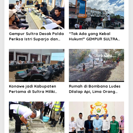
Gempur Sultra Desak Polda
“Tak Ada yang Kebal
Periksa Istri Suparjo dan
Hukum!” GEMPUR SULTRA
Segera Tahan Tersangka
Geruduk Kantor Fajar S
Kasus Tambang Ilegal
Tanawali dan PT
Tadisangka, Siap Kuasai
Lahan Puuwatu
Konawe jadi Kabupaten
Rumah di Bombana Ludes
Pertama di Sultra Miliki
Dilalap Api, Lima Orang
Aplikasi Perpustakaan
Satu Keluarga Meninggal
Digital, DPRD Restui
Dunia
Anggaran Rp200 Juta