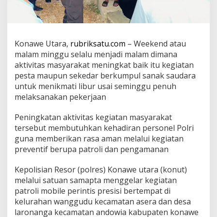
o
n
u
t
K
Konawe Utara,
rubriksatu.com
– Weekend atau
i
malam minggu selalu menjadi malam dimana
a
aktivitas masyarakat meningkat baik itu kegiatan
n
pesta maupun sekedar berkumpul sanak saudara
I
n
untuk menikmati libur usai seminggu penuh
t
melaksanakan pekerjaan
e
n
Peningkatan aktivitas kegiatan masyarakat
s
tersebut membutuhkan kehadiran personel Polri
G
e
guna memberikan rasa aman melalui kegiatan
l
preventif berupa patroli dan pengamanan
a
r
Kepolisian Resor (polres) Konawe utara (konut)
P
melalui satuan samapta menggelar kegiatan
a
t
patroli mobile perintis presisi bertempat di
r
kelurahan wanggudu kecamatan asera dan desa
o
laronanga kecamatan andowia kabupaten konawe
l