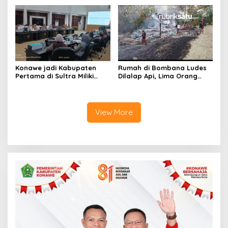
Tanawali dan PT
Pariwisata Konawe
Tadisangka, Siap Kuasai
Dirasionalisasi
Lahan Puuwatu
Konawe jadi Kabupaten
Rumah di Bombana Ludes
Pertama di Sultra Miliki
Dilalap Api, Lima Orang
Aplikasi Perpustakaan
Satu Keluarga Meninggal
Digital, DPRD Restui
Dunia
Anggaran Rp200 Juta
View More