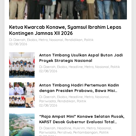
Ketua Kwarcab Konawe, Syamsul Ibrahim Lepas
Kontingen Jamnas XII 2026
Di Daerah, Ekobis, Metro, Nasional, Pendidikan, Politik
02/08/2026
Anton Timbang Usulkan Aspal Buton Jadi
Proyek Strategis Nasional
Di Daerah, Ekobis, Headline, Metro, Nasional, Politik
02/08/2026
Anton Timbang Hadiri Pertemuan Kadin
dengan Presiden Prabowo, Bawa Misi
Majukan Ekonomi Sultra
Di Daerah, Ekobis, Headline, Metro, Nasional,
Pariwisata, Pendidikan, Politik
02/08/2026
“Raja Ampat Mini” Konawe Selatan Rusak,
KARST Desak Gubernur Evaluasi Total
Dispar Sultra
Di Daerah, Headline, Hukrim, Metro, Nasional,
Pariwisata, Peristiwa, Pertambangan, Politik