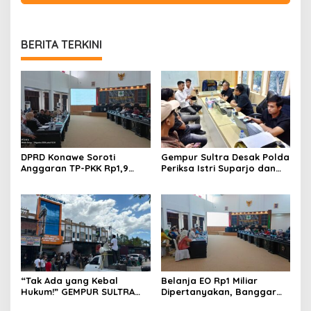
BERITA TERKINI
DPRD Konawe Soroti
Gempur Sultra Desak Polda
Anggaran TP-PKK Rp1,9
Periksa Istri Suparjo dan
Miliar, Jangan APBD Habis
Segera Tahan Tersangka
untuk Perjalanan Dinas
Kasus Tambang Ilegal
“Tak Ada yang Kebal
Belanja EO Rp1 Miliar
Hukum!” GEMPUR SULTRA
Dipertanyakan, Banggar
Geruduk Kantor Fajar S
Minta Anggaran Dinas