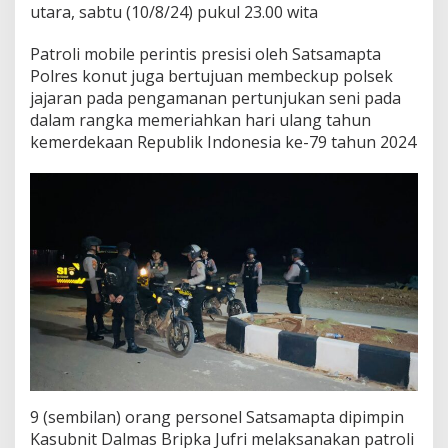
utara, sabtu (10/8/24) pukul 23.00 wita
i
M
o
Patroli mobile perintis presisi oleh Satsamapta
b
Polres konut juga bertujuan membeckup polsek
i
jajaran pada pengamanan pertunjukan seni pada
l
dalam rangka memeriahkan hari ulang tahun
e
P
kemerdekaan Republik Indonesia ke-79 tahun 2024
e
r
i
n
t
i
s
P
r
e
s
i
s
i
9 (sembilan) orang personel Satsamapta dipimpin
Kasubnit Dalmas Bripka Jufri melaksanakan patroli