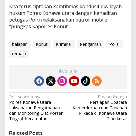
Kita terus ciptakan kamtibmas kondusif diwilayah
hukum Polres Konawe utara dengan kehadiran
petugas Polri melaksanakan patroli mobile
“pungkas Kapolres Konut
balapan
Konut
Kriminal
Pengaman
Polisi
remaja
Ikuti Kami
N
Pos sebelumnya
Pos berikutnya
Polres Konawe Utara
Persiapan Upacara
a
Laksanakan Pengamanan
Kemerdekaan dan Tahapan
v
dan Monitoring Giat Porseni
Pilkada di Konawe Utara
Tingkat Kecamatan
Diperketat
i
g
Related Posts