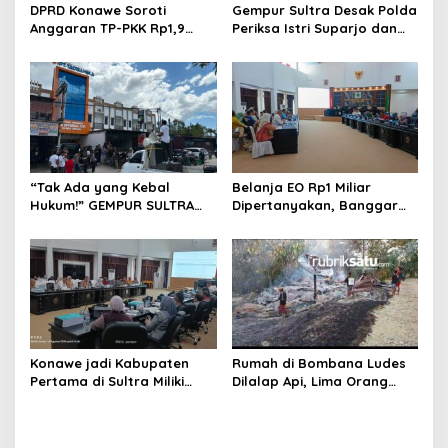
DPRD Konawe Soroti
Gempur Sultra Desak Polda
Anggaran TP-PKK Rp1,9
Periksa Istri Suparjo dan
Miliar, Jangan APBD Habis
Segera Tahan Tersangka
untuk Perjalanan Dinas
Kasus Tambang Ilegal
“Tak Ada yang Kebal
Belanja EO Rp1 Miliar
Hukum!” GEMPUR SULTRA
Dipertanyakan, Banggar
Geruduk Kantor Fajar S
Minta Anggaran Dinas
Tanawali dan PT
Pariwisata Konawe
Tadisangka, Siap Kuasai
Dirasionalisasi
Lahan Puuwatu
Konawe jadi Kabupaten
Rumah di Bombana Ludes
Pertama di Sultra Miliki
Dilalap Api, Lima Orang
Aplikasi Perpustakaan
Satu Keluarga Meninggal
Digital, DPRD Restui
Dunia
Anggaran Rp200 Juta