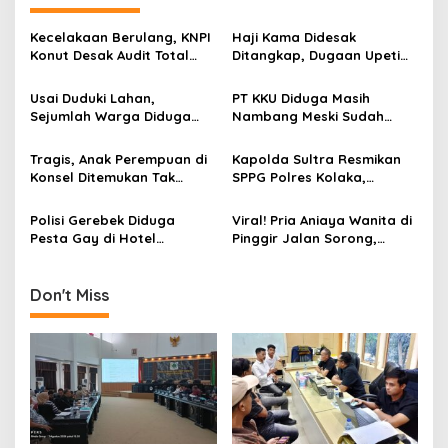
a
s
Kecelakaan Berulang, KNPI
Haji Kama Didesak
Konut Desak Audit Total
Ditangkap, Dugaan Upeti
i
dan Hentikan Hauling PT
Rp17,5 Juta/Hari Mencuat
p
SPL
di Tambang Emas Ilegal
Usai Duduki Lahan,
PT KKU Diduga Masih
Bombana
Sejumlah Warga Diduga
Nambang Meski Sudah
o
Panen Sawit PT SJAP, Polisi
Disegel Satgas Halilinta
s
Turun Tangan
Tragis, Anak Perempuan di
Kapolda Sultra Resmikan
Konsel Ditemukan Tak
SPPG Polres Kolaka,
Bernyawa dalam Karung
Dorong Peningkatan Gizi
Anak Sekolah
Polisi Gerebek Diduga
Viral! Pria Aniaya Wanita di
Pesta Gay di Hotel
Pinggir Jalan Sorong,
Kawasan Puncak Bogor,
Pelaku Diringkus dan
Puluhan Pria Terjaring
Dihadiahi Timah Panas
dalam Kondisi Bugil
Don't Miss