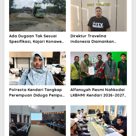
s
i
p
o
s
Ada Dugaan Tak Sesuai
Direktur Travelina
Spesifikasi, Kajari Konawe
Indonesia Diamankan
Minta Proyek Pagar
Polresta Kendari, Kasus
Rupbasan Rp1,9 Miliar
Penelantaran Jemaah
Dihentikan
Umrah Masuk Babak Baru
Polresta Kendari Tangkap
Alfansyah Resmi Nahkodai
Perempuan Diduga Penipu
LKBHMI Kendari 2026–2027,
Proyek, Korban Rugi
Bidik Penguatan Advokasi
Rp588,1 Juta
Hukum