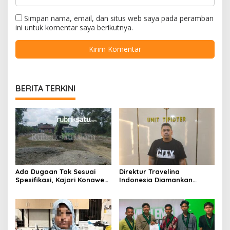
Simpan nama, email, dan situs web saya pada peramban
ini untuk komentar saya berikutnya.
BERITA TERKINI
Ada Dugaan Tak Sesuai
Direktur Travelina
Spesifikasi, Kajari Konawe
Indonesia Diamankan
Minta Proyek Pagar
Polresta Kendari, Kasus
Rupbasan Rp1,9 Miliar
Penelantaran Jemaah
Dihentikan
Umrah Masuk Babak Baru