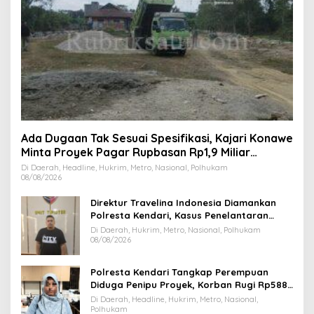
Ada Dugaan Tak Sesuai Spesifikasi, Kajari Konawe
Minta Proyek Pagar Rupbasan Rp1,9 Miliar
Dihentikan
Di Daerah, Headline, Hukrim, Metro, Nasional, Polhukam
08/08/2026
Direktur Travelina Indonesia Diamankan
Polresta Kendari, Kasus Penelantaran
Jemaah Umrah Masuk Babak Baru
Di Daerah, Hukrim, Metro, Nasional, Polhukam
08/08/2026
Polresta Kendari Tangkap Perempuan
Diduga Penipu Proyek, Korban Rugi Rp588,1
Juta
Di Daerah, Headline, Hukrim, Metro, Nasional,
Polhukam