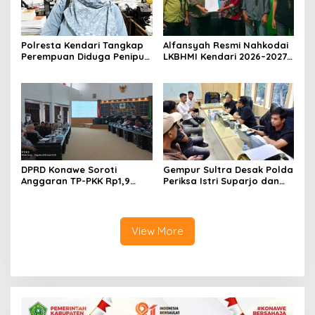
Polresta Kendari Tangkap
Alfansyah Resmi Nahkodai
Perempuan Diduga Penipu
LKBHMI Kendari 2026–2027,
Proyek, Korban Rugi
Bidik Penguatan Advokasi
Rp588,1 Juta
Hukum
DPRD Konawe Soroti
Gempur Sultra Desak Polda
Anggaran TP-PKK Rp1,9
Periksa Istri Suparjo dan
Miliar, Jangan APBD Habis
Segera Tahan Tersangka
untuk Perjalanan Dinas
Kasus Tambang Ilegal
View More