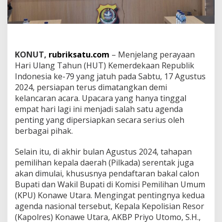
r
d
e
k
a
a
KONUT,
rubriksatu.com
– Menjelang perayaan
n
Hari Ulang Tahun (HUT) Kemerdekaan Republik
d
Indonesia ke-79 yang jatuh pada Sabtu, 17 Agustus
a
n
2024, persiapan terus dimatangkan demi
T
kelancaran acara. Upacara yang hanya tinggal
a
empat hari lagi ini menjadi salah satu agenda
h
penting yang dipersiapkan secara serius oleh
a
berbagai pihak.
p
a
n
Selain itu, di akhir bulan Agustus 2024, tahapan
P
pemilihan kepala daerah (Pilkada) serentak juga
i
akan dimulai, khususnya pendaftaran bakal calon
l
Bupati dan Wakil Bupati di Komisi Pemilihan Umum
k
a
(KPU) Konawe Utara. Mengingat pentingnya kedua
d
agenda nasional tersebut, Kepala Kepolisian Resor
a
(Kapolres) Konawe Utara, AKBP Priyo Utomo, S.H.,
d