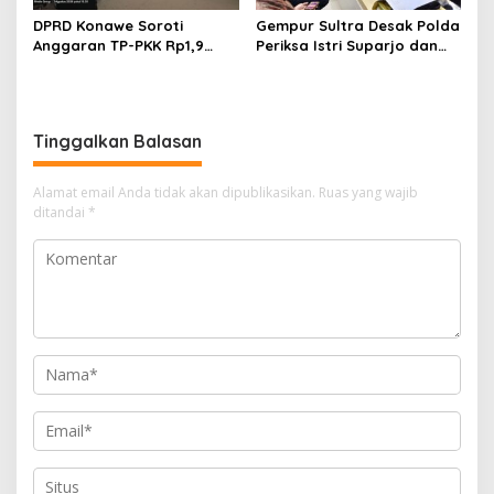
DPRD Konawe Soroti
Gempur Sultra Desak Polda
Anggaran TP-PKK Rp1,9
Periksa Istri Suparjo dan
Miliar, Jangan APBD Habis
Segera Tahan Tersangka
untuk Perjalanan Dinas
Kasus Tambang Ilegal
Tinggalkan Balasan
Alamat email Anda tidak akan dipublikasikan.
Ruas yang wajib
ditandai
*