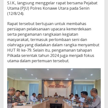
S.I.K., langsung menggelar rapat bersama Pejabat
i
K
Utama (PJU) Polres Konawe Utara pada Senin
o
(12/8/24).
n
a
Rapat tersebut bertujuan untuk membahas
w
persiapan pelaksanaan upacara kemerdekaan
e
U
serta pengamanan rangkaian kegiatan
t
masyarakat, termasuk perlombaan seni dan
a
olahraga yang diadakan dalam rangka menyambut
r
HUT RI ke-79. Selain itu, pengamanan tahapan
a
Pilkada serentak tahun 2024 juga menjadi fokus
D
i
utama dalam pertemuan tersebut.
p
e
r
k
e
t
a
t