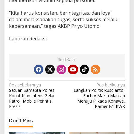
memberikan vitamin kepada personel.
“Kita harus konsisten, berintegritas, dan loyal
dalam melaksanakan tugas, serta sukses melalui
kebersamaan,” tegas AKBP Priyo Utomo.
Laporan Redaksi
Ikuti Kami
N
Pos sebelumnya
Pos berikutnya
Satuan Samapta Polres
Langkah Politik Rusdianto-
a
Konut Kian Intens Gelar
Fachry Makin Mantap
v
Patroli Mobile Perintis
Menuju Pilkada Konawe,
Presisi
Pamer B1-KWK
i
g
Don't Miss
a