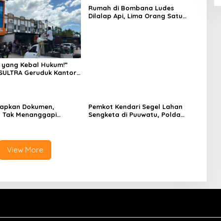
Rumah di Bombana Ludes
Dilalap Api, Lima Orang Satu
Keluarga Meninggal Dunia
 yang Kebal Hukum!”
SULTRA Geruduk Kantor
Tanawali dan PT
ka, Siap Kuasai Lahan
iapkan Dokumen,
Pemkot Kendari Segel Lahan
 Tak Menanggapi
Sengketa di Puuwatu, Polda
an Adu Data
Sultra Didesak Bergerak Cepat
View More