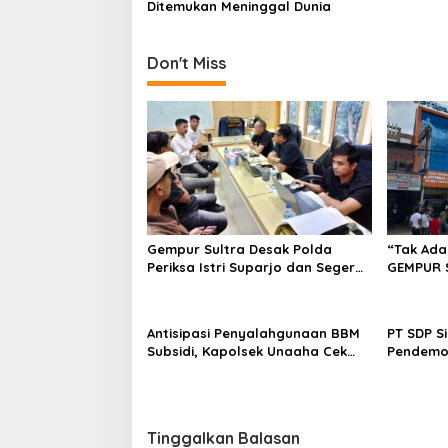
p
Ditemukan Meninggal Dunia
o
s
Don't Miss
Gempur Sultra Desak Polda
“Tak Ada
Periksa Istri Suparjo dan Segera
GEMPUR 
Tahan Tersangka Kasus Tambang
Fajar S 
Ilegal
Tadisang
Puuwatu
Antisipasi Penyalahgunaan BBM
PT SDP S
Subsidi, Kapolsek Unaaha Cek
Pendemo
Langsung Pengisian di SPBU
Tantang
Tinggalkan Balasan