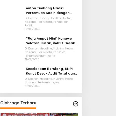
Anton Timbang Hadiri
Pertemuan Kadin dengan
Presiden Prabowo, Bawa Misi
Di Daerah, Ekobis, Headline, Metro,
Nasional, Pariwisata, Pendidikan,
Majukan Ekonomi Sultra
Politik
02/08/2026
“Raja Ampat Mini” Konawe
Selatan Rusak, KARST Desak
Gubernur Evaluasi Total
Di Daerah, Headline, Hukrim, Metro,
Nasional, Pariwisata, Peristiwa,
Dispar Sultra
Pertambangan, Politik
31/07/2026
Kecelakaan Berulang, KNPI
Konut Desak Audit Total dan
Hentikan Hauling PT SPL
Di Daerah, Headline, Hukrim, Metro,
Nasional, Pertambangan
27/07/2026
Olahraga Terbaru