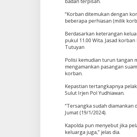
badan terpisah.
r
i
“Korban ditemukan dengan kond
beberapa perhiasan (milik korba
Berdasarkan keterangan kelu
pukul 11.00 Wita. Jasad korba
Tutuyan
Polisi kemudian turun tangan 
mengamankan pasangan suami i
korban.
Kepastian tertangkapnya pelak
Sulut Irjen Pol Yudhiawan.
“Tersangka sudah diamankan dan
Jumat (19/1/2024).
Kapolda pun menyebut jika pela
keluarga juga,” jelas dia.