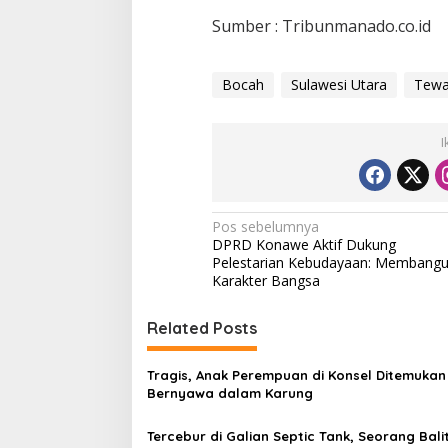
Sumber : Tribunmanado.co.id
Bocah
Sulawesi Utara
Tew
I
N
Pos sebelumnya
DPRD Konawe Aktif Dukung
a
Pelestarian Kebudayaan: Membang
v
Karakter Bangsa
i
Related Posts
g
a
Tragis, Anak Perempuan di Konsel Ditemukan
s
Bernyawa dalam Karung
i
Tercebur di Galian Septic Tank, Seorang Bali