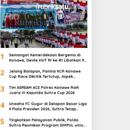
1
Semangat Kemerdekaan Bergema di
Konawe, Devile HUT RI ke-81 Libatkan 98
Barisan
2
Jelang Balapan, Panitia KCR Konawe
Cup Race Dikritik Tertutup, Aspek
Keselamatan Dipertanyakan
3
Tim ASREAM ACE Polres Konawe Raih
Juara III Kapolda Sultra Cup 2026
4
Unaaha FC Gugur di Delapan Besar Liga
4 Piala Presiden 2026, Sultra Tetap
Bangga
5
Tingkatkan Pelayanan Publik, Polda
Sultra Resmikan Program SIMPUL untuk