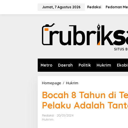
L
e
Jumat, 7 Agustus 2026
Redaksi
Pedoman Med
w
a
t
i
k
e
k
o
n
t
e
Metro
Daerah
Politik
Hukrim
Ekobi
n
Homepage
/
Hukrim
B
o
Bocah 8 Tahun di T
c
a
Pelaku Adalah Tant
h
8
T
Redaksi
20/01/2024
a
Hukrim
h