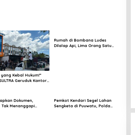
Rumah di Bombana Ludes
Dilalap Api, Lima Orang Satu
Keluarga Meninggal Dunia
 yang Kebal Hukum!”
SULTRA Geruduk Kantor
Tanawali dan PT
ka, Siap Kuasai Lahan
iapkan Dokumen,
Pemkot Kendari Segel Lahan
 Tak Menanggapi
Sengketa di Puuwatu, Polda
an Adu Data
Sultra Didesak Bergerak Cepat