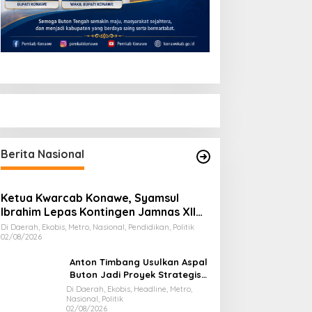
Berita Nasional
Ketua Kwarcab Konawe, Syamsul
Ibrahim Lepas Kontingen Jamnas XII
2026
Di Daerah, Ekobis, Metro, Nasional, Pendidikan, Politik
02/08/2026
Anton Timbang Usulkan Aspal
Buton Jadi Proyek Strategis
Nasional
Di Daerah, Ekobis, Headline, Metro,
Nasional, Politik
02/08/2026