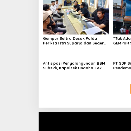
Gempur Sultra Desak Polda
“Tak Ada
Periksa Istri Suparjo dan Segera
GEMPUR 
Tahan Tersangka Kasus Tambang
Fajar S 
Ilegal
Tadisang
Puuwatu
Antisipasi Penyalahgunaan BBM
PT SDP S
Subsidi, Kapolsek Unaaha Cek
Pendemo
Langsung Pengisian di SPBU
Tantang