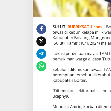
P
e
l
a
k
u
SULUT
,
RUBRIKSATU.com
– Bo
A
tewas di kebun kelapa milik wa
d
a
Kabupaten Bolaang Monggondow
l
(Sulut), Kamis (18/1/2024) mala
a
h
Lokasi penemuan mayat TAM ber
T
pemukiman warga di desa Tutuya
a
n
t
Sebelum ditemukan tewas, TAM
e
perempuan tersebut diketahui 
n
Kabupaten Boltim.
y
a
“Ditemukan sekitar habis shola
S
e
ucapnya.
n
d
Menurut Amrin, korban ditemu
i