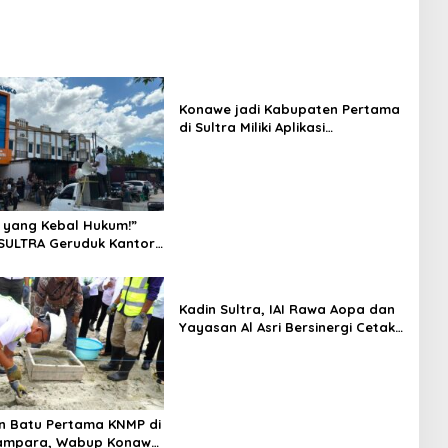
Konawe jadi Kabupaten Pertama
di Sultra Miliki Aplikasi
Perpustakaan Digital, DPRD
Restui Anggaran Rp200 Juta
 yang Kebal Hukum!”
SULTRA Geruduk Kantor
Tanawali dan PT
ka, Siap Kuasai Lahan
Kadin Sultra, IAI Rawa Aopa dan
Yayasan Al Asri Bersinergi Cetak
Lulusan Siap Kerja
n Batu Pertama KNMP di
ampara, Wabup Konawe