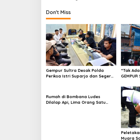
i
g
Don't Miss
a
s
i
p
o
s
Gempur Sultra Desak Polda
“Tak Ada
Periksa Istri Suparjo dan Segera
GEMPUR 
Tahan Tersangka Kasus Tambang
Fajar S 
Ilegal
Tadisang
Puuwatu
Rumah di Bombana Ludes
Dilalap Api, Lima Orang Satu
Keluarga Meninggal Dunia
Peletaka
Muara S