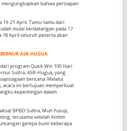
, mengungkapkan bahwa persiapan
 19-21 April. Tamu-tamu dari
sudah mulai berdatangan pada 17
a 18 April seluruh peserta akan
GUBERNUR ASR-HUGUA
dari program Quick Win 100 Hari
rnur Sultra, ASR-Hugua, yang
iapsiagaan bencana. Melalui
an, acara ini bertujuan memperkuat
angku kepentingan dalam
aksa) BPBD Sultra, Muh Yusup,
nting, terutama setelah Koltim
i guncangan gempa bumi beberapa