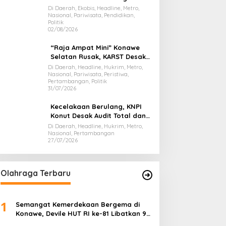
Presiden Prabowo, Bawa Misi
Di Daerah, Ekobis, Headline, Metro,
Nasional, Pariwisata, Pendidikan,
Majukan Ekonomi Sultra
Politik
02/08/2026
“Raja Ampat Mini” Konawe
Selatan Rusak, KARST Desak
Gubernur Evaluasi Total
Di Daerah, Headline, Hukrim, Metro,
Nasional, Pariwisata, Peristiwa,
Dispar Sultra
Pertambangan, Politik
31/07/2026
Kecelakaan Berulang, KNPI
Konut Desak Audit Total dan
Hentikan Hauling PT SPL
Di Daerah, Headline, Hukrim, Metro,
Nasional, Pertambangan
27/07/2026
Olahraga Terbaru
1
Semangat Kemerdekaan Bergema di
Konawe, Devile HUT RI ke-81 Libatkan 98
Barisan