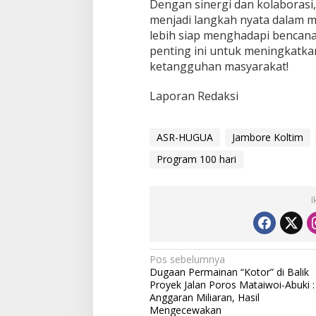
Dengan sinergi dan kolaboras
menjadi langkah nyata dalam 
lebih siap menghadapi bencan
penting ini untuk meningkatka
ketangguhan masyarakat!
Laporan Redaksi
ASR-HUGUA
Jambore Koltim
Program 100 hari
I
N
Pos sebelumnya
Dugaan Permainan “Kotor” di Balik
a
Proyek Jalan Poros Mataiwoi-Abuki :
v
Anggaran Miliaran, Hasil
Mengecewakan