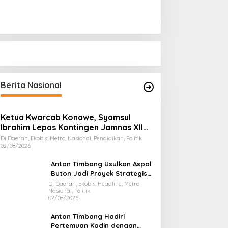
Berita Nasional
Ketua Kwarcab Konawe, Syamsul
Ibrahim Lepas Kontingen Jamnas XII
2026
Di Daerah, Ekobis, Metro, Nasional, Pendidikan, Politik
02/08/2026
Anton Timbang Usulkan Aspal
Buton Jadi Proyek Strategis
Nasional
Di Daerah, Ekobis, Headline, Metro,
Nasional, Politik
02/08/2026
Anton Timbang Hadiri
Pertemuan Kadin dengan