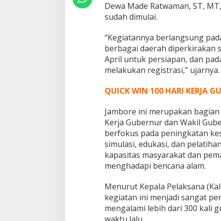
T
Dewa Made Ratwaman, ST, MT
i
sudah dimulai.
m
u
“Kegiatannya berlangsung pada
r
berbagai daerah diperkirakan 
April untuk persiapan, dan pad
melakukan registrasi,” ujarnya.
QUICK WIN 100 HARI KERJA 
Jambore ini merupakan bagian 
Kerja Gubernur dan Wakil Gube
berfokus pada peningkatan kes
simulasi, edukasi, dan pelatih
kapasitas masyarakat dan pem
menghadapi bencana alam.
Menurut Kepala Pelaksana (Kal
kegiatan ini menjadi sangat pe
mengalami lebih dari 300 kal
waktu lalu.