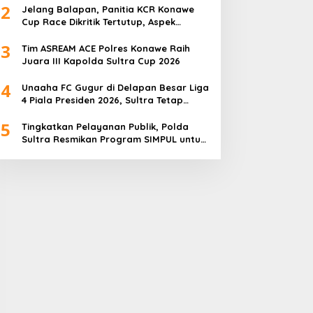
2
Jelang Balapan, Panitia KCR Konawe
Cup Race Dikritik Tertutup, Aspek
Keselamatan Dipertanyakan
3
Tim ASREAM ACE Polres Konawe Raih
Juara III Kapolda Sultra Cup 2026
4
Unaaha FC Gugur di Delapan Besar Liga
4 Piala Presiden 2026, Sultra Tetap
Bangga
5
Tingkatkan Pelayanan Publik, Polda
Sultra Resmikan Program SIMPUL untuk
Masyarakat Pesisir