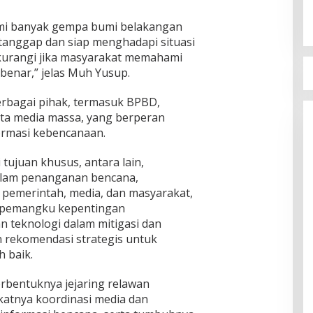
lami banyak gempa bumi belakangan
h tanggap dan siap menghadapi situasi
dikurangi jika masyarakat memahami
benar,” jelas Muh Yusup.
erbagai pihak, termasuk BPBD,
rta media massa, yang berperan
ormasi kebencanaan.
 tujuan khusus, antara lain,
alam penanganan bencana,
pemerintah, media, dan masyarakat,
 pemangku kepentingan
 teknologi dalam mitigasi dan
 rekomendasi strategis untuk
 baik.
terbentuknya jejaring relawan
katnya koordinasi media dan