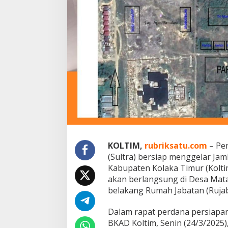
a
n
M
a
s
y
a
r
a
k
a
t
S
i
a
g
KOLTIM,
rubriksatu.com
– Pem
a
(Sultra) bersiap menggelar Ja
d
Kabupaten Kolaka Timur (Koltim
i
K
akan berlangsung di Desa Mata
o
belakang Rumah Jabatan (Rujab
l
a
Dalam rapat perdana persiapan 
k
BKAD Koltim, Senin (24/3/2025)
a