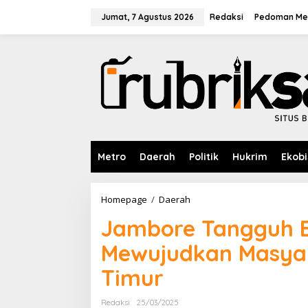
L
e
Jumat, 7 Agustus 2026
Redaksi
Pedoman Med
w
a
t
i
k
e
k
o
n
t
e
Metro
Daerah
Politik
Hukrim
Ekobi
n
Homepage
/
Daerah
J
a
Jambore Tangguh B
m
b
Mewujudkan Masyar
o
r
Timur
e
T
a
Redaksi
25/03/2025