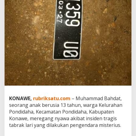
t
i
:
P
o
l
i
s
i
K
e
j
a
r
P
e
l
a
KONAWE,
rubriksatu.com
– Muhammad Bahdat,
k
seorang anak berusia 13 tahun, warga Kelurahan
u
Pondidaha, Kecamatan Pondidaha, Kabupaten
T
Konawe, meregang nyawa akibat insiden tragis
a
b
tabrak lari yang dilakukan pengendara misterius.
r
a