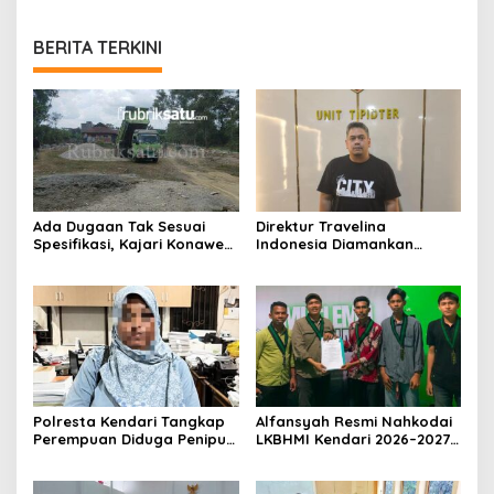
BERITA TERKINI
Ada Dugaan Tak Sesuai
Direktur Travelina
Spesifikasi, Kajari Konawe
Indonesia Diamankan
Minta Proyek Pagar
Polresta Kendari, Kasus
Rupbasan Rp1,9 Miliar
Penelantaran Jemaah
Dihentikan
Umrah Masuk Babak Baru
Polresta Kendari Tangkap
Alfansyah Resmi Nahkodai
Perempuan Diduga Penipu
LKBHMI Kendari 2026–2027,
Proyek, Korban Rugi
Bidik Penguatan Advokasi
Rp588,1 Juta
Hukum