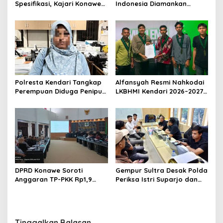
Spesifikasi, Kajari Konawe
Indonesia Diamankan
Minta Proyek Pagar
Polresta Kendari, Kasus
Rupbasan Rp1,9 Miliar
Penelantaran Jemaah
Dihentikan
Umrah Masuk Babak Baru
Polresta Kendari Tangkap
Alfansyah Resmi Nahkodai
Perempuan Diduga Penipu
LKBHMI Kendari 2026–2027,
Proyek, Korban Rugi
Bidik Penguatan Advokasi
Rp588,1 Juta
Hukum
DPRD Konawe Soroti
Gempur Sultra Desak Polda
Anggaran TP-PKK Rp1,9
Periksa Istri Suparjo dan
Miliar, Jangan APBD Habis
Segera Tahan Tersangka
untuk Perjalanan Dinas
Kasus Tambang Ilegal
Tinggalkan Balasan