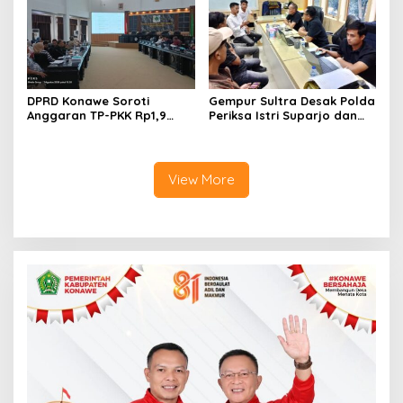
DPRD Konawe Soroti
Gempur Sultra Desak Polda
Anggaran TP-PKK Rp1,9
Periksa Istri Suparjo dan
Miliar, Jangan APBD Habis
Segera Tahan Tersangka
untuk Perjalanan Dinas
Kasus Tambang Ilegal
View More