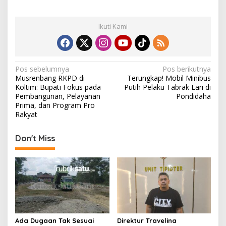
Ikuti Kami
N
Pos sebelumnya
Pos berikutnya
Musrenbang RKPD di
Terungkap! Mobil Minibus
a
Koltim: Bupati Fokus pada
Putih Pelaku Tabrak Lari di
v
Pembangunan, Pelayanan
Pondidaha
Prima, dan Program Pro
i
Rakyat
g
Don't Miss
a
s
i
p
o
s
Ada Dugaan Tak Sesuai
Direktur Travelina