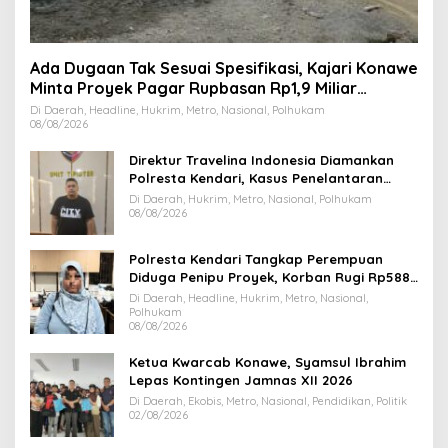
Ada Dugaan Tak Sesuai Spesifikasi, Kajari Konawe
Minta Proyek Pagar Rupbasan Rp1,9 Miliar
Dihentikan
Di Daerah, Headline, Hukrim, Metro, Nasional, Polhukam
08/08/2026
Direktur Travelina Indonesia Diamankan
Polresta Kendari, Kasus Penelantaran
Jemaah Umrah Masuk Babak Baru
Di Daerah, Hukrim, Metro, Nasional, Polhukam
08/08/2026
Polresta Kendari Tangkap Perempuan
Diduga Penipu Proyek, Korban Rugi Rp588,1
Juta
Di Daerah, Headline, Hukrim, Metro, Nasional,
Polhukam
08/08/2026
Ketua Kwarcab Konawe, Syamsul Ibrahim
Lepas Kontingen Jamnas XII 2026
Di Daerah, Ekobis, Metro, Nasional, Pendidikan, Politik
02/08/2026