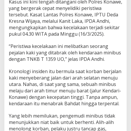
Kasus ini kini tengah ditangani oleh Polres Konawe,
k
yang bergerak cepat menyelidiki peristiwa
L
tersebut. Kasat Lantas Polres Konawe, IPTU Deda
a
r
Kresna Wijaya, melalui Kanit Laka, IPDA Andhi,
i
mengungkapkan bahwa kecelakaan terjadi sekitar
d
pukul 04.30 WITA pada Minggu (16/3/2025).
i
P
“Peristiwa kecelakaan ini melibatkan seorang
o
n
pejalan kaki yang ditabrak oleh kendaraan minibus
d
dengan TNKB T 1359 UO,” jelas IPDA Andhi.
i
d
Kronologi insiden itu bermula saat korban berjalan
a
kaki menyeberang jalan dari arah selatan menuju
h
a
utara. Nahas, di saat yang sama, sebuah minibus
melaju dari arah timur menuju barat (jalur Kendari-
Konawe) dengan kecepatan tinggi. Tanpa ampun,
kendaraan itu menabrak Bahdat hingga terpental.
Yang lebih memilukan, pengemudi minibus tidak
menunjukkan niat baik untuk berhenti. Alih-alih
menolong korban, pelaku justru tancap gas,