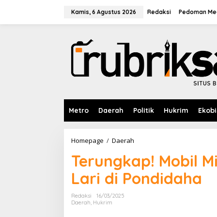
L
e
Kamis, 6 Agustus 2026
Redaksi
Pedoman Med
w
a
t
i
k
e
k
o
n
t
e
Metro
Daerah
Politik
Hukrim
Ekobi
n
Homepage
/
Daerah
T
e
Terungkap! Mobil M
r
u
Lari di Pondidaha
n
g
k
Redaksi
16/03/2025
a
Daerah
,
Hukrim
p