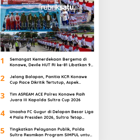
1
Semangat Kemerdekaan Bergema di
Konawe, Devile HUT RI ke-81 Libatkan 98
Barisan
2
Jelang Balapan, Panitia KCR Konawe
Cup Race Dikritik Tertutup, Aspek
Keselamatan Dipertanyakan
3
Tim ASREAM ACE Polres Konawe Raih
Juara III Kapolda Sultra Cup 2026
4
Unaaha FC Gugur di Delapan Besar Liga
4 Piala Presiden 2026, Sultra Tetap
Bangga
5
Tingkatkan Pelayanan Publik, Polda
Sultra Resmikan Program SIMPUL untuk