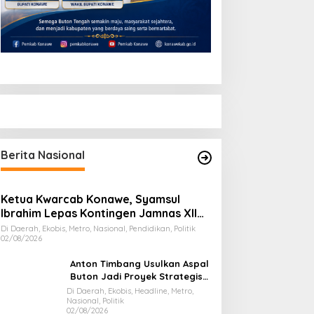
Berita Nasional
Ketua Kwarcab Konawe, Syamsul
Ibrahim Lepas Kontingen Jamnas XII
2026
Di Daerah, Ekobis, Metro, Nasional, Pendidikan, Politik
02/08/2026
Anton Timbang Usulkan Aspal
Buton Jadi Proyek Strategis
Nasional
Di Daerah, Ekobis, Headline, Metro,
Nasional, Politik
02/08/2026