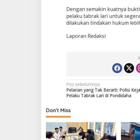
Dengan semakin kuatnya bukti 
pelaku tabrak lari untuk sege
dilakukan tindakan hukum lebih
Laporan Redaksi
I
N
Pos sebelumnya
Pelarian yang Tak Berarti: Polisi Keja
a
Pelaku Tabrak Lari di Pondidaha
v
i
Don't Miss
g
a
s