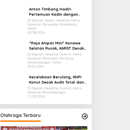
Anton Timbang Hadiri
Pertemuan Kadin dengan
Presiden Prabowo, Bawa Misi
Di Daerah, Ekobis, Headline, Metro,
Nasional, Pariwisata, Pendidikan,
Majukan Ekonomi Sultra
Politik
02/08/2026
“Raja Ampat Mini” Konawe
Selatan Rusak, KARST Desak
Gubernur Evaluasi Total
Di Daerah, Headline, Hukrim, Metro,
Nasional, Pariwisata, Peristiwa,
Dispar Sultra
Pertambangan, Politik
31/07/2026
Kecelakaan Berulang, KNPI
Konut Desak Audit Total dan
Hentikan Hauling PT SPL
Di Daerah, Headline, Hukrim, Metro,
Nasional, Pertambangan
27/07/2026
Olahraga Terbaru