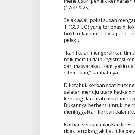
menelusuri pemilik kendaraan 
(17/3/2025).
Sejak awal, polisi sudah meng
T 1359 UO) yang terlepas di lo
bukti rekaman CCTV, aparat se
pelaku.
“Kami telah mengerahkan tim u
baik melalui data registrasi 
dari masyarakat. Kami yakin da
ditemukan,” tambahnya.
Diketahui, korban saat itu ten
selatan menuju utara ketika d
kencang dari arah timur menuju
Bukannya berhenti untuk menol
meninggalkan korban dalam kond
Korban sempat dilarikan ke R
tidak tertolong akibat luka para