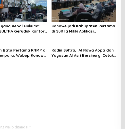
 yang Kebal Hukum!”
Konawe jadi Kabupaten Pertama
SULTRA Geruduk Kantor
di Sultra Miliki Aplikasi
Tanawali dan PT
Perpustakaan Digital, DPRD
ka, Siap Kuasai Lahan
Restui Anggaran Rp200 Juta
n Batu Pertama KNMP di
Kadin Sultra, IAI Rawa Aopa dan
ampara, Wabup Konawe
Yayasan Al Asri Bersinergi Cetak
a Jemput Program
Lulusan Siap Kerja
ng wajib ditandai
*