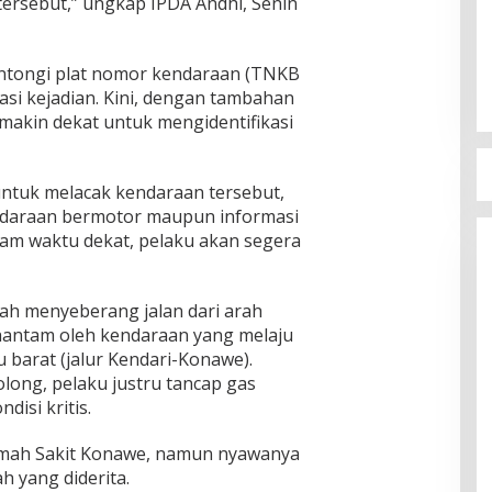
tersebut,” ungkap IPDA Andhi, Senin
antongi plat nomor kendaraan (TNKB
kasi kejadian. Kini, dengan tambahan
makin dekat untuk mengidentifikasi
ntuk melacak kendaraan tersebut,
kendaraan bermotor maupun informasi
lam waktu dekat, pelaku akan segera
gah menyeberang jalan dari arah
ihantam oleh kendaraan yang melaju
 barat (jalur Kendari-Konawe).
ong, pelaku justru tancap gas
isi kritis.
umah Sakit Konawe, namun nyawanya
h yang diderita.