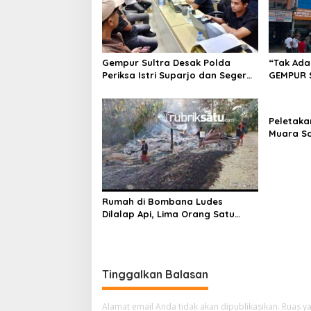
i
p
o
Gempur Sultra Desak Polda
“Tak Ada
s
Periksa Istri Suparjo dan Segera
GEMPUR 
Tahan Tersangka Kasus Tambang
Fajar S 
Ilegal
Tadisang
Puuwatu
Peletaka
Muara S
Ajak Des
Pusat
Rumah di Bombana Ludes
Dilalap Api, Lima Orang Satu
Keluarga Meninggal Dunia
Tinggalkan Balasan
Alamat email Anda tidak akan dipublikasikan.
Ruas ya