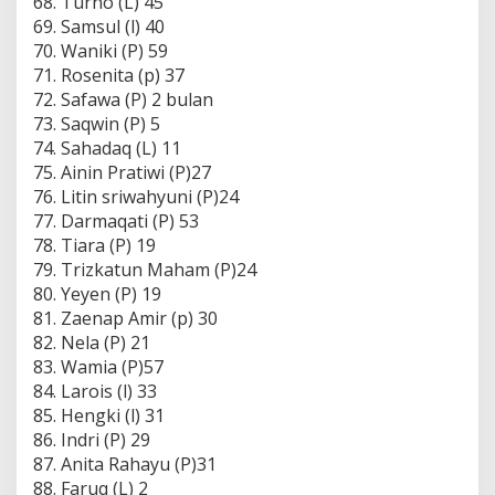
68. Turno (L) 45
69. Samsul (l) 40
70. Waniki (P) 59
71. Rosenita (p) 37
72. Safawa (P) 2 bulan
73. Saqwin (P) 5
74. Sahadaq (L) 11
75. Ainin Pratiwi (P)27
76. Litin sriwahyuni (P)24
77. Darmaqati (P) 53
78. Tiara (P) 19
79. Trizkatun Maham (P)24
80. Yeyen (P) 19
81. Zaenap Amir (p) 30
82. Nela (P) 21
83. Wamia (P)57
84. Larois (l) 33
85. Hengki (l) 31
86. Indri (P) 29
87. Anita Rahayu (P)31
88. Faruq (L) 2