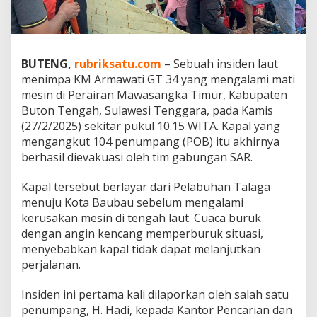
s
i
1
0
4
BUTENG,
rubriksatu.com
– Sebuah insiden laut
P
menimpa KM Armawati GT 34 yang mengalami mati
e
mesin di Perairan Mawasangka Timur, Kabupaten
n
Buton Tengah, Sulawesi Tenggara, pada Kamis
u
m
(27/2/2025) sekitar pukul 10.15 WITA. Kapal yang
p
mengangkut 104 penumpang (POB) itu akhirnya
a
berhasil dievakuasi oleh tim gabungan SAR.
n
g
Kapal tersebut berlayar dari Pelabuhan Talaga
K
M
menuju Kota Baubau sebelum mengalami
A
kerusakan mesin di tengah laut. Cuaca buruk
r
dengan angin kencang memperburuk situasi,
m
menyebabkan kapal tidak dapat melanjutkan
a
w
perjalanan.
a
t
Insiden ini pertama kali dilaporkan oleh salah satu
i
penumpang, H. Hadi, kepada Kantor Pencarian dan
y