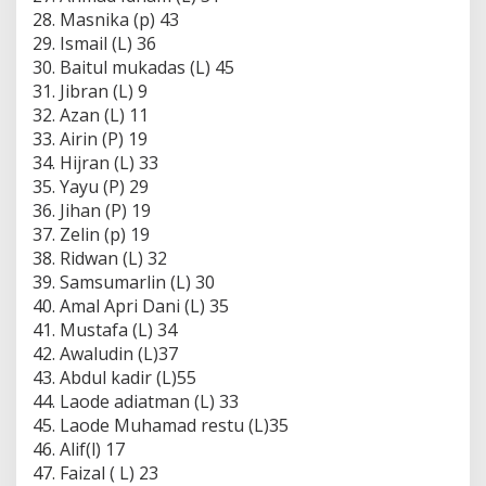
28. Masnika (p) 43
29. Ismail (L) 36
30. Baitul mukadas (L) 45
31. Jibran (L) 9
32. Azan (L) 11
33. Airin (P) 19
34. Hijran (L) 33
35. Yayu (P) 29
36. Jihan (P) 19
37. Zelin (p) 19
38. Ridwan (L) 32
39. Samsumarlin (L) 30
40. Amal Apri Dani (L) 35
41. Mustafa (L) 34
42. Awaludin (L)37
43. Abdul kadir (L)55
44. Laode adiatman (L) 33
45. Laode Muhamad restu (L)35
46. Alif(l) 17
47. Faizal ( L) 23