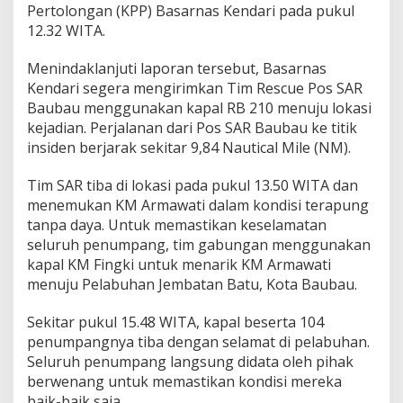
Pertolongan (KPP) Basarnas Kendari pada pukul
a
n
12.32 WITA.
g
A
Menindaklanjuti laporan tersebut, Basarnas
l
Kendari segera mengirimkan Tim Rescue Pos SAR
a
Baubau menggunakan kapal RB 210 menuju lokasi
m
i
kejadian. Perjalanan dari Pos SAR Baubau ke titik
M
insiden berjarak sekitar 9,84 Nautical Mile (NM).
a
t
Tim SAR tiba di lokasi pada pukul 13.50 WITA dan
i
menemukan KM Armawati dalam kondisi terapung
M
e
tanpa daya. Untuk memastikan keselamatan
s
seluruh penumpang, tim gabungan menggunakan
i
kapal KM Fingki untuk menarik KM Armawati
n
menuju Pelabuhan Jembatan Batu, Kota Baubau.
d
i
P
Sekitar pukul 15.48 WITA, kapal beserta 104
e
penumpangnya tiba dengan selamat di pelabuhan.
r
Seluruh penumpang langsung didata oleh pihak
a
berwenang untuk memastikan kondisi mereka
i
baik-baik saja.
r