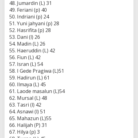
48. Jumardin (L) 31
49. Feriani (p) 40
50. Indriani (p) 24
51. Yuni jahyani (p) 28
52. Hasrifita (p) 28
53. Dani (l) 26
54. Madin (L) 26
55. Haeruddin (L) 42
56. Fiun (L) 42
57. Isran (L) 54
58. I Gede Pragiwa (L)51
59. Hadirun (L) 61
60. Ilmaya (L) 45
61. Laode masalun (L)54
62. Mursal (L) 48
63. Tasri (l) 42
64. Asnawi (l) 51
65. Mahazun (L)55
66. Halijah (P) 31
67. Hilya (p) 3