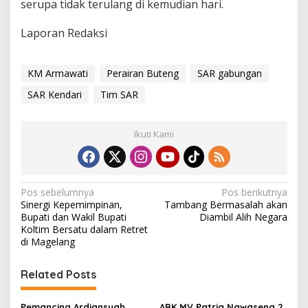
serupa tidak terulang di kemudian hari.
Laporan Redaksi
KM Armawati
Perairan Buteng
SAR gabungan
SAR Kendari
Tim SAR
Ikuti Kami
N
Pos sebelumnya
Pos berikutnya
Sinergi Kepemimpinan,
Tambang Bermasalah akan
a
Bupati dan Wakil Bupati
Diambil Alih Negara
v
Koltim Bersatu dalam Retret
di Magelang
i
g
Related Posts
a
Pemancing Ardiansyah
ABK MV Patria Nawasena 2