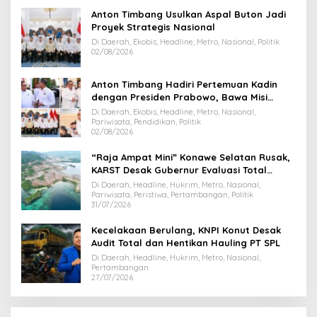
Anton Timbang Usulkan Aspal Buton Jadi
Proyek Strategis Nasional
Di Daerah, Ekobis, Headline, Metro, Nasional, Politik
02/08/2026
Anton Timbang Hadiri Pertemuan Kadin
dengan Presiden Prabowo, Bawa Misi
Majukan Ekonomi Sultra
Di Daerah, Ekobis, Headline, Metro, Nasional,
Pariwisata, Pendidikan, Politik
02/08/2026
“Raja Ampat Mini” Konawe Selatan Rusak,
KARST Desak Gubernur Evaluasi Total
Dispar Sultra
Di Daerah, Headline, Hukrim, Metro, Nasional,
Pariwisata, Peristiwa, Pertambangan, Politik
31/07/2026
Kecelakaan Berulang, KNPI Konut Desak
Audit Total dan Hentikan Hauling PT SPL
Di Daerah, Headline, Hukrim, Metro, Nasional,
Pertambangan
27/07/2026