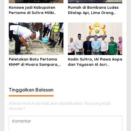
Konawe jadi Kabupaten
Rumah di Bombana Ludes
Pertama di Sultra Miliki
Dilalap Api, Lima Orang
Aplikasi Perpustakaan
Satu Keluarga Meninggal
Digital, DPRD Restui
Dunia
Anggaran Rp200 Juta
Peletakan Batu Pertama
Kadin Sultra, IAI Rawa Aopa
KNMP di Muara Sampara,
dan Yayasan Al Asri
Wabup Konawe Ajak Desa
Bersinergi Cetak Lulusan
Jemput Program Pusat
Siap Kerja
Tinggalkan Balasan
Alamat email Anda tidak akan dipublikasikan.
Ruas yang wajib
ditandai
*