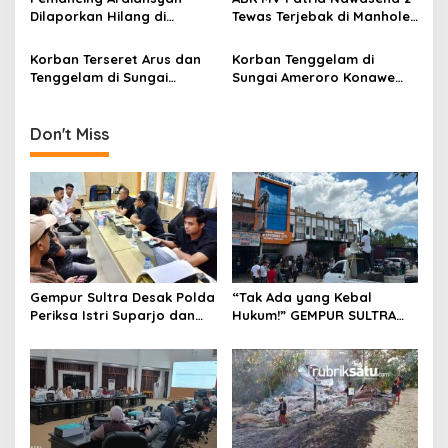
s
Dilaporkan Hilang di
Tewas Terjebak di Manhole
i
Perairan Bungkutoko
Palka Kapal di Pelabuhan
p
Kendari
Morosi
Korban Terseret Arus dan
Korban Tenggelam di
Tenggelam di Sungai
Sungai Ameroro Konawe
o
Karangbua Luwu Timur
Belum Ditemukan
s
Ditemukan Meninggal
Don't Miss
Gempur Sultra Desak Polda
“Tak Ada yang Kebal
Periksa Istri Suparjo dan
Hukum!” GEMPUR SULTRA
Segera Tahan Tersangka
Geruduk Kantor Fajar S
Kasus Tambang Ilegal
Tanawali dan PT
Tadisangka, Siap Kuasai
Lahan Puuwatu