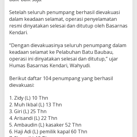
a
n
Setelah seluruh penumpang berhasil dievakuasi
B
dalam keadaan selamat, operasi penyelamatan
u
resmi dinyatakan selesai dan ditutup oleh Basarnas
t
Kendari.
e
n
g
“Dengan dievakuasinya seluruh penumpang dalam
keadaan selamat ke Pelabuhan Batu Baubau,
operasi ini dinyatakan selesai dan ditutup,” ujar
Humas Basarnas Kendari, Wahyudi.
Berikut daftar 104 penumpang yang berhasil
dievakuasi:
1. Zidy (L) 10 Thn
2. Muh Ikbal (L) 13 Thn
3. Giri (L) 25 Thn
4. Arisandi (L) 22 Thn
5. Ambaudin (L) kasaker 52 Thn
6. Haji Adi (L) pemilik kapal 60 Thn