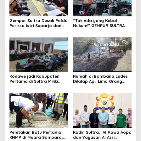
Gempur Sultra Desak Polda
“Tak Ada yang Kebal
Periksa Istri Suparjo dan
Hukum!” GEMPUR SULTRA
Segera Tahan Tersangka
Geruduk Kantor Fajar S
Kasus Tambang Ilegal
Tanawali dan PT
Tadisangka, Siap Kuasai
Lahan Puuwatu
Konawe jadi Kabupaten
Rumah di Bombana Ludes
Pertama di Sultra Miliki
Dilalap Api, Lima Orang
Aplikasi Perpustakaan
Satu Keluarga Meninggal
Digital, DPRD Restui
Dunia
Anggaran Rp200 Juta
Peletakan Batu Pertama
Kadin Sultra, IAI Rawa Aopa
KNMP di Muara Sampara,
dan Yayasan Al Asri