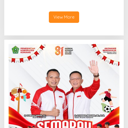
Wabup Konawe Ajak Desa
Bersinergi Cetak Lulusan
Jemput Program Pusat
Siap Kerja
View More