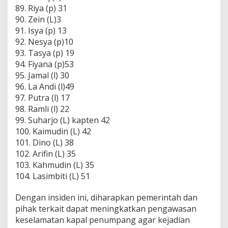
89. Riya (p) 31
90. Zein (L)3
91. Isya (p) 13
92. Nesya (p)10
93. Tasya (p) 19
94. Fiyana (p)53
95. Jamal (l) 30
96. La Andi (l)49
97. Putra (l) 17
98. Ramli (l) 22
99. Suharjo (L) kapten 42
100. Kaimudin (L) 42
101. Dino (L) 38
102. Arifin (L) 35
103. Kahmudin (L) 35
104. Lasimbiti (L) 51
Dengan insiden ini, diharapkan pemerintah dan
pihak terkait dapat meningkatkan pengawasan
keselamatan kapal penumpang agar kejadian