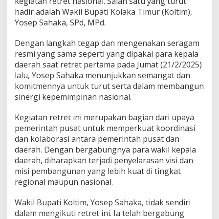
kegiatan retret nasional. Salah satu yang turut
m
hadir adalah Wakil Bupati Kolaka Timur (Koltim),
B
Yosep Sahaka, SPd, MPd.
e
r
Dengan langkah tegap dan mengenakan seragam
s
a
resmi yang sama seperti yang dipakai para kepala
t
daerah saat retret pertama pada Jumat (21/2/2025)
u
lalu, Yosep Sahaka menunjukkan semangat dan
d
komitmennya untuk turut serta dalam membangun
a
l
sinergi kepemimpinan nasional.
a
m
Kegiatan retret ini merupakan bagian dari upaya
R
pemerintah pusat untuk memperkuat koordinasi
e
dan kolaborasi antara pemerintah pusat dan
t
r
daerah. Dengan bergabungnya para wakil kepala
e
daerah, diharapkan terjadi penyelarasan visi dan
t
misi pembangunan yang lebih kuat di tingkat
d
regional maupun nasional.
i
M
a
Wakil Bupati Koltim, Yosep Sahaka, tidak sendiri
g
dalam mengikuti retret ini. Ia telah bergabung
e