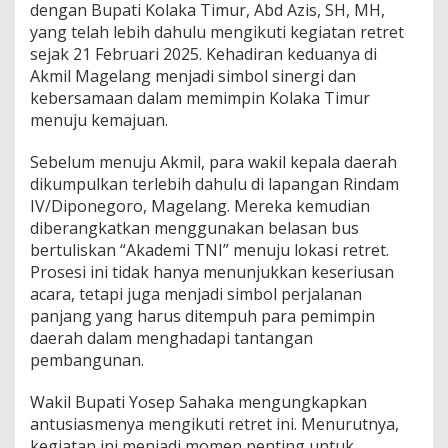
dengan Bupati Kolaka Timur, Abd Azis, SH, MH,
l
yang telah lebih dahulu mengikuti kegiatan retret
a
sejak 21 Februari 2025. Kehadiran keduanya di
n
g
Akmil Magelang menjadi simbol sinergi dan
kebersamaan dalam memimpin Kolaka Timur
menuju kemajuan.
Sebelum menuju Akmil, para wakil kepala daerah
dikumpulkan terlebih dahulu di lapangan Rindam
IV/Diponegoro, Magelang. Mereka kemudian
diberangkatkan menggunakan belasan bus
bertuliskan “Akademi TNI” menuju lokasi retret.
Prosesi ini tidak hanya menunjukkan keseriusan
acara, tetapi juga menjadi simbol perjalanan
panjang yang harus ditempuh para pemimpin
daerah dalam menghadapi tantangan
pembangunan.
Wakil Bupati Yosep Sahaka mengungkapkan
antusiasmenya mengikuti retret ini. Menurutnya,
kegiatan ini menjadi momen penting untuk