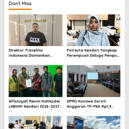
Don't Miss
a
s
i
p
o
s
Direktur Travelina
Polresta Kendari Tangkap
Indonesia Diamankan
Perempuan Diduga Penipu
Polresta Kendari, Kasus
Proyek, Korban Rugi
Penelantaran Jemaah
Rp588,1 Juta
Umrah Masuk Babak Baru
Alfansyah Resmi Nahkodai
DPRD Konawe Soroti
LKBHMI Kendari 2026–2027,
Anggaran TP-PKK Rp1,9
Bidik Penguatan Advokasi
Miliar, Jangan APBD Habis
Hukum
untuk Perjalanan Dinas