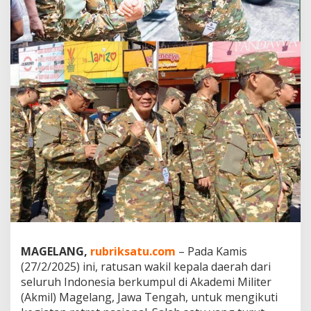
B
u
p
a
t
i
d
a
n
W
a
k
i
l
B
u
p
a
t
i
MAGELANG,
rubriksatu.com
– Pada Kamis
K
(27/2/2025) ini, ratusan wakil kepala daerah dari
o
seluruh Indonesia berkumpul di Akademi Militer
l
(Akmil) Magelang, Jawa Tengah, untuk mengikuti
t
i