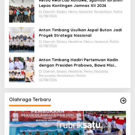
Ketua Kwarcab Konawe, Syamsul Ibrahim
Lepas Kontingen Jamnas XII 2026
Di Daerah, Ekobis, Metro, Nasional, Pendidikan, Politik
02/08/2026
Anton Timbang Usulkan Aspal Buton Jadi
Proyek Strategis Nasional
Di Daerah, Ekobis, Headline, Metro, Nasional, Politik
02/08/2026
Anton Timbang Hadiri Pertemuan Kadin
dengan Presiden Prabowo, Bawa Misi
Majukan Ekonomi Sultra
Di Daerah, Ekobis, Headline, Metro, Nasional,
Pariwisata, Pendidikan, Politik
02/08/2026
Olahraga Terbaru