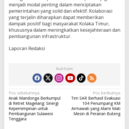
menjadi modal penting dalam menciptakan
pemerintahan yang solid dan efektif. Kolaborasi
yang terjalin diharapkan dapat memberikan
dampak positif bagi masyarakat Kolaka Timur,
khususnya dalam meningkatkan kesejahteraan dan
pembangunan infrastruktur.
Laporan Redaksi
Ikuti Kami
N
Pos sebelumnya
Pos berikutnya
Anak Mandonga Berkumpul
Tim SAR Berhasil Evakuasi
a
di Retret Magelang: Sinergi
104 Penumpang KM
v
Kepemimpinan untuk
Armawati yang Alami Mati
Pembangunan Sulawesi
Mesin di Perairan Buteng
i
Tenggara
g