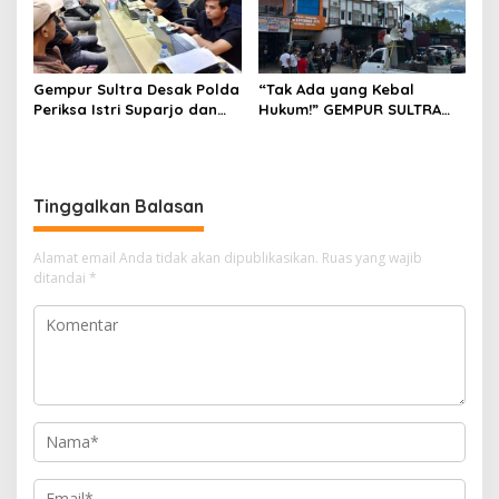
Gempur Sultra Desak Polda
“Tak Ada yang Kebal
Periksa Istri Suparjo dan
Hukum!” GEMPUR SULTRA
Segera Tahan Tersangka
Geruduk Kantor Fajar S
Kasus Tambang Ilegal
Tanawali dan PT
Tadisangka, Siap Kuasai
Lahan Puuwatu
Tinggalkan Balasan
Alamat email Anda tidak akan dipublikasikan.
Ruas yang wajib
ditandai
*