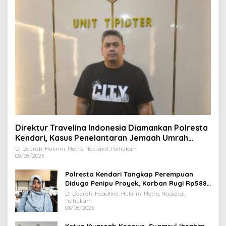
Direktur Travelina Indonesia Diamankan Polresta
Kendari, Kasus Penelantaran Jemaah Umrah
Masuk Babak Baru
Di Daerah, Hukrim, Metro, Nasional, Polhukam
08/08/2026
Polresta Kendari Tangkap Perempuan
Diduga Penipu Proyek, Korban Rugi Rp588,1
Juta
Di Daerah, Headline, Hukrim, Metro, Nasional,
Polhukam
08/08/2026