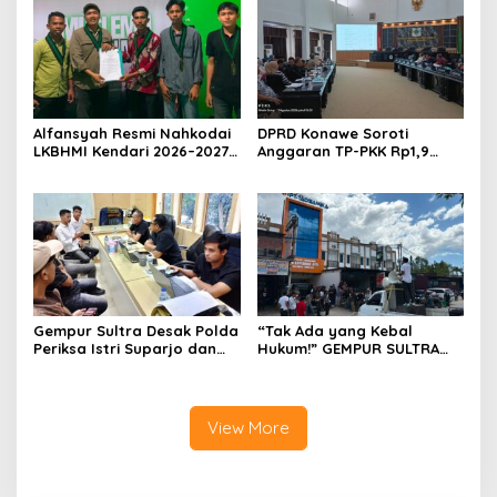
Umrah Masuk Babak Baru
Alfansyah Resmi Nahkodai
DPRD Konawe Soroti
LKBHMI Kendari 2026–2027,
Anggaran TP-PKK Rp1,9
Bidik Penguatan Advokasi
Miliar, Jangan APBD Habis
Hukum
untuk Perjalanan Dinas
Gempur Sultra Desak Polda
“Tak Ada yang Kebal
Periksa Istri Suparjo dan
Hukum!” GEMPUR SULTRA
Segera Tahan Tersangka
Geruduk Kantor Fajar S
Kasus Tambang Ilegal
Tanawali dan PT
Tadisangka, Siap Kuasai
Lahan Puuwatu
View More