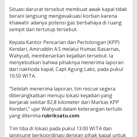
k
Situasi darurat tersebut membuat awak kapal tidak
a
K
berani langsung mengevakuasi korban karena
a
khawatir adanya potensi gas berbahaya di ruang
p
sempit dan tertutup tersebut.
a
l
Kepala Kantor Pencarian dan Pertolongan (KPP)
d
i
Kendari, Amiruddin A.S melalui Humas Basarnas,
P
Wahyudi, membenarkan kejadian tersebut. Ia
e
menyebutkan bahwa pihaknya menerima laporan
l
dari nakhoda kapal, Capt Agung Laks, pada pukul
a
10.50 WITA.
b
u
h
“Setelah menerima laporan, tim rescue segera
a
diberangkatkan menuju lokasi kejadian yang
n
berjarak sekitar 82,8 kilometer dari Markas KPP
M
Kendari,” ujar Wahyudi dalam keterangan tertulis
o
r
yang diterima
rubriksatu.com
.
o
s
Tim tiba di lokasi pada pukul 13.00 WITA dan
i
langsung berkoordinasi dengan pihak kapal untuk