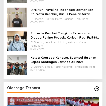
08/08/2026
Direktur Travelina Indonesia Diamankan
Polresta Kendari, Kasus Penelantaran
Jemaah Umrah Masuk Babak Baru
Di Daerah, Hukrim, Metro, Nasional, Polhukam
08/08/2026
Polresta Kendari Tangkap Perempuan
Diduga Penipu Proyek, Korban Rugi Rp588,1
Juta
Di Daerah, Headline, Hukrim, Metro, Nasional,
Polhukam
08/08/2026
Ketua Kwarcab Konawe, Syamsul Ibrahim
Lepas Kontingen Jamnas XII 2026
Di Daerah, Ekobis, Metro, Nasional, Pendidikan, Politik
02/08/2026
Olahraga Terbaru