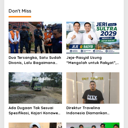
p
Mesin di Perairan Buteng
Don't Miss
o
s
Dua Tersangka, Satu Sudah
Jeje-Rasyid Usung
Divonis, Lalu Bagaimana
“Mengolah untuk Rakyat”,
Nasib Anugrah Anca?
Bidik Arah Baru Sultra
Menuju 2029
Ada Dugaan Tak Sesuai
Direktur Travelina
Spesifikasi, Kajari Konawe
Indonesia Diamankan
Minta Proyek Pagar
Polresta Kendari, Kasus
Rupbasan Rp1,9 Miliar
Penelantaran Jemaah