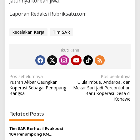
jatuhnya korban jiwa.
Laporan Redaksi Rubriksatu.com
kecelakan Kerja
Tim SAR
Ikuti Kami
N
Pos sebelumnya
Pos berikutnya
Yusran Akbar Gaungkan
Ululalimbue, Andaroa, dan
a
Koperasi Sebagai Penopang
Mekar Sari jadi Percontohan
v
Bangsa
Baru Koperasi Desa di
Konawe
i
g
Related Posts
a
s
Tim SAR Berhasil Evakuasi
104 Penumpang KM
i
Armawati yang Alami Mati