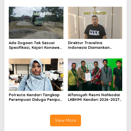
Nasib Anugrah Anca?
Bidik Arah Baru Sultra
Menuju 2029
Ada Dugaan Tak Sesuai
Direktur Travelina
Spesifikasi, Kajari Konawe
Indonesia Diamankan
Minta Proyek Pagar
Polresta Kendari, Kasus
Rupbasan Rp1,9 Miliar
Penelantaran Jemaah
Dihentikan
Umrah Masuk Babak Baru
Polresta Kendari Tangkap
Alfansyah Resmi Nahkodai
Perempuan Diduga Penipu
LKBHMI Kendari 2026–2027,
Proyek, Korban Rugi
Bidik Penguatan Advokasi
Rp588,1 Juta
Hukum
View More