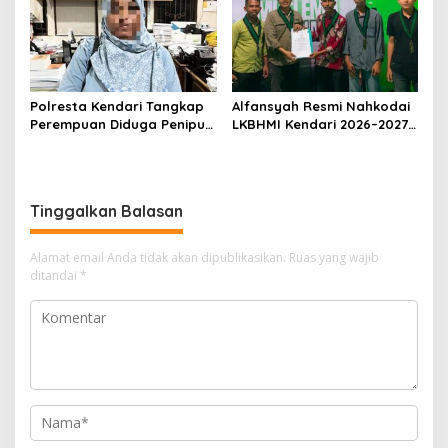
Dihentikan
Umrah Masuk Babak Baru
Polresta Kendari Tangkap
Alfansyah Resmi Nahkodai
Perempuan Diduga Penipu
LKBHMI Kendari 2026–2027,
Proyek, Korban Rugi
Bidik Penguatan Advokasi
Rp588,1 Juta
Hukum
Tinggalkan Balasan
Alamat email Anda tidak akan dipublikasikan.
Ruas yang wajib
ditandai
*