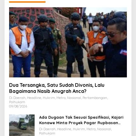
Dua Tersangka, Satu Sudah Divonis, Lalu
Bagaimana Nasib Anugrah Anca?
Di Daerah, Headline, Hukrim, Metro, Nasional, Pertambangan,
Polhukam
09/08/2026
Ada Dugaan Tak Sesuai Spesifikasi, Kajari
Konawe Minta Proyek Pagar Rupbasan
Rp1,9 Miliar Dihentikan
Di Daerah, Headline, Hukrim, Metro, Nasional,
Polhukam