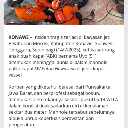
T
e
w
a
s
T
e
KONAWE
– Insiden tragis terjadi di kawasan jeti
r
Pelabuhan Morosi, Kabupaten Konawe, Sulawesi
j
Tenggara, Senin pagi (14/7/2025), ketika seorang
e
b
anak buah kapal (ABK) bernama Uyo (51)
a
ditemukan meninggal dunia di dalam manhole
k
palka kapal
MV Patria Nawasena 2
, jenis kapal
d
vessel.
i
M
a
Korban yang diketahui berasal dari Purwakarta,
n
Jawa Barat, dan berprofesi sebagai bosun,
h
ditemukan oleh rekannya sekitar pukul 06.19 WITA
o
dalam kondisi tidak sadarkan diri di kedalaman
l
e
sekitar dua meter. Manhole tersebut sebelumnya
P
dibuka untuk keperluan perawatan dan
a
pengecatan.
l