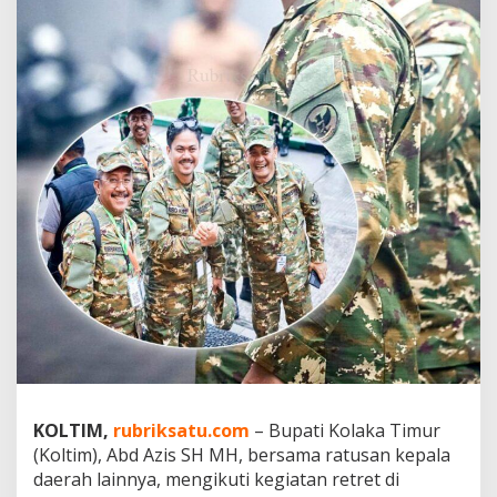
r
e
t
d
i
M
a
g
e
l
a
n
g
,
P
e
r
k
u
a
t
KOLTIM,
rubriksatu.com
– Bupati Kolaka Timur
S
i
(Koltim), Abd Azis SH MH, bersama ratusan kepala
n
daerah lainnya, mengikuti kegiatan retret di
e