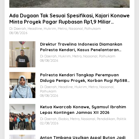
Ada Dugaan Tak Sesuai Spesifikasi, Kajari Konawe
Minta Proyek Pagar Rupbasan Rp1,9 Miliar
Dihentikan
Di Daerah, Headline, Hukrim, Metro, Nasional, Polhukam
08/08/2026
Direktur Travelina Indonesia Diamankan
Polresta Kendari, Kasus Penelantaran
Jemaah Umrah Masuk Babak Baru
Di Daerah, Hukrim, Metro, Nasional, Polhukam
08/08/2026
Polresta Kendari Tangkap Perempuan
Diduga Penipu Proyek, Korban Rugi Rp588,1
Juta
Di Daerah, Headline, Hukrim, Metro, Nasional,
Polhukam
08/08/2026
Ketua Kwarcab Konawe, Syamsul Ibrahim
Lepas Kontingen Jamnas XII 2026
Di Daerah, Ekobis, Metro, Nasional, Pendidikan, Politik
02/08/2026
Anton Timbang Usulkan Aspal Buton Jadi