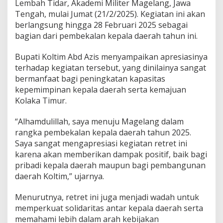
Lembah Tidar, Akademi Militer Magelang, Jawa
r
Tengah, mulai Jumat (21/2/2025). Kegiatan ini akan
g
berlangsung hingga 28 Februari 2025 sebagai
i
P
bagian dari pembekalan kepala daerah tahun ini.
u
s
Bupati Koltim Abd Azis menyampaikan apresiasinya
a
terhadap kegiatan tersebut, yang dinilainya sangat
t
bermanfaat bagi peningkatan kapasitas
d
a
kepemimpinan kepala daerah serta kemajuan
n
Kolaka Timur.
D
a
“Alhamdulillah, saya menuju Magelang dalam
e
rangka pembekalan kepala daerah tahun 2025.
r
a
Saya sangat mengapresiasi kegiatan retret ini
h
karena akan memberikan dampak positif, baik bagi
pribadi kepala daerah maupun bagi pembangunan
daerah Koltim,” ujarnya.
Menurutnya, retret ini juga menjadi wadah untuk
memperkuat solidaritas antar kepala daerah serta
memahami lebih dalam arah kebijakan