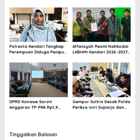
Minta Proyek Pagar
Polresta Kendari, Kasus
Rupbasan Rp1,9 Miliar
Penelantaran Jemaah
Dihentikan
Umrah Masuk Babak Baru
Polresta Kendari Tangkap
Alfansyah Resmi Nahkodai
Perempuan Diduga Penipu
LKBHMI Kendari 2026–2027,
Proyek, Korban Rugi
Bidik Penguatan Advokasi
Rp588,1 Juta
Hukum
DPRD Konawe Soroti
Gempur Sultra Desak Polda
Anggaran TP-PKK Rp1,9
Periksa Istri Suparjo dan
Miliar, Jangan APBD Habis
Segera Tahan Tersangka
untuk Perjalanan Dinas
Kasus Tambang Ilegal
Tinggalkan Balasan