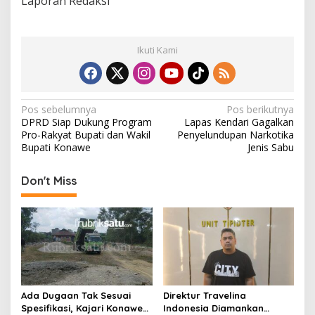
Laporan Redaksi
Ikuti Kami
N
Pos sebelumnya
Pos berikutnya
DPRD Siap Dukung Program
Lapas Kendari Gagalkan
a
Pro-Rakyat Bupati dan Wakil
Penyelundupan Narkotika
v
Bupati Konawe
Jenis Sabu
i
Don't Miss
g
a
s
i
p
o
Ada Dugaan Tak Sesuai
Direktur Travelina
s
Spesifikasi, Kajari Konawe
Indonesia Diamankan