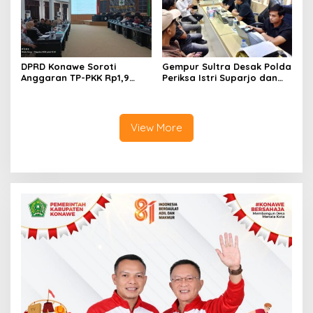
DPRD Konawe Soroti
Gempur Sultra Desak Polda
Anggaran TP-PKK Rp1,9
Periksa Istri Suparjo dan
Miliar, Jangan APBD Habis
Segera Tahan Tersangka
untuk Perjalanan Dinas
Kasus Tambang Ilegal
View More