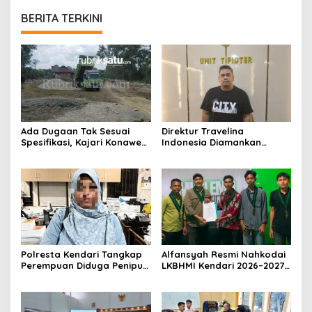
BERITA TERKINI
Ada Dugaan Tak Sesuai
Direktur Travelina
Spesifikasi, Kajari Konawe
Indonesia Diamankan
Minta Proyek Pagar
Polresta Kendari, Kasus
Rupbasan Rp1,9 Miliar
Penelantaran Jemaah
Dihentikan
Umrah Masuk Babak Baru
Polresta Kendari Tangkap
Alfansyah Resmi Nahkodai
Perempuan Diduga Penipu
LKBHMI Kendari 2026–2027,
Proyek, Korban Rugi
Bidik Penguatan Advokasi
Rp588,1 Juta
Hukum