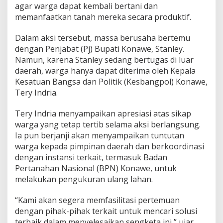
agar warga dapat kembali bertani dan
e
memanfaatkan tanah mereka secara produktif.
n
g
k
Dalam aksi tersebut, massa berusaha bertemu
e
dengan Penjabat (Pj) Bupati Konawe, Stanley.
t
Namun, karena Stanley sedang bertugas di luar
a
daerah, warga hanya dapat diterima oleh Kepala
L
a
Kesatuan Bangsa dan Politik (Kesbangpol) Konawe,
h
Tery Indria.
a
n
Tery Indria menyampaikan apresiasi atas sikap
warga yang tetap tertib selama aksi berlangsung.
Ia pun berjanji akan menyampaikan tuntutan
warga kepada pimpinan daerah dan berkoordinasi
dengan instansi terkait, termasuk Badan
Pertanahan Nasional (BPN) Konawe, untuk
melakukan pengukuran ulang lahan.
“Kami akan segera memfasilitasi pertemuan
dengan pihak-pihak terkait untuk mencari solusi
terbaik dalam menyelesaikan sengketa ini,” ujar