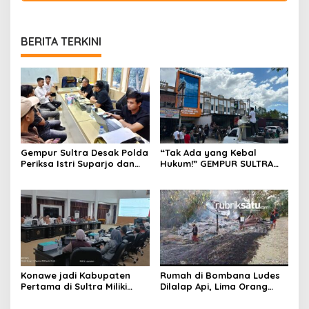
BERITA TERKINI
Gempur Sultra Desak Polda
“Tak Ada yang Kebal
Periksa Istri Suparjo dan
Hukum!” GEMPUR SULTRA
Segera Tahan Tersangka
Geruduk Kantor Fajar S
Kasus Tambang Ilegal
Tanawali dan PT
Tadisangka, Siap Kuasai
Lahan Puuwatu
Konawe jadi Kabupaten
Rumah di Bombana Ludes
Pertama di Sultra Miliki
Dilalap Api, Lima Orang
Aplikasi Perpustakaan
Satu Keluarga Meninggal
Digital, DPRD Restui
Dunia