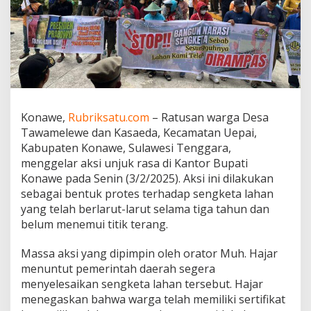
m
e
l
e
w
e
d
a
n
Konawe,
Rubriksatu.com
– Ratusan warga Desa
K
Tawamelewe dan Kasaeda, Kecamatan Uepai,
a
s
Kabupaten Konawe, Sulawesi Tenggara,
a
menggelar aksi unjuk rasa di Kantor Bupati
e
Konawe pada Senin (3/2/2025). Aksi ini dilakukan
d
sebagai bentuk protes terhadap sengketa lahan
a
yang telah berlarut-larut selama tiga tahun dan
G
e
belum menemui titik terang.
l
a
Massa aksi yang dipimpin oleh orator Muh. Hajar
r
menuntut pemerintah daerah segera
U
menyelesaikan sengketa lahan tersebut. Hajar
n
j
menegaskan bahwa warga telah memiliki sertifikat
u