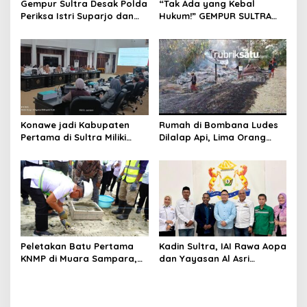
Gempur Sultra Desak Polda
“Tak Ada yang Kebal
Periksa Istri Suparjo dan
Hukum!” GEMPUR SULTRA
Segera Tahan Tersangka
Geruduk Kantor Fajar S
Kasus Tambang Ilegal
Tanawali dan PT
Tadisangka, Siap Kuasai
Lahan Puuwatu
Konawe jadi Kabupaten
Rumah di Bombana Ludes
Pertama di Sultra Miliki
Dilalap Api, Lima Orang
Aplikasi Perpustakaan
Satu Keluarga Meninggal
Digital, DPRD Restui
Dunia
Anggaran Rp200 Juta
Peletakan Batu Pertama
Kadin Sultra, IAI Rawa Aopa
KNMP di Muara Sampara,
dan Yayasan Al Asri
Wabup Konawe Ajak Desa
Bersinergi Cetak Lulusan
Jemput Program Pusat
Siap Kerja