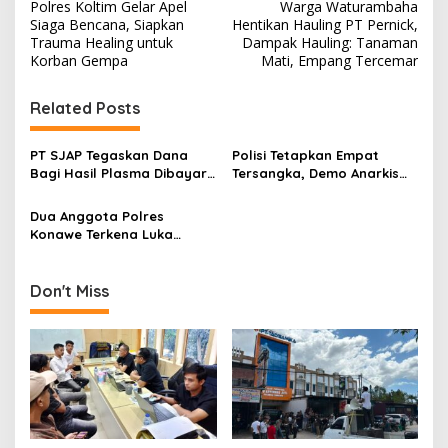
Polres Koltim Gelar Apel
Warga Waturambaha
a
Siaga Bencana, Siapkan
Hentikan Hauling PT Pernick,
v
Trauma Healing untuk
Dampak Hauling: Tanaman
Korban Gempa
Mati, Empang Tercemar
i
g
Related Posts
a
s
PT SJAP Tegaskan Dana
Polisi Tetapkan Empat
Bagi Hasil Plasma Dibayar
Tersangka, Demo Anarkis
i
Rutin, Tunjukkan Bukti
dengan Korban Dua
p
Transfer ke Koperasi
Anggota Polres Konawe
Dua Anggota Polres
Kena Luka Bakar
Konawe Terkena Luka
o
Bakar Saat Mengamankan
s
Aksi Unjuk Rasa
Don't Miss