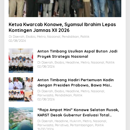
Ketua Kwarcab Konawe, Syamsul Ibrahim Lepas
Kontingen Jamnas XII 2026
Di Daerah, Ekobis, Metro, Nasional, Pendidikan, Politik
02/08/2026
Anton Timbang Usulkan Aspal Buton Jadi
Proyek Strategis Nasional
Di Daerah, Ekobis, Headline, Metro, Nasional, Politik
02/08/2026
Anton Timbang Hadiri Pertemuan Kadin
dengan Presiden Prabowo, Bawa Misi
Majukan Ekonomi Sultra
Di Daerah, Ekobis, Headline, Metro, Nasional,
Pariwisata, Pendidikan, Politik
02/08/2026
“Raja Ampat Mini” Konawe Selatan Rusak,
KARST Desak Gubernur Evaluasi Total
Dispar Sultra
Di Daerah, Headline, Hukrim, Metro, Nasional,
Pariwisata, Peristiwa, Pertambangan, Politik
31/07/2026