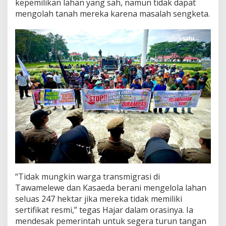
kepemilikan lahan yang sah, namun tidak dapat
k
mengolah tanah mereka karena masalah sengketa.
R
a
s
a
,
T
u
n
t
u
t
P
e
n
y
e
l
e
“Tidak mungkin warga transmigrasi di
s
Tawamelewe dan Kasaeda berani mengelola lahan
a
seluas 247 hektar jika mereka tidak memiliki
i
a
sertifikat resmi,” tegas Hajar dalam orasinya. Ia
n
mendesak pemerintah untuk segera turun tangan
S