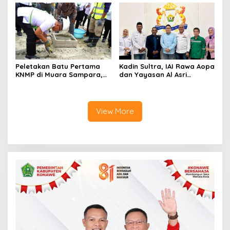
Anggaran Rp200 Juta
Peletakan Batu Pertama
Kadin Sultra, IAI Rawa Aopa
KNMP di Muara Sampara,
dan Yayasan Al Asri
Wabup Konawe Ajak Desa
Bersinergi Cetak Lulusan
Jemput Program Pusat
Siap Kerja
View More